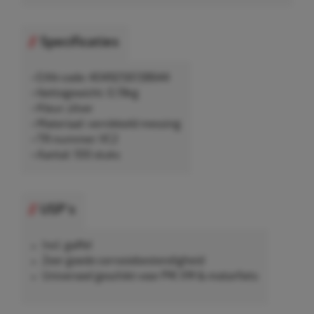
Specificaties
• EAN-code: 4049256138644
• Nettogewicht: 0,19kg
• Kleur: zilver
• Materiaal: vernikkeld messing
• TR-nummer: VC2
• Aantal: 100 stuks
USP's
Incl. gaffel
Zeer goede corrosiebestendigheid
Universeel geschikt voor PW, VW & motorfiets