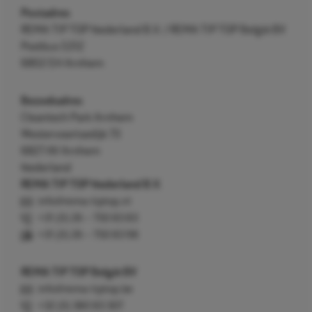
Postadres
REMA TIP TOP Nederland B.V. / REMA TIP TOP België BV
Postbus 5312
6802 EH Arnhem
Bezoekadres
Cleantech Park Arnhem
Westervoortsedijk 73
6827 AV Arnhem
Nederland
REMA TIP TOP Nederland B.V.
info@rema-tiptop.nl
+31 (0) 26 – 750 83 83
+31 (0) 26 – 750 83 98
REMA TIP TOP België BV
info@rema-tiptop.be
+32 (0) 380 83 307