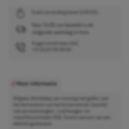
Gratis verzending boven EUR 225,-
Voor 15.00 uur besteld is de
volgende werkdag in huis.
Vragen en/of meer info?
+31 (0)26 750 83 83
Meer informatie
Alligator Ventieldop van messing met gaffel, voor
het demonteren van het binnenventiel. Geschikt
voor personenwagen-, vrachtwagen- en
motorfietsventielen VG8. Tevens voorzien van een
afdichtingselement.