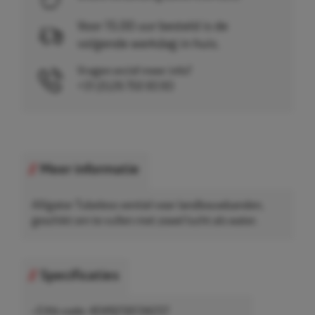
Voor 15.00 uur besteld is de
volgende werkdag in huis.
Vragen en/of meer info?
+31 (0)26 750 83 83
Meer informatie
Alligator Tubeless ventiel voor landbouwbanden,
geschikt om te vullen met zowel lucht als water.
Specificaties
• EAN-code: 4049256134257