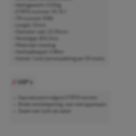
• Nettogewicht: 0,05kg
• ETRTO-nummer: V5-15-1
• TR-nummer: 618A
• Lengte: 51mm
• Diameter voet: 22,35mm
• Ventielgat: Ø15,7mm
• Materiaal: messing
• Aanhaalkoppel: 5-8Nm
• Aantal: 1 stuk (omverpakking per 50 stuks)
USP's
Geproduceerd volgens ETRTO-normen
Brede ventielopening, voor snel oppompen
Zowel voor lucht als water