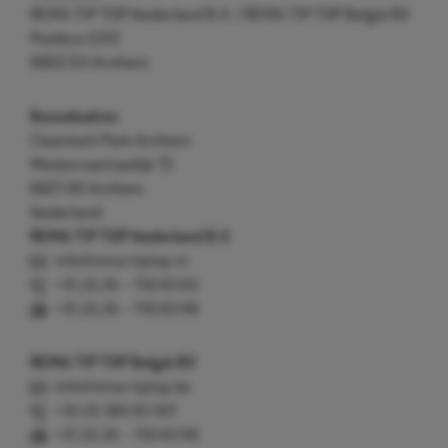
REMA TIP TOP Nederland B.V. / REMA TIP TOP België BV
Postbus 5312
6802 EH Arnhem
Bezoekadres
Cleantech Park Arnhem
Westervoortsedijk 73
6827 AV Arnhem
Nederland
REMA TIP TOP Nederland B.V.
info@rema-tiptop.nl
+31 (0) 26 – 750 83 83
+31 (0) 26 – 750 83 98
REMA TIP TOP België BV
info@rema-tiptop.be
+32 (0) 380 83 307
+31 (0) 26 – 750 83 98