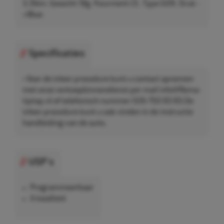
3.3Nm. Gewicht 18g. Keurmerk CE. Type G09. Druk -
>8bar.
Specificaties
• Voor de inleer procedure kunt u contact opnemen
met onze verkoopbinnendienst per mail info@Rema-
tiptop.nl of telefonisch nummer 026-750 83 83.De
inleer procedure kunt u ook vinden in de instructie
handleiding van de auto.
USP's
Programmeerbaar
A kwaliteit