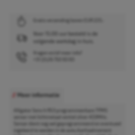
Gratis verzending boven EUR 225,-
Voor 15.00 uur besteld is de
volgende werkdag in huis.
Vragen en/of meer info?
+31 (0)26 750 83 83
Meer informatie
Alligator Sens It RS3 programmeerbare TPMS
sensor met lichtmetaal ventiel zilver 433MHz.
Sensor dient nog wel geprogrammeerd en eventueel
ingeleerd te worden in de auto.Aanhaalmoment