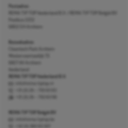
Postadres
REMA TIP TOP Nederland B.V. / REMA TIP TOP België BV
Postbus 5312
6802 EH Arnhem
Bezoekadres
Cleantech Park Arnhem
Westervoortsedijk 73
6827 AV Arnhem
Nederland
REMA TIP TOP Nederland B.V.
info@rema-tiptop.nl
+31 (0) 26 – 750 83 83
+31 (0) 26 – 750 83 98
REMA TIP TOP België BV
info@rema-tiptop.be
+32 (0) 380 83 307