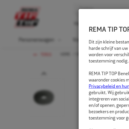
Home
Over ons
D
REMA TIP TOP
Personenwagen
Vrachtwagen
La
Dit zijn kleine bes
harde schrijf van uw
HOME
VRACHTWAGEN
worden voor verschil
VENTIELEN
TERUG
toestemming nodig.
Prev
REMA TIP TOP Benelu
waaronder cookies me
Privacybeleid en hu
gebruikt. Wij gebrui
integreren van socia
en/of openen, gepers
bezoekers en produc
toestemming voor ge