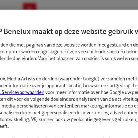
ownloads
Nieuws
Merken
Contact
 Benelux maakt op deze website gebruik v
ndbouw-OTR-EM
Motorfiets
E-Bike
tanden die met pagina’s van deze website worden meegestuurd en d
 computer worden opgeslagen. Er zijn verschillende soorten cookie
lende doeleinden. Voor het plaatsen van cookies is soms wel en s
ALLIGATOR RUBBERRING 24X8X3MM
5622768
x, Media Artists en derden (waaronder Google) verzamelen met 
Alligator Rubber
er informatie over je apparaat, locatie, browser en surfgedrag. L
n Servicevoorwaarden
voor meer informatie over hoe Google uw p
ken dit voor de volgende doeleinden: analyseren van de activiteit o
Alligator Rubberring, 
l media, personaliseren van content en marketing, informatie op 
binnenband VG8 af te d
onaliseerde en niet gepersonaliseerde advertenties, advertentieme
tontwikkeling. Wij kunnen ook uw geolocatie gegevens gebruiken, 
eft.
Meer informatie