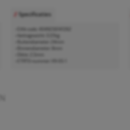
Specificaties
• EAN-code: 4049256141262
• Nettogewicht: 0,01kg
• Buitendiameter: 24mm
• Binnendiameter: 8mm
• Dikte: 2,5mm
• ETRTO-nummer: V9-05-1
EN