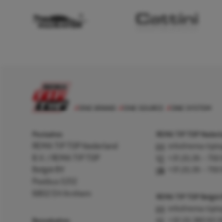
Postadres
REMA TIP TOP Nederla
REMA TIP TOP Nederland
info@rema-tipto
B.V. / REMA TIP TOP
+31 (0) 26 – 750
België BV
+31 (0) 26 – 750
Postbus 5312
6802 EH Arnhem
REMA TIP TOP België
info@rema-tipto
Bezoekadres
+32 (0) 380 83 