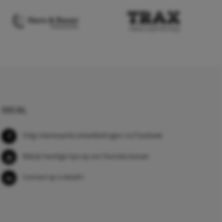
SOCIAL
Volg interessante ontwikkelingen via Facebook
Bekijk handige tips op ons Youtube kanaal
Connect op LinkedIn