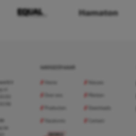
NAVIGEER NAAR
Home
Nieuws
nd B.V.
p.nl
Over ons
Merken
 83 83
 83 98
Producten
Downloads
Vacatures
Contact
 BV
p.be
307