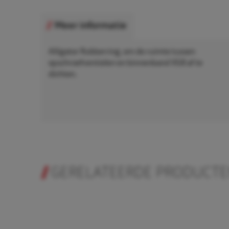
Meer informatie
Alligator Rubberring, om de ruimte tussen
opschroefventielen en binnenband VG8 af te
dichten.
GERELATEERDE PRODUCT