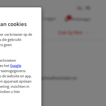
0
Inloggen
Winkelwagen
an cookies
Fiets
Zoek Op Merk
oor uw browser op de
s die gebruikt
oms geen
technieken
ring 24x8x3mm
ees het
Google
ersoonsgegevens
p de website en app,
om de ruimte tussen opschroefventielen en
een apparaat opslaan
ichten.
ting, inzichten in
indien u hier