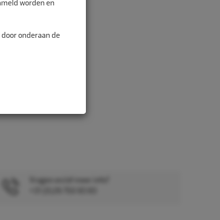
zameld worden en
n door onderaan de
Vragen en/of meer info?
+31 (0)26 750 83 83