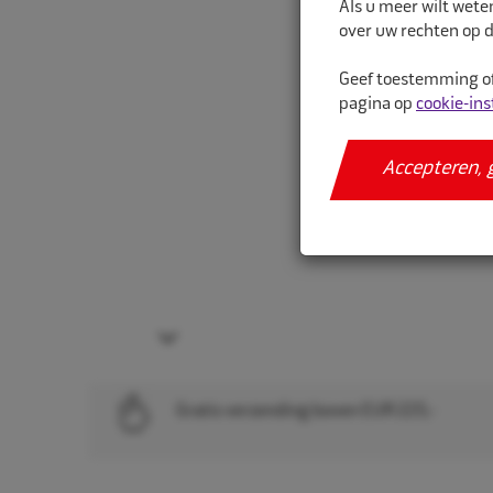
Als u meer wilt wete
over uw rechten op d
Geef toestemming of
pagina op
cookie-ins
Accepteren, 
Next
Gratis verzending boven EUR 225,-