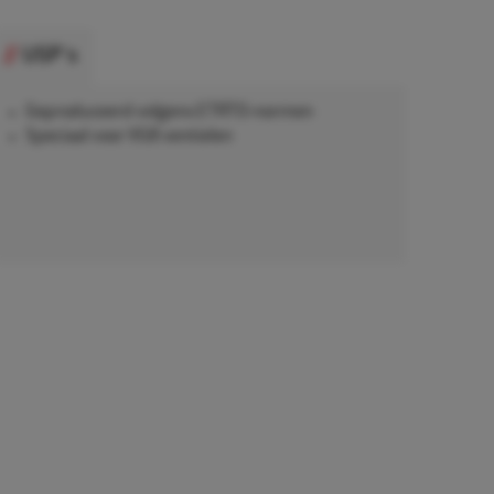
USP's
Geproduceerd volgens ETRTO-normen
Speciaal voor VG8 ventielen