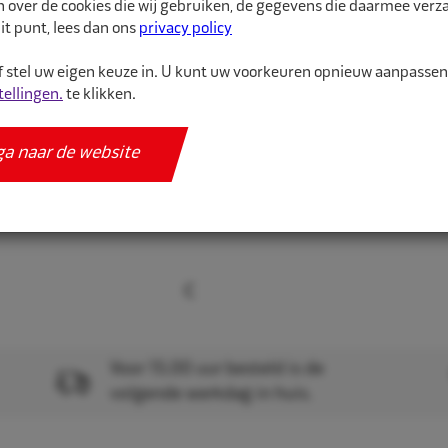
n over de cookies die wij gebruiken, de gegevens die daarmee ver
Specificaties
it punt, lees dan ons
privacy policy
 stel uw eigen keuze in. U kunt uw voorkeuren opnieuw aanpasse
tellingen.
te klikken.
ga naar de website
Voor 15.00 uur besteld is de
volgende werkdag in huis.