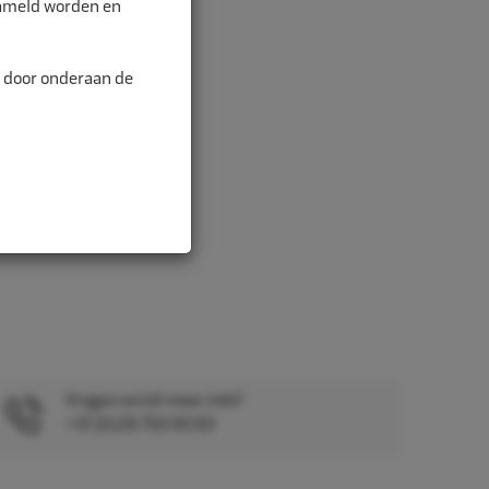
zameld worden en
n door onderaan de
Vragen en/of meer info?
+31 (0)26 750 83 83