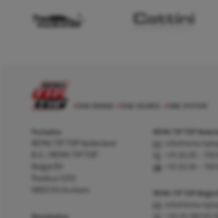
Postadres
REMA TIP TOP Nederla
REMA TIP TOP Nederland
info@rema-tipto
B.V. / REMA TIP TOP
+31 (0) 26 – 750
België BV
+31 (0) 26 – 750
Postbus 5312
6802 EH Arnhem
REMA TIP TOP België
info@rema-tipto
Bezoekadres
+32 (0) 380 83 