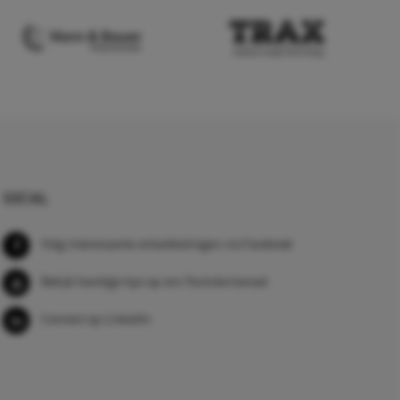
SOCIAL
Volg interessante ontwikkelingen via Facebook
Bekijk handige tips op ons Youtube kanaal
Connect op LinkedIn