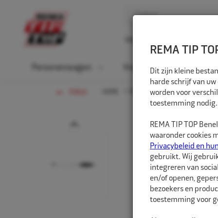
Home
Over ons
D
REMA TIP TOP
Personenwagen
Vrachtwagen
La
Dit zijn kleine bes
harde schrijf van uw
HOME
PERSONENWAGEN
worden voor verschil
WERKPLA
TERUG
toestemming nodig.
Prev
REMA TIP TOP Benelu
waaronder cookies me
Privacybeleid en hu
gebruikt. Wij gebrui
integreren van socia
en/of openen, gepers
bezoekers en produc
toestemming voor ge