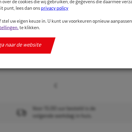
n over de cookies die wij gebruiken, de gegevens die daarmee ver
it punt, lees dan ons
privacy policy
Meer informatie
Specificaties
 stel uw eigen keuze in. U kunt uw voorkeuren opnieuw aanpasse
tellingen.
te klikken.
ga naar de website
Voor 15.00 uur besteld is de
volgende werkdag in huis.