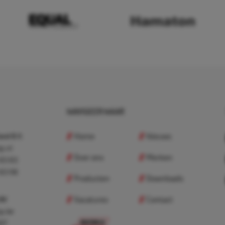
NAVIGEER NAAR
Home
Nieuws
nd B.V.
p.nl
Over ons
Merken
 83 83
 83 98
Producten
Downloads
Vacatures
Contact
 BV
p.be
307