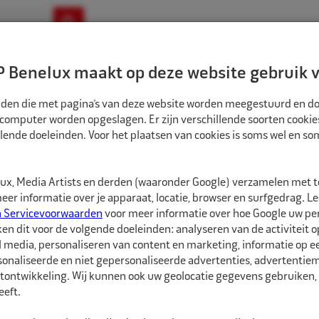
ownloads
Nieuws
Merken
Contact
 Benelux maakt op deze website gebruik v
ndbouw-OTR-EM
Motorfiets
E-Bike
tanden die met pagina’s van deze website worden meegestuurd en d
 computer worden opgeslagen. Er zijn verschillende soorten cookie
lende doeleinden. Voor het plaatsen van cookies is soms wel en s
ATSGEREEDSCHAPPEN
ALLIGATOR POMPSTOK AUTO/TRUCK ZWART VG8 BU
AL147102
x, Media Artists en derden (waaronder Google) verzamelen met 
Alligator Pompsto
er informatie over je apparaat, locatie, browser en surfgedrag. L
n Servicevoorwaarden
voor meer informatie over hoe Google uw p
ken dit voor de volgende doeleinden: analyseren van de activiteit o
Alligator Pompstok me
l media, personaliseren van content en marketing, informatie op 
personenwagen- als vr
onaliseerde en niet gepersonaliseerde advertenties, advertentieme
een open luchtkop waar
tontwikkeling. Wij kunnen ook uw geolocatie gegevens gebruiken, 
pompstok niet op het ve
eft.