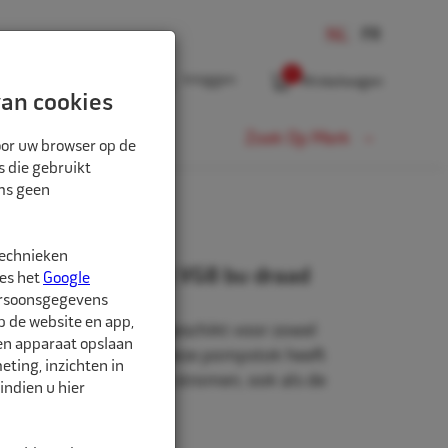
0
Inloggen
Winkelwagen
an cookies
Fiets
Zoek Op Merk
oor uw browser op de
s die gebruikt
oms geen
 DRAAD
technieken
k auto/truck zwart VG8 bu draad
ees het
Google
ersoonsgegevens
p de website en app,
t dubbele pompkop, geschikt voor zowel
een apparaat opslaan
achtwagenventielen. Deze pompstok heeft
ting, inzichten in
door de lucht vrij kan stromen, ook als de
indien u hier
ntiel zit.