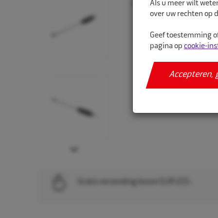
Als u meer wilt wete
over uw rechten op d
Geef toestemming of
pagina op
cookie-ins
Accepteren, 
Next
Gratis verzending boven EUR 225,-