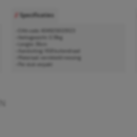
Specificaties
• EAN-code: 4049256129123
• Nettogewicht: 0,18kg
• Lengte: 36cm
• Aansluiting: VG8 buitendraad
• Materiaal: vernikkeld messing
• Per stuk verpakt
EN