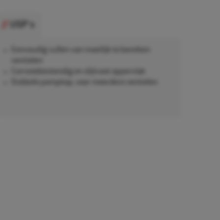
USP's
Eenvoudig vullen van moeilijk te bereiken
ventielen
Corrosiebestendig en slijtvast oppervlak
Dubbele pompkop, voor meerdere ventielen