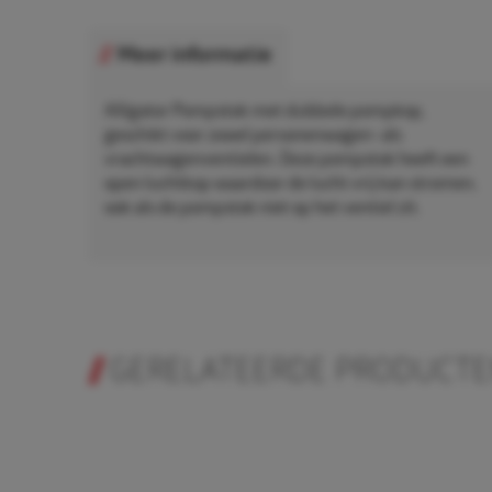
Meer informatie
Alligator Pompstok met dubbele pompkop,
geschikt voor zowel personenwagen- als
vrachtwagenventielen. Deze pompstok heeft een
open luchtkop waardoor de lucht vrij kan stromen,
ook als de pompstok niet op het ventiel zit.
GERELATEERDE PRODUCT