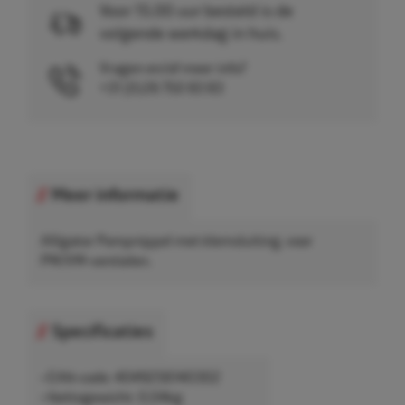
Voor 15.00 uur besteld is de
volgende werkdag in huis.
Vragen en/of meer info?
+31 (0)26 750 83 83
Meer informatie
Alligator Pompnippel met klemsluiting, voor
PW/VW-ventielen.
Specificaties
• EAN-code: 4049256140302
• Nettogewicht: 0,04kg