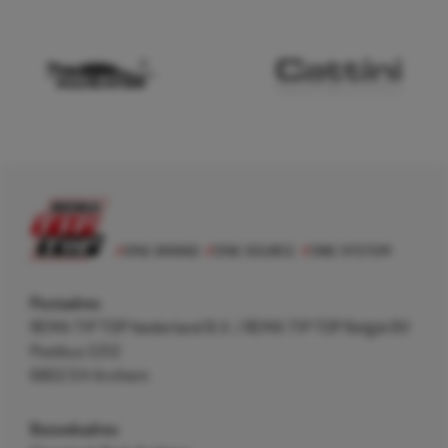
Postadres
REMA TIP TOP Nederland B.V. / REMA TIP TOP België BV
Postbus 5312
6802 EH Arnhem
Bezoekadres