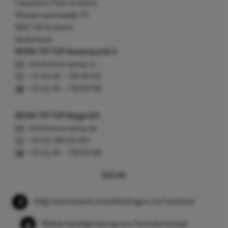
Cleantech Park Arnhem
Westervoortsedijk 73
6827 AV Arnhem
Nederland
REMA TIP TOP Nederland B.V.
info@rema-tiptop.nl
+31 (0) 26 – 750 83 83
+31 (0) 26 – 750 83 98
REMA TIP TOP België BV
info@rema-tiptop.be
+32 (0) 380 83 307
+31 (0) 26 – 750 83 98
SOCIAL
Volg interessante ontwikkelingen via Facebook
Bekijk handige tips op ons Youtube kanaal