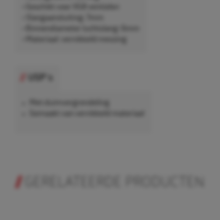
• Geschikt voor VG8 ventielen
• Slangaansluiting: 7mm
• Binnendiameter luchtslang: 6mm
• Materiaal: vernikkeld messing
USP's
Met duimvergrendeling
Gemaakt van vernikkeld materiaal
GERELATEERDE PRODUCTEN