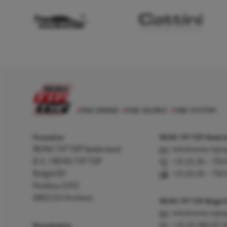
Postadres
REMA TIP TOP Nederla
REMA TIP TOP Nederland
info@rema-tipto
B.V. / REMA TIP TOP
+31 (0) 26 – 750
België BV
+31 (0) 26 – 750
Postbus 5312
6802 EH Arnhem
REMA TIP TOP België
info@rema-tipto
Bezoekadres
+32 (0) 380 83 