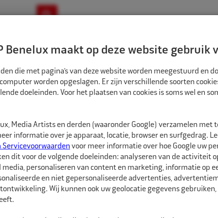
ownloads
Nieuws
Merken
Contact
 Benelux maakt op deze website gebruik v
ndbouw-OTR-EM
Motorfiets
E-Bike
tanden die met pagina’s van deze website worden meegestuurd en d
 computer worden opgeslagen. Er zijn verschillende soorten cookie
lende doeleinden. Voor het plaatsen van cookies is soms wel en s
ATSGEREEDSCHAPPEN
ALLIGATOR BINNENVENTIELDRAAIER PW/VW/EM SC
5628119
x, Media Artists en derden (waaronder Google) verzamelen met 
Alligator Binnenv
er informatie over je apparaat, locatie, browser en surfgedrag. L
n Servicevoorwaarden
voor meer informatie over hoe Google uw p
ken dit voor de volgende doeleinden: analyseren van de activiteit o
Alligator Binnenventie
l media, personaliseren van content en marketing, informatie op 
voor personenwagen-, 
onaliseerde en niet gepersonaliseerde advertenties, advertentieme
tontwikkeling. Wij kunnen ook uw geolocatie gegevens gebruiken, 
Geleverd met twee los
eft.
& EM (art. 5628133).