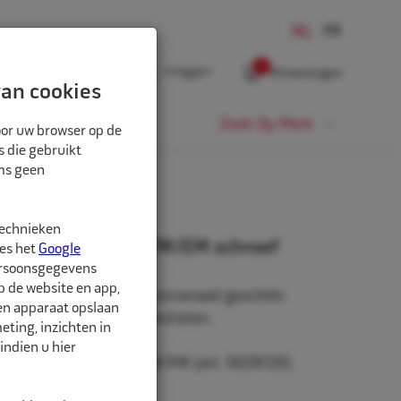
0
Inloggen
Winkelwagen
an cookies
Fiets
Zoek Op Merk
oor uw browser op de
s die gebruikt
oms geen
HROEF
technieken
entieldraaier PW/VW/EM schroef
ees het
Google
ersoonsgegevens
p de website en app,
ldraaier met handvat, universeel geschikt
een apparaat opslaan
vrachtwagen- en EM-ventielen.
ting, inzichten in
indien u hier
se hulpstukken voor PW/VW (art. 5628126)