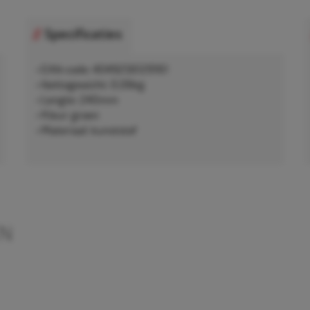
Specificaties
• EAN-code: 4049256129161
• Nettogewicht: 0,06kg
• Lengte: 240mm
• Kleur: groen
• Materiaal: kunststof
EN