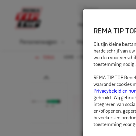
Home
Over ons
D
REMA TIP TOP
Personenwagen
Vrachtwagen
La
Dit zijn kleine bes
harde schrijf van uw
HOME
PERSONENWAGEN
worden voor verschil
WERKPLA
TERUG
toestemming nodig.
Prev
REMA TIP TOP Benelu
waaronder cookies me
Privacybeleid en hu
gebruikt. Wij gebrui
integreren van socia
en/of openen, gepers
bezoekers en produc
toestemming voor ge