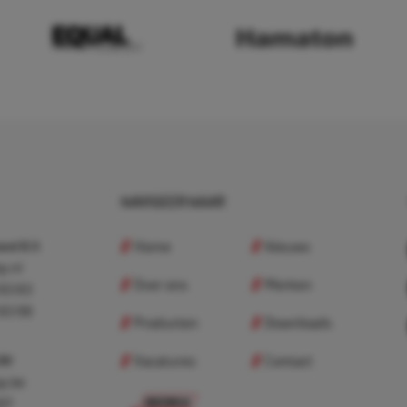
NAVIGEER NAAR
Home
Nieuws
nd B.V.
p.nl
Over ons
Merken
 83 83
 83 98
Producten
Downloads
Vacatures
Contact
 BV
p.be
307