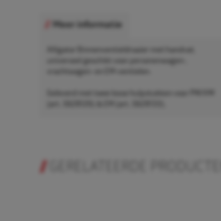
Meer informatie
Alligator Binnenventieldraaier met handvat,
universeel geschikt voor personenwagen-,
vrachtwagen- en EM-ventielen.
Geleverd met twee losse hulpstukken voor PW/VW
(art. 5628126) & EM (art. 5628133).
GERELATEERDE PRODUCT