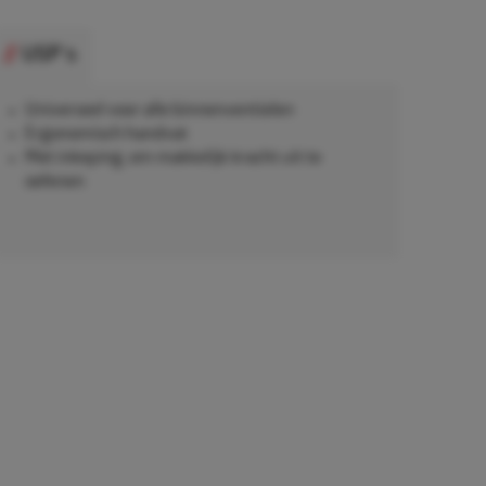
USP's
Universeel voor alle binnenventielen
Ergonomisch handvat
Met inkeping, om makkelijk kracht uit te
oefenen