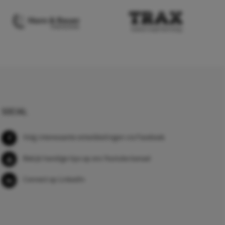
SOCIAL
Volg interessante ontwikkelingen via Facebook
Bekijk handige tips op ons Youtube kanaal
Connect op LinkedIn