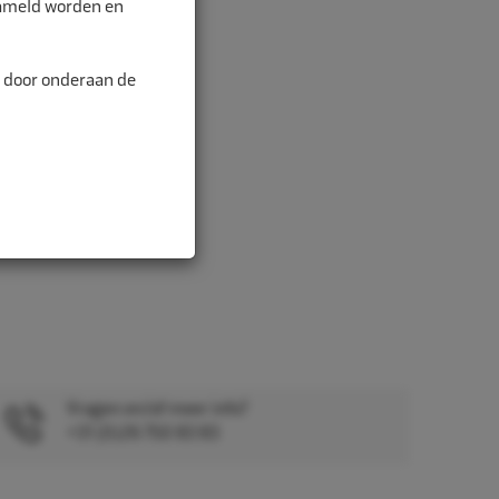
zameld worden en
n door onderaan de
Vragen en/of meer info?
+31 (0)26 750 83 83