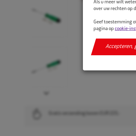
Als u meer wilt wete
over uw rechten op d
Geef toestemming of
pagina op
cookie-ins
Accepteren, 
Next
Gratis verzending boven EUR 225,-