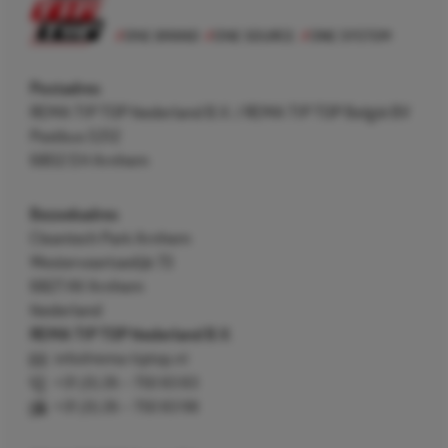
Postadres
REMA TIP TOP Nederland B.V. / REMA TIP TOP België BV
Postbus 5312
6802 EH Arnhem
Bezoekadres
Cleantech Park Arnhem
Westervoortsedijk 73
6827 AV Arnhem
Nederland
REMA TIP TOP Nederland B.V.
info@rema-tiptop.nl
+31 (0) 26 – 750 83 83
+31 (0) 26 – 750 83 98