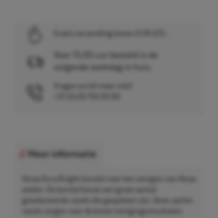
Gratis verzending boven EUR 225,-
Voor 15.00 uur besteld is de
volgende werkdag in huis.
Vragen en/of meer info?
+31 (0)26 750 83 83
Meer informatie
Alcoa Dura Bright borstel voor het reinigen van Alcoa
wielen. De borstel bevat een groot aantal
geselecteerde vezels die gespleten zijn. Deze zachte
vezels zorgen voor de beste reinigingsresultaten