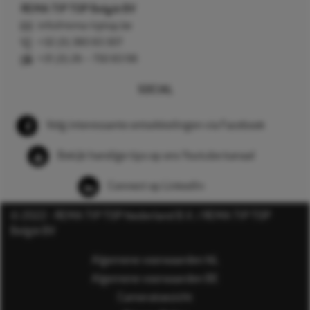
REMA TIP TOP België BV
info@rema-tiptop.be
+32 (0) 380 83 307
+31 (0) 26 – 750 83 98
SOCIAL
Volg interessante ontwikkelingen via Facebook
Bekijk handige tips op ons Youtube kanaal
Connect op LinkedIn
© 2022 - REMA TIP TOP Nederland B.V. / REMA TIP TOP
België BV
Algemene voorwaarden NL
Algemene voorwaarden BE
Cameratoezicht