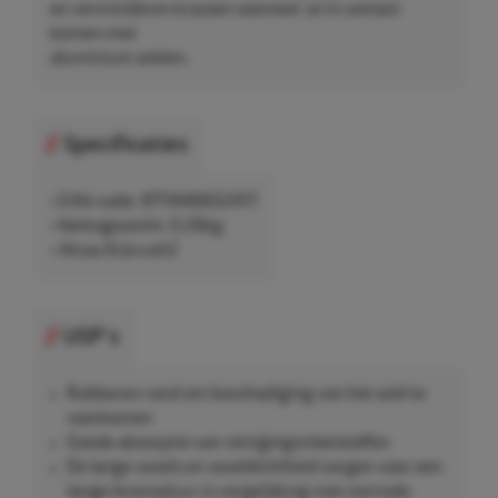
en verminderen krassen wanneer ze in contact
komen met
aluminium wielen.
Specificaties
• EAN-code: 8711646652417
• Nettogewicht: 0,26kg
• Alcoa ALbrush2
USP's
Rubberen rand om beschadiging van het wiel te
voorkomen
Goede absorptie van reinigingsvloeistoffen
De lange vezels en vezeldichtheid zorgen voor een
lange levensduur in vergelijking met normale