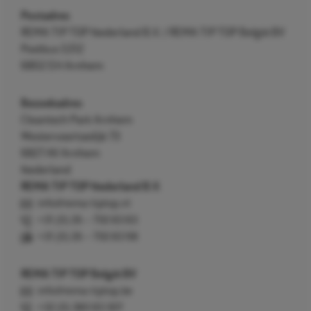
Postadres
REMA TIP TOP Nederland B.V. / REMA TIP TOP België BV
Postbus 5312
6802 EH Arnhem
Bezoekadres
Cleantech Park Arnhem
Westervoortsedijk 73
6827 AV Arnhem
Nederland
REMA TIP TOP Nederland B.V.
info@rema-tiptop.nl
+31 (0) 26 – 750 83 83
+31 (0) 26 – 750 83 98
REMA TIP TOP België BV
info@rema-tiptop.be
+32 (0) 380 83 307