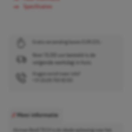
Specificaties
Gratis verzending boven EUR 225,-
Voor 15.00 uur besteld is de
volgende werkdag in huis.
Vragen en/of meer info?
+31 (0)26 750 83 83
Meer informatie
Airman ResQ TECH is de ideale oplossing voor het