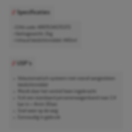
Specificaties
• EAN-code: 4897034570373
• Nettogewicht: 2kg
• Inhoud lekdichtmiddel: 440ml
USP's
Volautomatisch systeem met vooraf aangesloten
lekdichtmiddel
Wordt door het ventiel heen ingebracht
Vult een standaard personenwagenband naar 2,4
bar in < 4min 30sec
Snel weer op de weg
Eenvoudig in gebruik