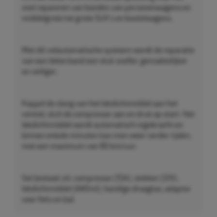
snel repareren van banden van personenwagens en
middelgrote tot grote SUV's en bestelwagens.
Met dit volautomatische systeem wordt de reparatie
van een lekke band een stuk sneller, gemakkelijker
en veiliger.
Koppel de slang van het lekdichtmiddel aan het
ventiel, sluit de compressor aan en druk op start. Het
lekdichtmiddel wordt automatisch ingebracht en
binnen enkele minuten kan men weer verder rijden,
met een maximum van 80 km/uur.
Set bestaat uit: compressor (15A), stekker (12V),
lekdichtmiddel (440ml), handige draagtas, adaptor
voor fiets en bal.