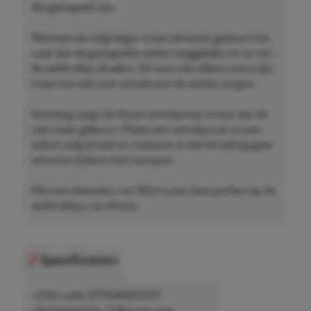
die gestapeld zijn.
Wanneer de velg hoger is dan de band, gebeurt het
vaak dat de gestapelde wielen wegglijden en zo van
de wieltrolley afvallen. Dit kost niet alleen extra tijd,
maar kan ook voor schade aan de wielen zorgen.
Gelukkig zorgt de Ahcon antislipmat ervoor dat dit
niet meer gebeurt. Plaats een antislipmat tussen
iedere velg of wiel en voorkom zo dat de lading gaat
schuiven tijdens het transport.
Met een diameter van 60cm past deze perfect op de
wieltrolleys van Ahcon.
Specificaties
• EAN-code: 8711646655517