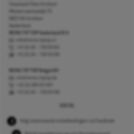
Cleantech Park Arnhem
Westervoortsedijk 73
6827 AV Arnhem
Nederland
REMA TIP TOP Nederland B.V.
info@rema-tiptop.nl
+31 (0) 26 – 750 83 83
+31 (0) 26 – 750 83 98
REMA TIP TOP België BV
info@rema-tiptop.be
+32 (0) 380 83 307
+31 (0) 26 – 750 83 98
SOCIAL
Volg interessante ontwikkelingen via Facebook