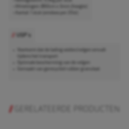
• Nettogewicht: 0,9kg per stuk
• Afmetingen: Ø60cm x 3mm (hoogte)
• Aantal: 1 stuk (omdoos per 20st)
USP's
Voorkomt dat de lading wielen/velgen omvalt
tijdens het transport
Optimale bescherming van de velgen
Gemaakt van gerecycled rubber granulaat
GERELATEERDE PRODUCTEN