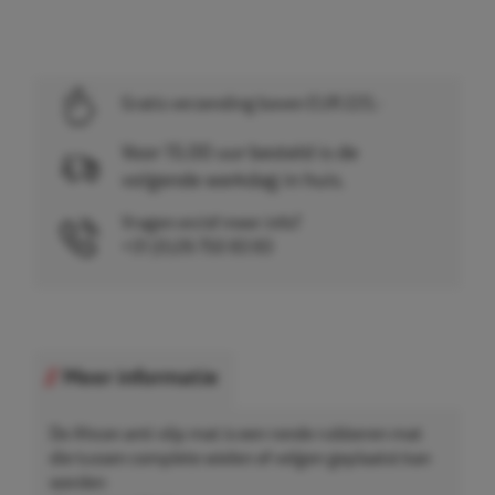
Gratis verzending boven EUR 225,-
Voor 15.00 uur besteld is de
volgende werkdag in huis.
Vragen en/of meer info?
+31 (0)26 750 83 83
Meer informatie
De Ahcon anti-slip mat is een ronde rubberen mat
die tussen complete wielen of velgen geplaatst kan
worden