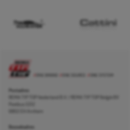
Postadres
REMA TIP TOP Nederland B.V. / REMA TIP TOP België BV
Postbus 5312
6802 EH Arnhem
Bezoekadres