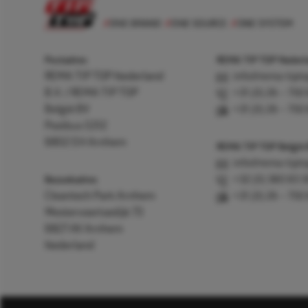
Postadres
REMA TIP TOP Nederla
REMA TIP TOP Nederland
info@rema-tipto
B.V. / REMA TIP TOP
+31 (0) 26 – 750
België BV
+31 (0) 26 – 750
Postbus 5312
6802 EH Arnhem
REMA TIP TOP België
info@rema-tipto
Bezoekadres
+32 (0) 380 83 
Cleantech Park Arnhem
+31 (0) 26 – 750
Westervoortsedijk 73
6827 AV Arnhem
Nederland