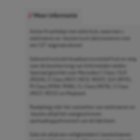
Meer informatie
Action Krachtdop met witte huls, waarmee u
wielmoeren en -bouten kunt (de)monteren met
een 1/2" slagmoersleutel.
Geleverd inclusief draaibare kunststof huls en stop
voor de bescherming van lichtmetalen wielen.
Speciaal geschikt voor Mercedes C-Class / GLK
(W204), E-Class (W211, W212, W207), SLK (W172),
M-Class (W164, W166), CL-Class (W216), S-Class
(W221, W222) en Maybach.
Raadpleeg vóór het vastzetten van wielmoeren en
-bouten altijd het voorgeschreven
aanhaalkoppelmoment van de fabrikant.
Gebruik altijd een veiligheidsbril, handschoenen