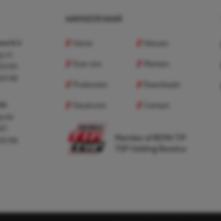
NAVIGEER NAAR
Home
Nieuws
nd B.V.
p.nl
Over ons
Merken
 83 83
 83 98
Producten
Downloads
Vacatures
Contact
 BV
p.be
307
Member of REMA TIP
 83 98
TOP Holding Benelux