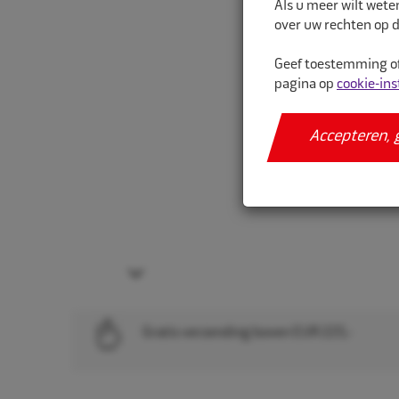
Als u meer wilt wete
over uw rechten op d
Geef toestemming of
pagina op
cookie-ins
Accepteren, 
Next
Gratis verzending boven EUR 225,-