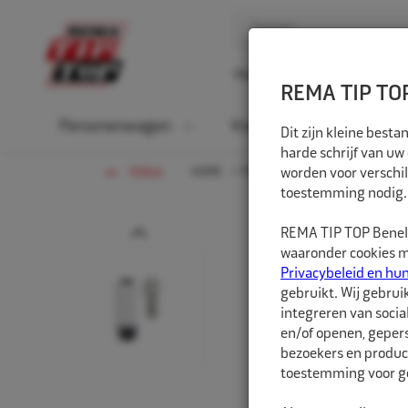
Home
Over ons
D
REMA TIP TOP
Personenwagen
Vrachtwagen
La
Dit zijn kleine bes
harde schrijf van uw
HOME
PERSONENWAGEN
worden voor verschil
LUCHTGE
TERUG
toestemming nodig.
Prev
REMA TIP TOP Benelu
waaronder cookies me
Privacybeleid en hu
gebruikt. Wij gebrui
integreren van socia
en/of openen, gepers
bezoekers en produc
toestemming voor ge