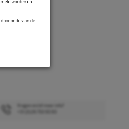
zameld worden en
n door onderaan de
Vragen en/of meer info?
+31 (0)26 750 83 83