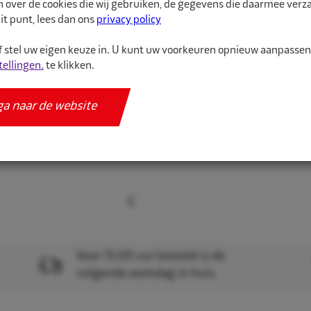
n over de cookies die wij gebruiken, de gegevens die daarmee ver
Mercedes C-Class /...
it punt, lees dan ons
privacy policy
 stel uw eigen keuze in. U kunt uw voorkeuren opnieuw aanpasse
Meer informatie
tellingen.
te klikken.
Specificaties
ga naar de website
Voor 15.00 uur besteld is de
volgende werkdag in huis.