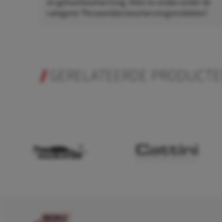
en gehoorbescherming. Allen te vinden onder de
categorie "Persoonlijke beschermingsmiddelen".
GERELATEERDE PRODUCT