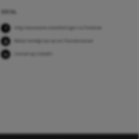
SOCIAL
Volg interessante ontwikkelingen via Facebook
Bekijk handige tips op ons Youtube kanaal
Connect op LinkedIn