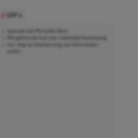
USP's
Speciaal voor Mercedes-Benz
Met gekleurde huls voor makkelijke herkenning
Incl. stop ter bescherming van lichtmetalen
wielen