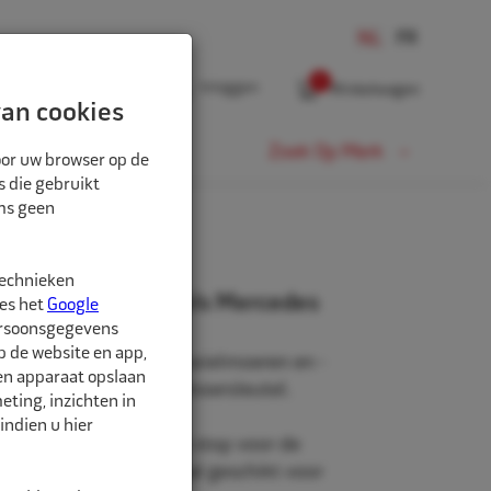
0
Inloggen
Winkelwagen
an cookies
Fiets
Zoek Op Merk
oor uw browser op de
s die gebruikt
oms geen
technieken
1/2" 17mm witte huls Mercedes
ees het
Google
ersoonsgegevens
p de website en app,
witte huls, waarmee u wielmoeren en -
een apparaat opslaan
ren met een 1/2" slagmoersleutel.
ting, inzichten in
indien u hier
ibare kunststof huls en stop voor de
etalen wielen. Speciaal geschikt voor