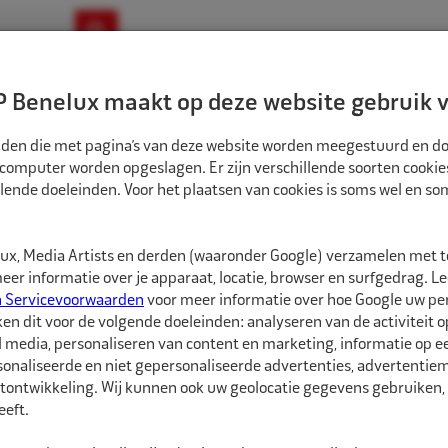
ownloads
Nieuws
Merken
Contact
 Benelux maakt op deze website gebruik v
ndbouw-OTR-EM
Motorfiets
E-Bike
tanden die met pagina’s van deze website worden meegestuurd en d
 computer worden opgeslagen. Er zijn verschillende soorten cookie
lende doeleinden. Voor het plaatsen van cookies is soms wel en s
REEDSCHAPPEN
ACTION KRACHTDOP 1/2" 17MM WITTE HULS MERCEDES
1833208
x, Media Artists en derden (waaronder Google) verzamelen met 
Action Krachtdop 
er informatie over je apparaat, locatie, browser en surfgedrag. L
n Servicevoorwaarden
voor meer informatie over hoe Google uw p
ken dit voor de volgende doeleinden: analyseren van de activiteit o
Action Krachtdop met 
l media, personaliseren van content en marketing, informatie op 
bouten kunt (de)monte
onaliseerde en niet gepersonaliseerde advertenties, advertentieme
tontwikkeling. Wij kunnen ook uw geolocatie gegevens gebruiken, 
Geleverd inclusief draa
eft.
bescherming van lichtm