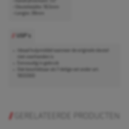
• Aandrijfvierkant: 1/2"
• Sleutelwijdte: 18,5mm
• Lengte: 38mm
USP's
Ideaal hulpmiddel wanneer de originele sleutel
niet voorhanden is
Eenvoudig in gebruik
Ook beschikbaar als 7-delige set onder art.
1833300
GERELATEERDE PRODUCTEN