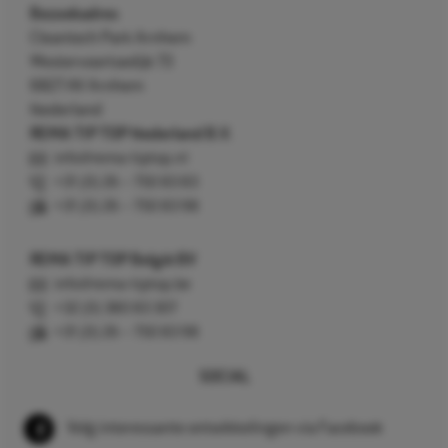
Bezoekadres
Cleantech Park Arnhem
Westervoortsedijk 73
6827 AV Arnhem
Nederland
REMA TIP TOP Nederland B.V.
info@rema-tiptop.nl
+31 (0) 26 – 750 83 83
+31 (0) 26 – 750 83 98
REMA TIP TOP België BV
info@rema-tiptop.be
+32 (0) 380 83 307
+31 (0) 26 – 750 83 98
SOCIAL
Volg interessante ontwikkelingen via Facebook