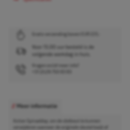
Gratis verzending boven EUR 225,-
Voor 15.00 uur besteld is de
volgende werkdag in huis.
Vragen en/of meer info?
+31 (0)26 750 83 83
Meer informatie
Action Spiraaldop, om de slotbout te kunnen
verwijderen wanneer de originele sleutel kwijt of