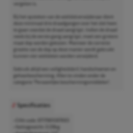
vergeten is.
Bij het opsteken van de wielslotverwijderaar dient
deze minimaal drie draadgangen over het slot heen
te gaan voordat de draad aangrijpt. Indien de draad
reeds bij de eerste gang aangrijpt, moet een grotere
maat dop worden gekozen. Wanneer de correcte
grootte van de dop op deze manier wordt gebruikt
kunnen vier wielsloten worden verwijderd.
Gebruik altijd een veiligheidsbril, handschoenen en
gehoorbescherming. Allen te vinden onder de
categorie "Persoonlijke beschermingsmiddelen".
Specificaties
• EAN-code: 8717981087693
• Nettogewicht: 0,08kg