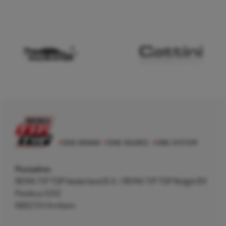
Postadres
REMA TIP TOP Nederland B.V. / REMA TIP TOP België BV
Postbus 5312
6802 EH Arnhem