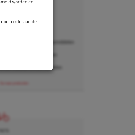
zameld worden en
LANDBOUW-OTR-EM
Elektrisch gereedschap
n door onderaan de
Ventielen
Persoonlijke beschermingsmiddelen
Werkplaatsgereedschappen
Onderhoud en smeermiddelen
Ga naar producten
FIETS