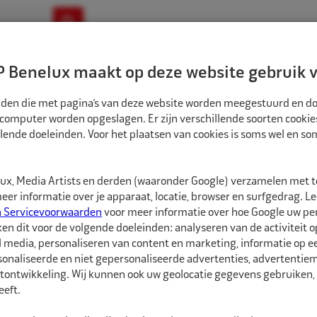
ownloads
Nieuws
Merken
Contact
 Benelux maakt op deze website gebruik v
ndbouw-OTR-EM
Motorfiets
E-Bike
tanden die met pagina’s van deze website worden meegestuurd en d
 computer worden opgeslagen. Er zijn verschillende soorten cookie
lende doeleinden. Voor het plaatsen van cookies is soms wel en s
x, Media Artists en derden (waaronder Google) verzamelen met 
er informatie over je apparaat, locatie, browser en surfgedrag. L
n Servicevoorwaarden
voor meer informatie over hoe Google uw p
ken dit voor de volgende doeleinden: analyseren van de activiteit o
l media, personaliseren van content en marketing, informatie op 
onaliseerde en niet gepersonaliseerde advertenties, advertentieme
tontwikkeling. Wij kunnen ook uw geolocatie gegevens gebruiken, 
eft.