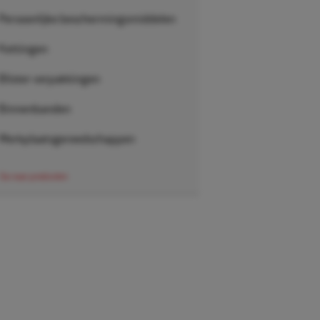
Persoonlijke beschermingsmiddelen
Kettingen
Blister verpakkingen
Binnenbanden
Werkplaatsgereedschappen
Ga naar producten