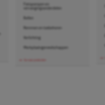
Fietspompen en
vervangingsonderdelen
Bellen
Remmen en toebehoren
n
Verlichting
Werkplaatsgereedschappen
Ga naar producten