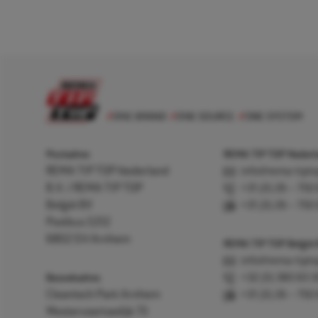
Postadres
REMA TIP TOP Nederla
REMA TIP TOP Nederland
info@rema-tipto
B.V. / REMA TIP TOP
+31 (0) 26 – 750
België BV
+31 (0) 26 – 750
Postbus 5312
6802 EH Arnhem
REMA TIP TOP België
info@rema-tipto
Bezoekadres
+32 (0) 380 83 
Cleantech Park Arnhem
+31 (0) 26 – 750
Westervoortsedijk 73