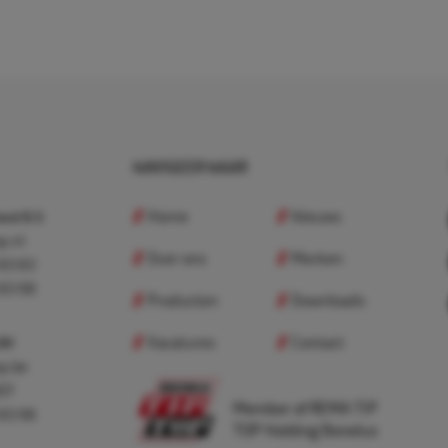
NAVIGEER NAAR
Home
Nieuws
nd B.V.
p.nl
Over ons
Merken
 83 83
 83 98
Producten
Downloads
Vacatures
Contact
 BV
p.be
307
Member of REMA TIP
 83 98
TOP Holding Benelux