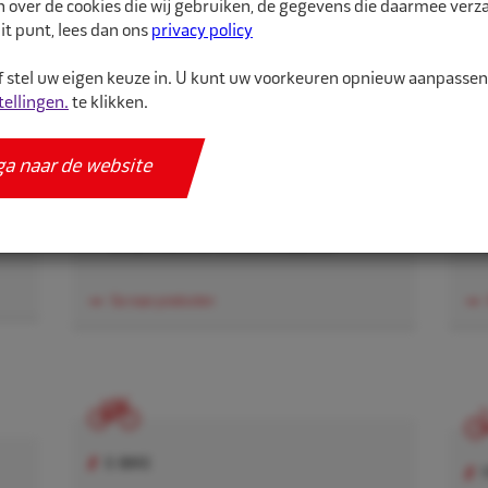
n over de cookies die wij gebruiken, de gegevens die daarmee ver
VRACHTWAGEN
it punt, lees dan ons
privacy policy
Elektrisch gereedschap
 stel uw eigen keuze in. U kunt uw voorkeuren opnieuw aanpasse
tellingen.
te klikken.
Ventielen
n
Persoonlijke beschermingsmiddelen
ga naar de website
Werkplaatsgereedschappen
Onderhoud en smeermiddelen
Ga naar producten
E-BIKE