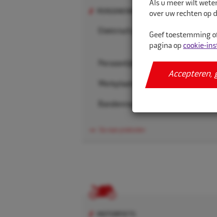
Als u meer wilt wete
PERSONENWAGEN
over uw rechten op d
Elektrisch gereedschap
Geef toestemming of
pagina op
cookie-ins
Persoonlijke beschermingsmiddele
Accepteren, 
Werkplaatsgereedschappen
Bandenreparatiematerialen
Ga naar producten
MOTORFIETS