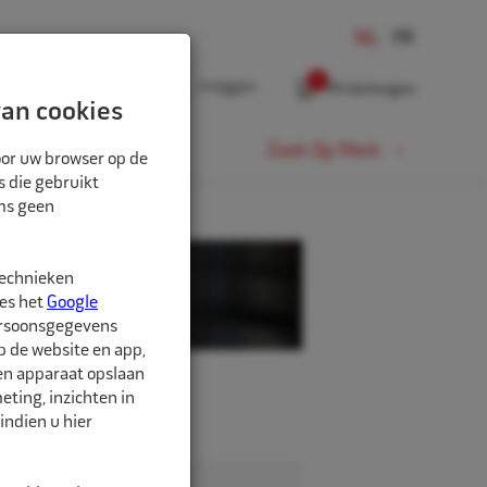
0
Inloggen
Winkelwagen
an cookies
Fiets
Zoek Op Merk
oor uw browser op de
s die gebruikt
oms geen
technieken
ees het
Google
ersoonsgegevens
p de website en app,
een apparaat opslaan
ting, inzichten in
indien u hier