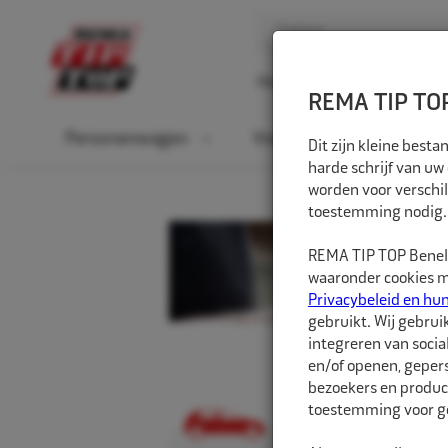
Home
Over ons
D
REMA TIP TOP
Personenwagen
Vrachtwagen
La
Dit zijn kleine bes
harde schrijf van uw
worden voor verschil
toestemming nodig.
REMA TIP TOP Benelu
waaronder cookies me
Privacybeleid en hu
gebruikt. Wij gebrui
integreren van socia
en/of openen, gepers
bezoekers en produc
toestemming voor ge