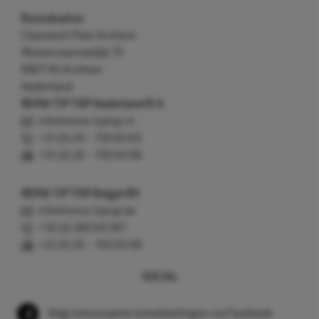
Bezoekadres
Cleantech Park Arnhem
Westervoortsedijk 73
6827 AV Arnhem
Nederland
REMA TIP TOP Nederland B.V.
info@rema-tiptop.nl
+31 (0) 26 – 750 83 83
+31 (0) 26 – 750 83 98
REMA TIP TOP België BV
info@rema-tiptop.be
+32 (0) 380 83 307
+31 (0) 26 – 750 83 98
SOCIAL
Volg interessante ontwikkelingen via Facebook