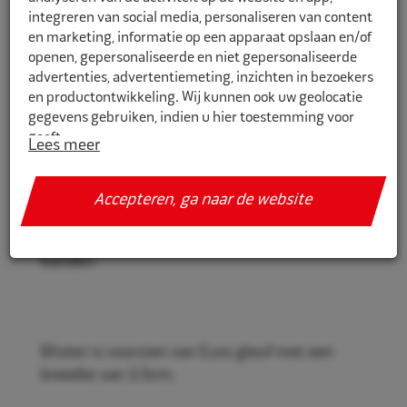
integreren van social media, personaliseren van content
en marketing, informatie op een apparaat opslaan en/of
openen, gepersonaliseerde en niet gepersonaliseerde
4002021
advertenties, advertentiemeting, inzichten in bezoekers
en productontwikkeling. Wij kunnen ook uw geolocatie
Rema Tip Top Watervuller Maus
gegevens gebruiken, indien u hier toestemming voor
blister
geeft.
Lees meer
Rema Tip Top Watervuller Maus, in blister
Als u meer wilt weten over de cookies die wij gebruiken,
verpakking.
de gegevens die daarmee verzameld worden en over uw
Accepteren, ga naar de website
rechten op dit punt, lees dan ons
privacy policy
Voor het vullen van water in landbouw
Geef toestemming of stel uw eigen keuze in. U kunt uw
banden.
voorkeuren opnieuw aanpassen door onderaan de
pagina op
cookie-instellingen.
te klikken.
Blister is voorzien van Euro gleuf met een
breedte van 3,5cm.