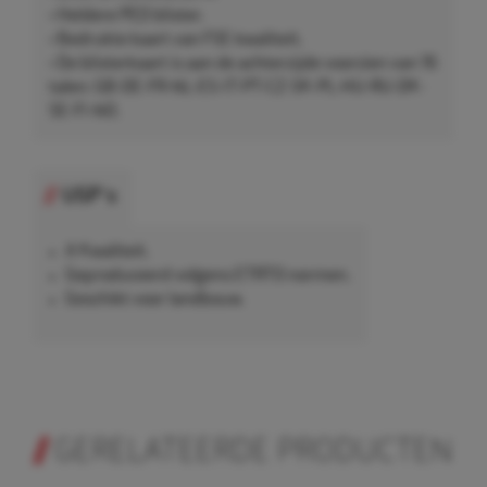
• Heldere PED blister.
• Bedrukte kaart van FSE kwaliteit.
• De blisterkaart is aan de achterzijde voorzien van 16
talen: GB-DE-FR-NL-ES-IT-PT-CZ-SK-PL-HU-RU-DK-
SE-FI-NO.
USP's
A Kwaliteit.
Geproduceerd volgens ETRTO normen.
Geschikt voor landbouw.
GERELATEERDE PRODUCTEN