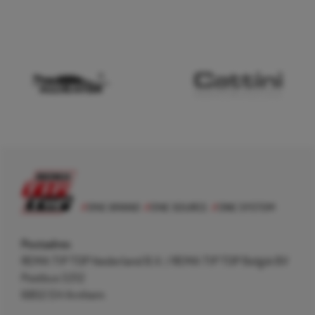
Postadres
REMA TIP TOP Nederland B.V. / REMA TIP TOP België BV
Postbus 5312
6802 EH Arnhem