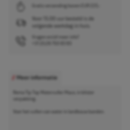
Gratis verzending boven EUR 225,-
Voor 15.00 uur besteld is de
volgende werkdag in huis.
Vragen en/of meer info?
+31 (0)26 750 83 83
Meer informatie
Rema Tip Top Watervuller Maus, in blister
verpakking.
Voor het vullen van water in landbouw banden.