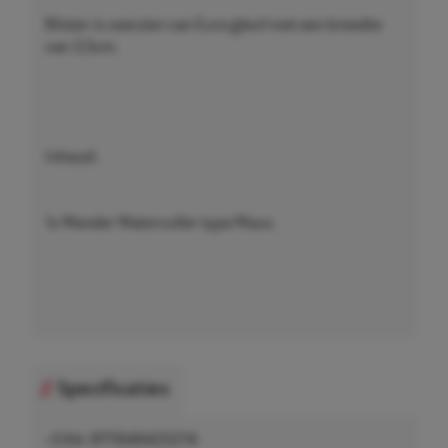
Blister is voorzien van Euro gleuf met een breedte
van 3,5cm.
Inhoud:
1x Wonder Watervuller type Maus.
Specificaties
• EAN: 8711646420214.