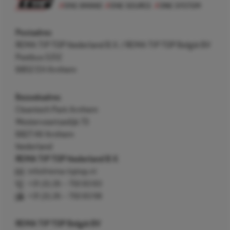
Postadres
REMA TIP TOP Nederland B.V. / REMA TIP TOP België BV
Postbus 5312
6802 EH Arnhem
Bezoekadres
Cleantech Park Arnhem
Westervoortsedijk 73
6827 AV Arnhem
Nederland
REMA TIP TOP Nederland B.V.
info@rema-tiptop.nl
+31 (0) 26 – 750 83 83
+31 (0) 26 – 750 83 98
REMA TIP TOP België BV