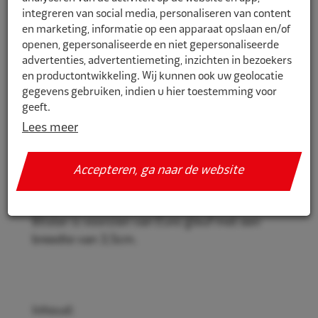
integreren van social media, personaliseren van content
en marketing, informatie op een apparaat opslaan en/of
openen, gepersonaliseerde en niet gepersonaliseerde
4003022
advertenties, advertentiemeting, inzichten in bezoekers
en productontwikkeling. Wij kunnen ook uw geolocatie
Rema Tip Top Tube cement blauw
gegevens gebruiken, indien u hier toestemming voor
buitenband BL 30gr blister
geeft.
Lees meer
Rema Tip Top Buitenband cement in blister
Als u meer wilt weten over de cookies die wij gebruiken,
voor het repareren van buitenbanden.
de gegevens die daarmee verzameld worden en over uw
Accepteren, ga naar de website
rechten op dit punt, lees dan ons
privacy policy
Geef toestemming of stel uw eigen keuze in. U kunt uw
voorkeuren opnieuw aanpassen door onderaan de
Blister is voorzien van Euro gleuf met een
pagina op
cookie-instellingen.
te klikken.
breedte van 3,5cm.
Inhoud: