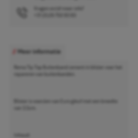
Vragen en/of meer info?
+31 (0)26 750 83 83
Meer informatie
Rema Tip Top Buitenband cement in blister voor het
repareren van buitenbanden.
Blister is voorzien van Euro gleuf met een breedte
van 3,5cm.
Inhoud: