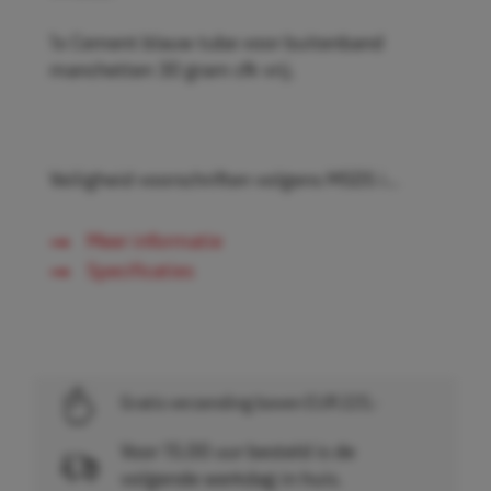
1x Cement blauw tube voor buitenband
manchetten 30 gram cfk vrij.
Veiligheid voorschriften volgens MSDS i...
Meer informatie
Specificaties
Gratis verzending boven EUR 225,-
Voor 15.00 uur besteld is de
volgende werkdag in huis.