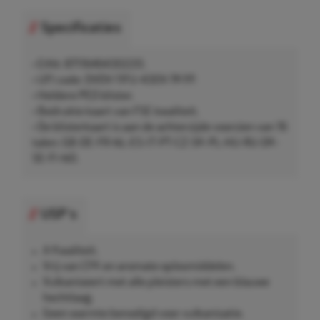
Specificaties
• EAN: 8711646430220.
• UFI code: DVDV-11FU-430V-7KYP.
• Heldere PED blister.
• Bedrukte kaart van FSE kwaliteit.
• De blisterkaart is aan de achterzijde voorzien van 16
talen: GB-DE-FR-NL-ES-IT-PT-CZ-SK-PL-HU-RU-DK-
SE-FI-NO.
USP's
A Kwaliteit.
Vrij van CFK en aromate oplosmiddelen.
Vulkaniseert met alle pleisters met een blauwe
hechtlaag.
Geen warmte benodigd voor vulkanisatie.