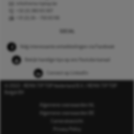
info@rema-tiptop.be
+32 (0) 380 83 307
+31 (0) 26 – 750 83 98
SOCIAL
Volg interessante ontwikkelingen via Facebook
Bekijk handige tips op ons Youtube kanaal
Connect op LinkedIn
© 2022 - REMA TIP TOP Nederland B.V. / REMA TIP TOP
België BV
Algemene voorwaarden NL
Algemene voorwaarden BE
Cameratoezicht
Privacy Policy