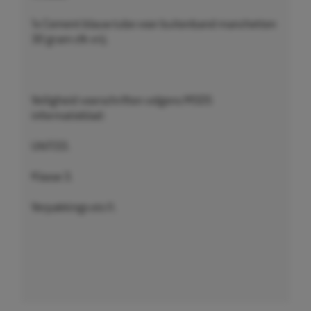
1x Cement blauw tube voor buitenband manchetten
30 gram cfk vrij.
Veiligheid voorschriften volgens MSDS
informatieblad:
UN1133.
Klasse 3.
Verpakkings eis II.