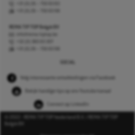
+31 (0) 26 – 750 83 83
+31 (0) 26 – 750 83 98
REMA TIP TOP België BV
info@rema-tiptop.be
+32 (0) 380 83 307
+31 (0) 26 – 750 83 98
SOCIAL
Volg interessante ontwikkelingen via Facebook
Bekijk handige tips op ons Youtube kanaal
Connect op LinkedIn
© 2022 - REMA TIP TOP Nederland B.V. / REMA TIP TOP
België BV