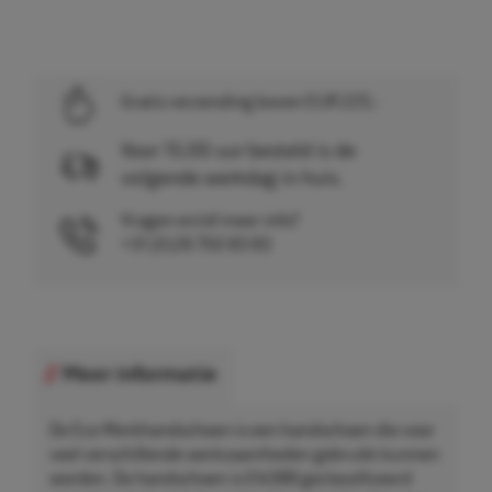
Gratis verzending boven EUR 225,-
Voor 15.00 uur besteld is de
volgende werkdag in huis.
Vragen en/of meer info?
+31 (0)26 750 83 83
Meer informatie
De Eco Werkhandschoen is een handschoen die voor
veel verschillende werkzaamheden gebruikt kunnen
worden. De handschoen is EN388 geclassificeerd