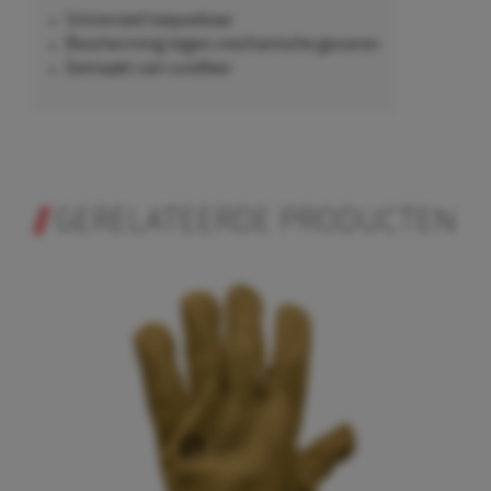
Universeel toepasbaar
Bescherming tegen mechanische gevaren
Gemaakt van rundleer
GERELATEERDE PRODUCTEN