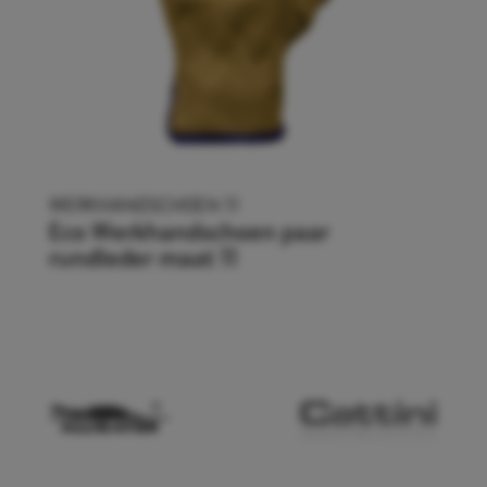
WERKHANDSCHOEN 11
Eco Werkhandschoen paar
rundleder maat 11