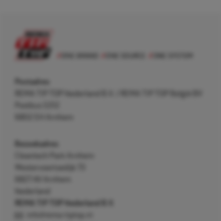
Postadres
REMA TIP TOP Nederland B.V. / REMA TIP TOP België BV
Postbus 5312
6802 EH Arnhem
Bezoekadres
Cleantech Park Arnhem
Westervoortsedijk 73
6827 AV Arnhem
Nederland
REMA TIP TOP Nederland B.V.
info@rema-tiptop.nl