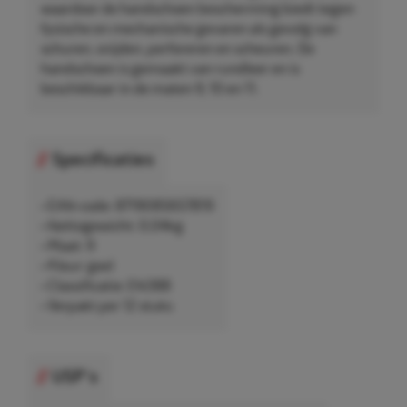
waardoor de handschoen bescherming biedt tegen
fysische en mechanische gevaren als gevolg van
schuren, snijden, perforeren en scheuren. De
handschoen is gemaakt van rundleer en is
beschikbaar in de maten 9, 10 en 11.
Specificaties
• EAN-code: 8719085657819
• Nettogewicht: 0,04kg
• Maat: 9
• Kleur: geel
• Classificatie: EN388
• Verpakt per 12 stuks
USP's