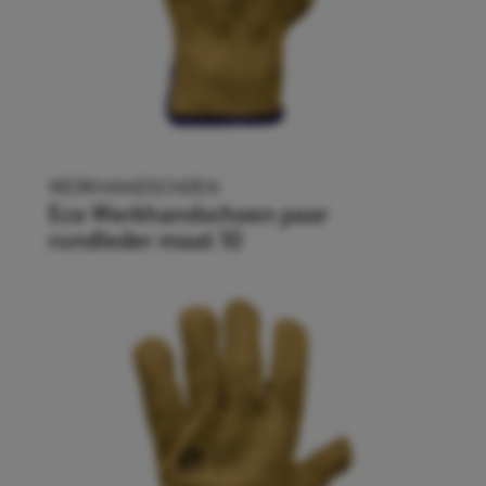
WERKHANDSCHOEN
Eco Werkhandschoen paar
rundleder maat 10