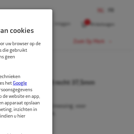
0
Inloggen
Winkelwagen
an cookies
Fiets
Zoek Op Merk
oor uw browser op de
s die gebruikt
oms geen
technieken
tiel PW verchroomd recht 37,5mm
ees het
Google
ersoonsgegevens
p de website en app,
een apparaat opslaan
ventiel van vernikkeld messing, voor
ting, inzichten in
en ventielgat van 6mm.
indien u hier