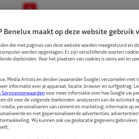
ownloads
Nieuws
Merken
Contact
 Benelux maakt op deze website gebruik v
ndbouw-OTR-EM
Motorfiets
E-Bike
tanden die met pagina’s van deze website worden meegestuurd en d
 computer worden opgeslagen. Er zijn verschillende soorten cookie
lende doeleinden. Voor het plaatsen van cookies is soms wel en s
EN
ECO TUBELESS VENTIEL PW VERCHROOMD RECHT 37,5MM 6MM
EX814060
x, Media Artists en derden (waaronder Google) verzamelen met 
Eco Tubeless ven
er informatie over je apparaat, locatie, browser en surfgedrag. L
6mm
n Servicevoorwaarden
voor meer informatie over hoe Google uw p
ken dit voor de volgende doeleinden: analyseren van de activiteit o
l media, personaliseren van content en marketing, informatie op 
Eco Tubeless hogedruk 
onaliseerde en niet gepersonaliseerde advertenties, advertentieme
personenwagens met e
tontwikkeling. Wij kunnen ook uw geolocatie gegevens gebruiken, 
eft.