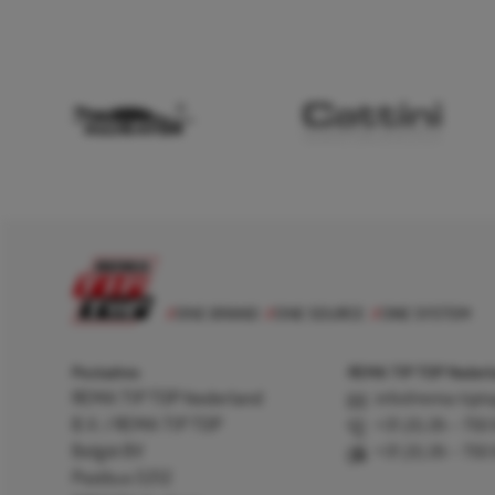
Postadres
REMA TIP TOP Nederla
REMA TIP TOP Nederland
info@rema-tipto
B.V. / REMA TIP TOP
+31 (0) 26 – 750
België BV
+31 (0) 26 – 750
Postbus 5312