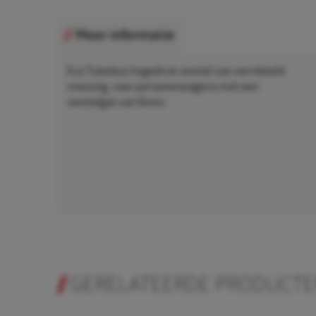
Meer informatie
Eco Tubeless hogedruk ventiel van vernikkeld
messing, voor personenwagens met een
ventielgat van 6mm.
GERELATEERDE PRODUCT