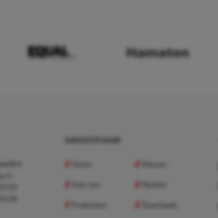
NAVIGEER NAAR
Home
Nieuws
nd B.V.
p.nl
Over ons
Merken
 83 83
 83 98
Producten
Downloads