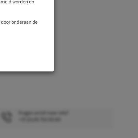
zameld worden en
n door onderaan de
Vragen en/of meer info?
+31 (0)26 750 83 83