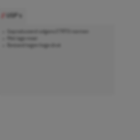
USP's
Geproduceerd volgens ETRTO-normen
Met lage moer
Bestand tegen hoge druk