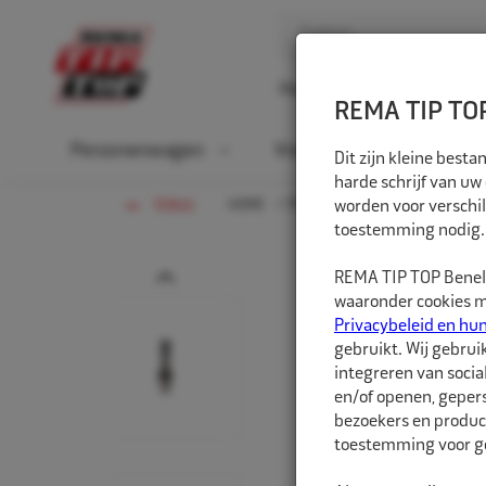
Home
Over ons
D
REMA TIP TOP
Personenwagen
Vrachtwagen
La
Dit zijn kleine bes
harde schrijf van uw
HOME
PERSONENWAGEN
worden voor verschil
VENTIEL
TERUG
toestemming nodig.
Prev
REMA TIP TOP Benelu
waaronder cookies me
Privacybeleid en hu
gebruikt. Wij gebrui
integreren van socia
en/of openen, gepers
bezoekers en produc
toestemming voor ge