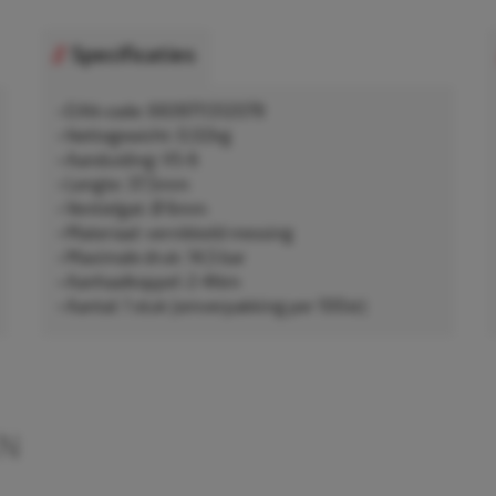
Specificaties
• EAN-code: 6939711312079
• Nettogewicht: 0,02kg
• Aanduiding: VS-6
• Lengte: 37,5mm
• Ventielgat: Ø 6mm
• Materiaal: vernikkeld messing
• Maximale druk: 14,5 bar
• Aanhaalkoppel: 2-4Nm
• Aantal: 1 stuk (omverpakking per 100st)
EN