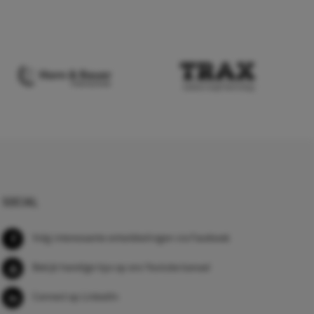
SOCIAL
Volg interessante ontwikkelingen via Facebook
Bekijk handige tips op ons Youtube kanaal
Connect op LinkedIn