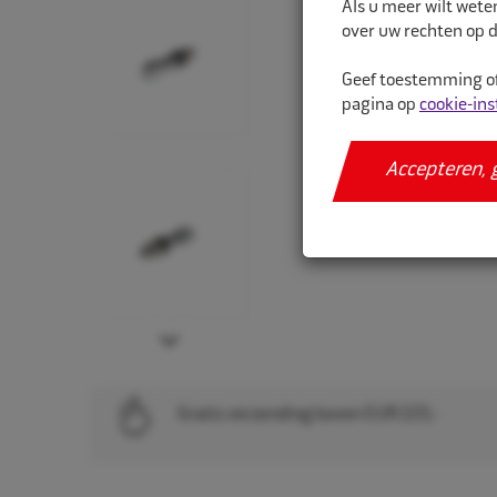
Als u meer wilt wete
over uw rechten op d
Geef toestemming of
pagina op
cookie-ins
Accepteren, 
Next
Gratis verzending boven EUR 225,-