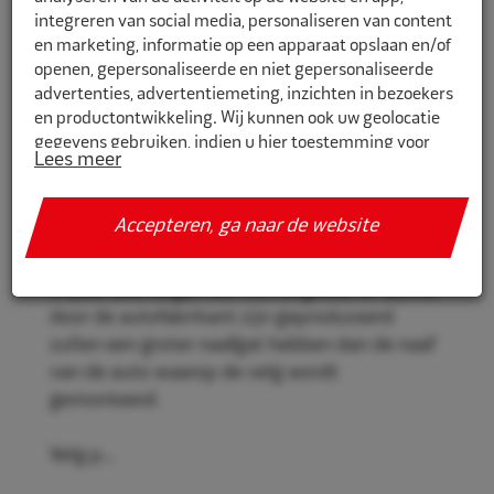
integreren van social media, personaliseren van content
en marketing, informatie op een apparaat opslaan en/of
openen, gepersonaliseerde en niet gepersonaliseerde
CR770741
advertenties, advertentiemeting, inzichten in bezoekers
en productontwikkeling. Wij kunnen ook uw geolocatie
Eco Naaf centreerringen 77,0mm-
gegevens gebruiken, indien u hier toestemming voor
74,1mm 4st
Lees meer
geeft.
Eco Naaf centreerringen, voor een stevige en
Als u meer wilt weten over de cookies die wij gebruiken,
Accepteren, ga naar de website
veilige velgmontage.
de gegevens die daarmee verzameld worden en over uw
rechten op dit punt, lees dan ons
privacy policy
Vrijwel alle velgen die niet origineel af-fabriek
Geef toestemming of stel uw eigen keuze in. U kunt uw
door de autofabrikant zijn geproduceerd
voorkeuren opnieuw aanpassen door onderaan de
zullen een groter naafgat hebben dan de naaf
pagina op
cookie-instellingen.
te klikken.
van de auto waarop de velg wordt
gemonteerd.
Velg p...