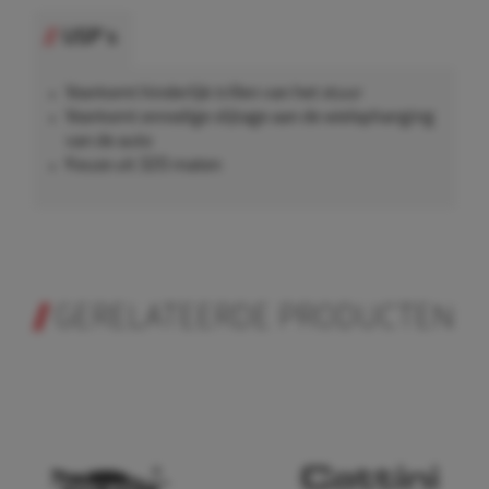
USP's
Voorkomt hinderlijk trillen van het stuur
Voorkomt onnodige slijtage aan de wielophanging
van de auto
Keuze uit 320 maten
GERELATEERDE PRODUCTEN