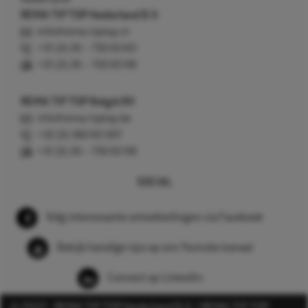
REMA TIP TOP Nederland B.V.
info@rema-tiptop.nl
+31 (0) 26 – 750 83 83
+31 (0) 26 – 750 83 98
REMA TIP TOP België BV
info@rema-tiptop.be
+32 (0) 380 83 307
+31 (0) 26 – 750 83 98
SOCIAL
Volg interessante ontwikkelingen via Facebook
Bekijk handige tips op ons Youtube kanaal
Connect op LinkedIn