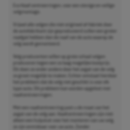
Eco Naaf centreerringen, voor een stevige en veilige
velgmontage.
Vrijwel alle velgen die niet origineel af-fabriek door
de autofabrikant zijn geproduceerd zullen een groter
naafgat hebben dan de naaf van de auto waarop de
velg wordt gemonteerd.
Velg producenten willen op grote schaal velgen
produceren tegen een zo laag mogelijke kostprijs.
Dit doen ze onder andere door het asgat van de velg
zo groot mogelijk te maken. Echter ontstaat hierdoor
het probleem dat de velg niet geschikt is voor elk
type auto. Dit probleem kan worden opgelost met
naafcentreerringen.
Met een naafcentreerring past u de maat van het
asgat van de velg aan. Naafcentreerringen zijn niet
alleen een hulpstuk voor het monteren van uw velg,
ze zijn onmisbaar voor uw auto. Zonder