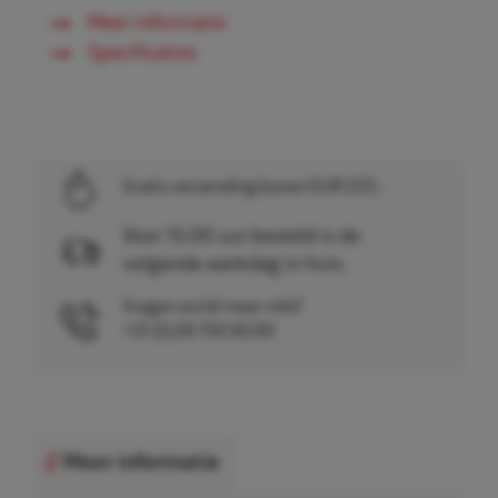
Meer informatie
Specificaties
Gratis verzending boven EUR 225,-
Voor 15.00 uur besteld is de
volgende werkdag in huis.
Vragen en/of meer info?
+31 (0)26 750 83 83
Meer informatie