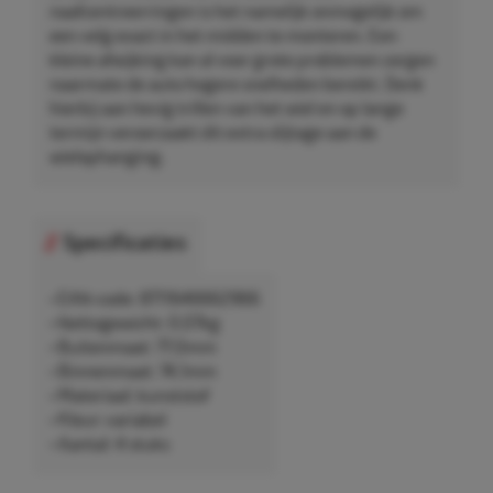
naafcentreerringen is het namelijk onmogelijk om
een velg exact in het midden te monteren. Een
kleine afwijking kan al voor grote problemen zorgen
naarmate de auto hogere snelheden bereikt. Denk
hierbij aan hevig trillen van het wiel en op lange
termijn veroorzaakt dit extra slijtage aan de
wielophanging.
Specificaties
• EAN-code: 8711646662966
• Nettogewicht: 0,07kg
• Buitenmaat: 77,0mm
• Binnenmaat: 74,1mm
• Materiaal: kunststof
• Kleur: variabel
• Aantal: 4 stuks