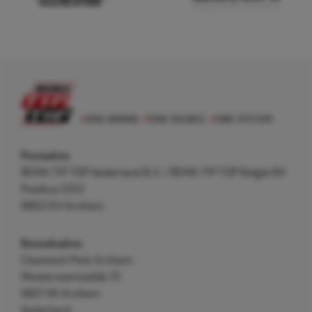
Postadres
REMA TIP TOP Nederland B.V. / REMA TIP TOP België BV
Postbus 5312
6802 EH Arnhem
Bezoekadres
Cleantech Park Arnhem
Westervoortsedijk 73
6827 AV Arnhem
Nederland