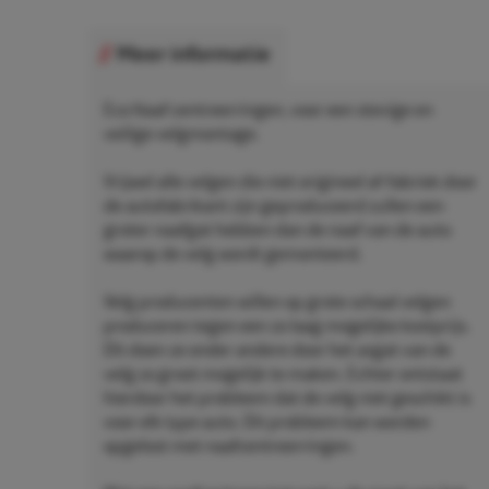
Meer informatie
Eco Naaf centreerringen, voor een stevige en
veilige velgmontage.
Vrijwel alle velgen die niet origineel af-fabriek door
de autofabrikant zijn geproduceerd zullen een
groter naafgat hebben dan de naaf van de auto
waarop de velg wordt gemonteerd.
Velg producenten willen op grote schaal velgen
produceren tegen een zo laag mogelijke kostprijs.
Dit doen ze onder andere door het asgat van de
velg zo groot mogelijk te maken. Echter ontstaat
hierdoor het probleem dat de velg niet geschikt is
voor elk type auto. Dit probleem kan worden
opgelost met naafcentreerringen.