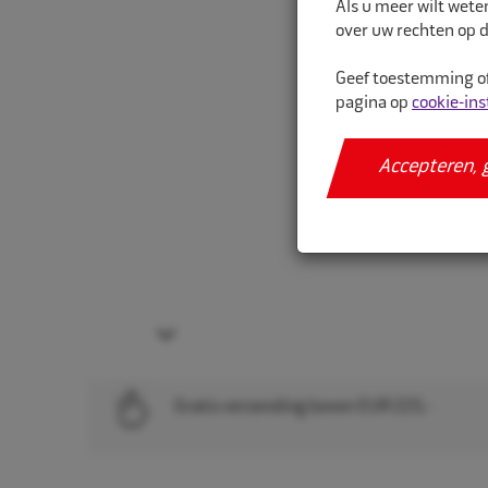
Als u meer wilt wete
over uw rechten op d
Geef toestemming of
pagina op
cookie-ins
Accepteren, 
Next
Gratis verzending boven EUR 225,-