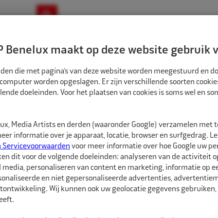
ownloads
Nieuws
Merken
Contact
 Benelux maakt op deze website gebruik v
ndbouw-OTR-EM
Motorfiets
E-Bike
tanden die met pagina’s van deze website worden meegestuurd en d
 computer worden opgeslagen. Er zijn verschillende soorten cookie
lende doeleinden. Voor het plaatsen van cookies is soms wel en s
TREERRINGEN
ECO NAAF CENTREERRINGEN 67MM-65,1MM 4ST
CR670651
x, Media Artists en derden (waaronder Google) verzamelen met 
Eco Naaf centree
er informatie over je apparaat, locatie, browser en surfgedrag. L
n Servicevoorwaarden
voor meer informatie over hoe Google uw p
ken dit voor de volgende doeleinden: analyseren van de activiteit o
Eco Naaf centreerringe
l media, personaliseren van content en marketing, informatie op 
onaliseerde en niet gepersonaliseerde advertenties, advertentieme
Vrijwel alle velgen die 
tontwikkeling. Wij kunnen ook uw geolocatie gegevens gebruiken, 
autofabrikant zijn gep
eft.
dan de naaf van de au