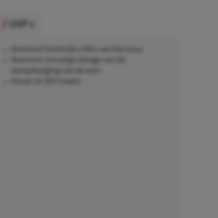
USP's
Voorkomt hinderlijk trillen van het stuur
Voorkomt onnodige slijtage aan de
wielophanging van de auto
Keuze uit 320 maten