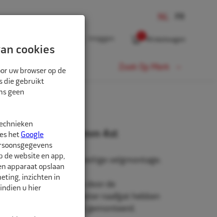
0
Inloggen
Winkelwagen
an cookies
Fiets
Zoek Op Merk
oor uw browser op de
s die gebruikt
oms geen
technieken
rringen 67mm-65,1mm 4st
ees het
Google
ersoonsgegevens
p de website en app,
n, voor een stevige en veilige velgmontage.
een apparaat opslaan
ting, inzichten in
niet origineel af-fabriek door de
indien u hier
roduceerd zullen een groter naafgat hebben
to waarop de velg wordt gemonteerd.