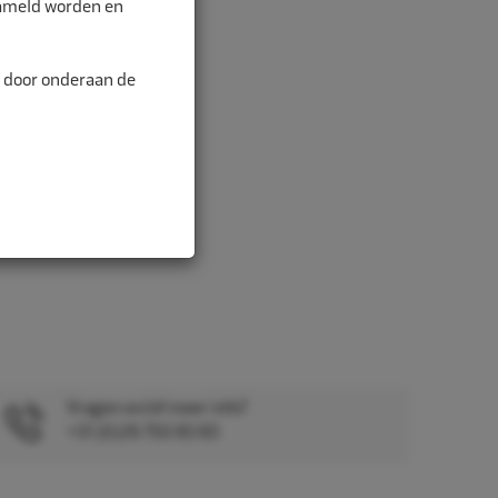
zameld worden en
n door onderaan de
Vragen en/of meer info?
+31 (0)26 750 83 83