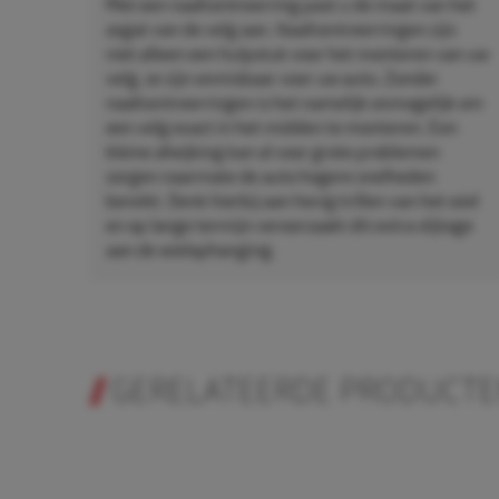
Met een naafcentreerring past u de maat van het
asgat van de velg aan. Naafcentreerringen zijn
niet alleen een hulpstuk voor het monteren van uw
velg, ze zijn onmisbaar voor uw auto. Zonder
naafcentreerringen is het namelijk onmogelijk om
een velg exact in het midden te monteren. Een
kleine afwijking kan al voor grote problemen
zorgen naarmate de auto hogere snelheden
bereikt. Denk hierbij aan hevig trillen van het wiel
en op lange termijn veroorzaakt dit extra slijtage
aan de wielophanging.
GERELATEERDE PRODUCT