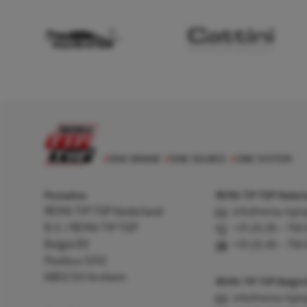
Postadres
REMA TIP TOP Nederla
REMA TIP TOP Nederland
info@rema-tipto
B.V. / REMA TIP TOP
+31 (0) 26 – 750
België BV
+31 (0) 26 – 750
Postbus 5312
6802 EH Arnhem
REMA TIP TOP België
info@rema-tipto