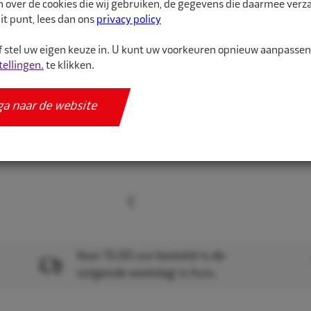
n over de cookies die wij gebruiken, de gegevens die daarmee ver
it punt, lees dan ons
privacy policy
Velg p...
 stel uw eigen keuze in. U kunt uw voorkeuren opnieuw aanpasse
tellingen.
te klikken.
Meer informatie
Specificaties
ga naar de website
Voor 15.00 uur besteld is de
volgende werkdag in huis.