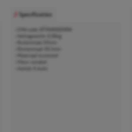
Specificaties
• EAN-code: 8711646660894
• Nettogewicht: 0,06kg
• Buitenmaat: 67mm
• Binnenmaat: 65,1mm
• Materiaal: kunststof
• Kleur: variabel
• Aantal: 4 stuks