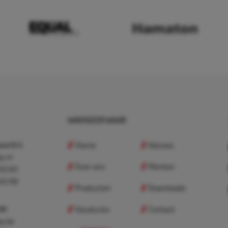
NAVIGEER NAAR
Home
Nieuws
nd B.V.
p.nl
Over ons
Merken
 83 83
 83 98
Producten
Downloads
Vacatures
Contact
 BV
p.be