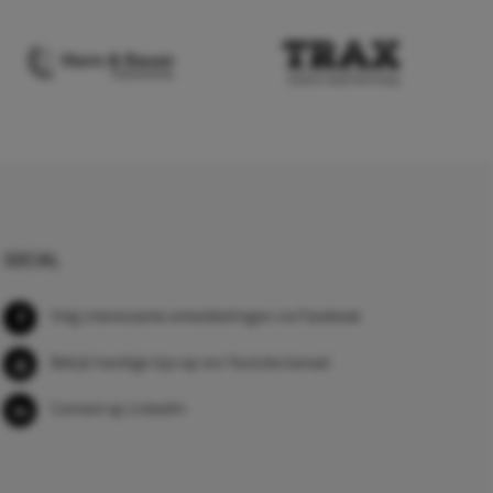
SOCIAL
Volg interessante ontwikkelingen via Facebook
Bekijk handige tips op ons Youtube kanaal
Connect op LinkedIn