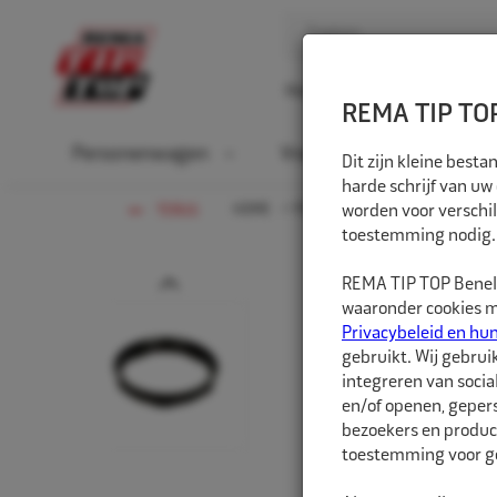
Home
Over ons
D
REMA TIP TOP
Personenwagen
Vrachtwagen
La
Dit zijn kleine bes
harde schrijf van uw
HOME
PERSONENWAGEN
worden voor verschil
NAAFCEN
TERUG
toestemming nodig.
Prev
REMA TIP TOP Benelu
waaronder cookies me
Privacybeleid en hu
gebruikt. Wij gebrui
integreren van socia
en/of openen, gepers
bezoekers en produc
toestemming voor ge