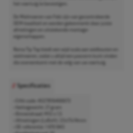
het voertuig te bevestigen.
De Wielmoeren van Febi zijn van gecontroleerde
OEM-kwaliteit en worden gekenmerkt door juiste
afmetingen en uitstekende montage-
eigenschappen.
Rema Tip Top biedt een wijd scala aan wielbouten en
wielmoeren, zodat u altijd een pasvorm kunt vinden
die overeenkomt met de velg van uw voertuig.
Specificaties
• EAN-code: 4027816466673
• Nettogewicht: 21 gram
• Binnendraad: M12 x 1,5
• Afmetingen (LxBxH): 22x17x14mm
• OE-referentie: 1 470 843