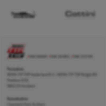
Postadres
REMA TIP TOP Nederland B.V. / REMA TIP TOP België BV
Postbus 5312
6802 EH Arnhem
Bezoekadres
Cleantech Park Arnhem