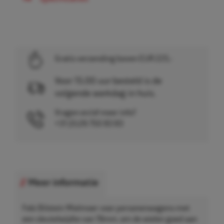
Gratis verzending boven EUR 225,-
Voor 15.00 uur besteld is de
volgende werkdag in huis.
Vragen en/of meer info?
+31 (0)26 750 83 83
Meer informatie
Febi Bilstein Wielmoer voor personenwagens met
een sleutelwijdte van 19mm, om de wielen goed aan