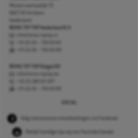
Westervoortsedijk 73
6827 AV Arnhem
Nederland
REMA TIP TOP Nederland B.V.
info@rema-tiptop.nl
+31 (0) 26 – 750 83 83
+31 (0) 26 – 750 83 98
REMA TIP TOP België BV
info@rema-tiptop.be
+32 (0) 380 83 307
+31 (0) 26 – 750 83 98
SOCIAL
Volg interessante ontwikkelingen via Facebook
Bekijk handige tips op ons Youtube kanaal