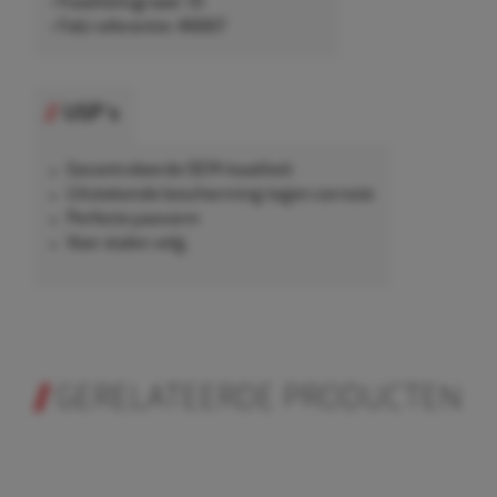
• Kwaliteitsgraad: 10
• Febi referentie: 46667
USP's
Gecontroleerde OEM-kwaliteit
Uitstekende bescherming tegen corrosie
Perfecte pasvorm
Voor stalen velg.
GERELATEERDE PRODUCTEN