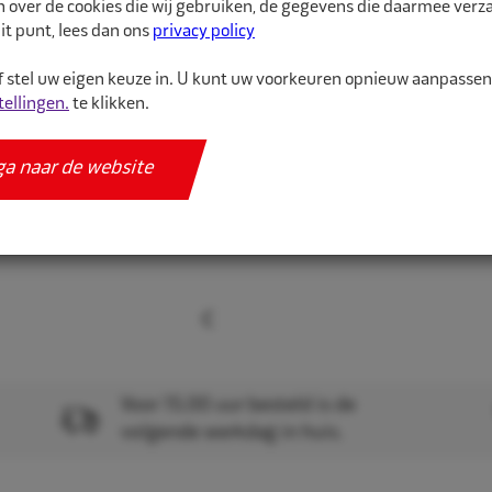
n over de cookies die wij gebruiken, de gegevens die daarmee ver
worden gekenmerkt doo
it punt, lees dan ons
privacy policy
montag...
 stel uw eigen keuze in. U kunt uw voorkeuren opnieuw aanpasse
tellingen.
te klikken.
Meer informatie
Specificaties
ga naar de website
Voor 15.00 uur besteld is de
volgende werkdag in huis.