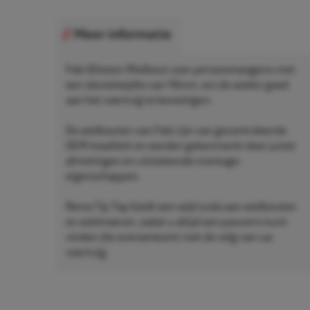
Meer informatie
Febi Bilstein Wielbout voor personenwagens met
een sleutelwijdte van 19mm, om de wielen goed
aan het voertuig te bevestigen.
De wielbouten van Febi zijn van gecontroleerde
OEM-kwaliteit en worden gekenmerkt door juiste
afmetingen en uitstekende montage-
eigenschappen.
Rema Tip Top biedt een wijd scala aan wielbouten
en wielmoeren, zodat u altijd een pasvorm kunt
vinden die overeenkomt met de velg van uw
voertuig.