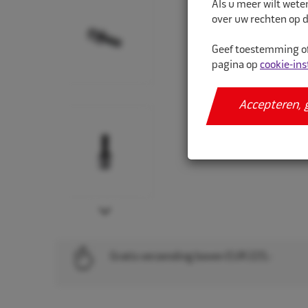
Als u meer wilt wete
over uw rechten op d
Geef toestemming of
pagina op
cookie-ins
Accepteren, 
Next
Gratis verzending boven EUR 225,-