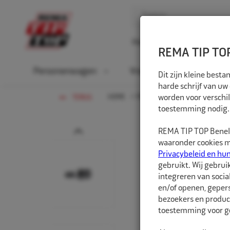
Home
Over ons
D
REMA TIP TOP
Personenwagen
Vrachtwagen
La
Dit zijn kleine bes
harde schrijf van uw
HOME
PERSONENWAGEN
worden voor verschil
WIELBOU
TERUG
toestemming nodig.
Prev
REMA TIP TOP Benelu
waaronder cookies me
Privacybeleid en hu
gebruikt. Wij gebrui
integreren van socia
en/of openen, gepers
bezoekers en produc
toestemming voor ge