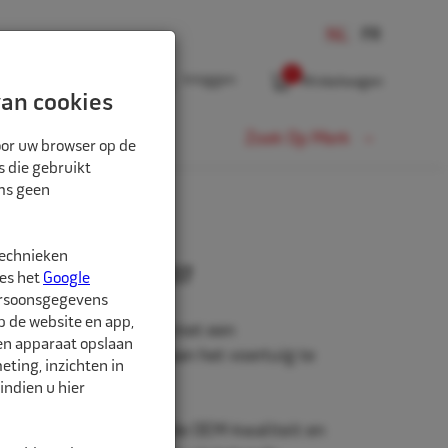
0
Inloggen
Winkelwagen
an cookies
Fiets
Zoek Op Merk
oor uw browser op de
s die gebruikt
oms geen
technieken
1,5 Fiat 19mm 12707
ees het
Google
ersoonsgegevens
p de website en app,
t voor personenwagens met een
een apparaat opslaan
, om de wielen goed aan het voertuig te
ting, inzichten in
indien u hier
 zijn van gecontroleerde OEM-kwaliteit en