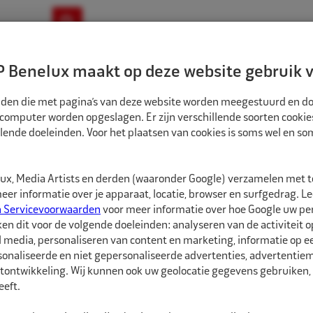
ownloads
Nieuws
Merken
Contact
 Benelux maakt op deze website gebruik v
ndbouw-OTR-EM
Motorfiets
E-Bike
tanden die met pagina’s van deze website worden meegestuurd en d
 computer worden opgeslagen. Er zijn verschillende soorten cookie
lende doeleinden. Voor het plaatsen van cookies is soms wel en s
TEN EN WIELMOEREN
ECO WIELBOUT M14X1,5 FIAT 19MM 12707
1550030
x, Media Artists en derden (waaronder Google) verzamelen met 
Eco Wielbout M14x
er informatie over je apparaat, locatie, browser en surfgedrag. L
n Servicevoorwaarden
voor meer informatie over hoe Google uw p
ken dit voor de volgende doeleinden: analyseren van de activiteit o
Febi Bilstein Wielbou
l media, personaliseren van content en marketing, informatie op 
sleutelwijdte van 19mm
onaliseerde en niet gepersonaliseerde advertenties, advertentieme
bevestigen.
tontwikkeling. Wij kunnen ook uw geolocatie gegevens gebruiken, 
eft.
De wielbouten van Febi