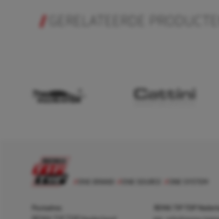
GERELATEERDE PRODUCT
Postadres
REMA TIP TOP Nederla