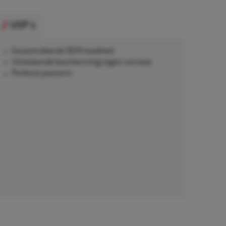
USP's
Gecontroleerde OEM-kwaliteit
Uitstekende bescherming tegen corrosie
Perfecte pasvorm