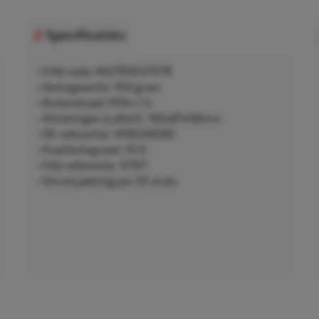
Specificaties
• EAN-code: 4027816127079
• Nettogewicht: 100 gram
• Buitendraad: M14 x 1,5
• Afmetingen (LxBxH): 185x87x58mm
• OE-referentie: 1476244080
• Kwaliteitsgraad: 10.9
• Febi referentie: 12707
• Omverpakking per 20 stuks