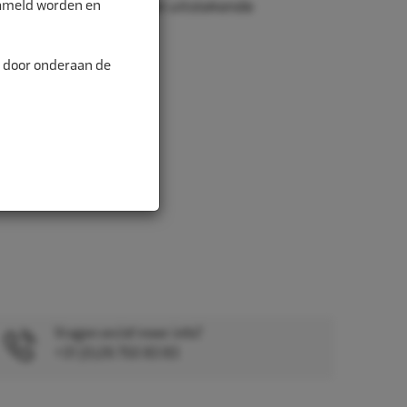
zameld worden en
r juiste afmetingen en uitstekende
n door onderaan de
Vragen en/of meer info?
+31 (0)26 750 83 83