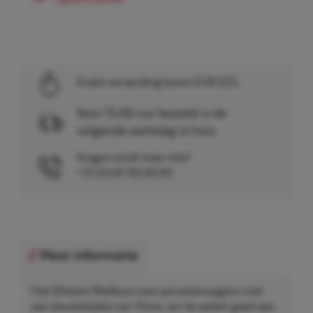
Gratis verzending boven EUR 225,-
Voor 15.00 uur besteld is de
volgende werkdag in huis.
Vragen en/of meer info?
+31 (0)26 750 83 83
Meer informatie
Febi Bilstein Wielbout voor personenwagens met
een sleutelwijdte van 17mm, om de wielen goed aan