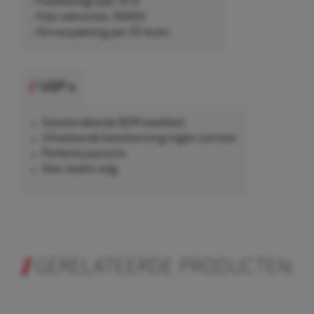
• Kwaliteitsgraad: 10.9
• Febi referentie: 30400
• Omverpakking per 20 stuks
USP's
Gecontroleerde OEM-kwaliteit
Uitstekende bescherming tegen corrosie
Perfecte pasvorm
Voor stalen velg.
GERELATEERDE PRODUCTEN