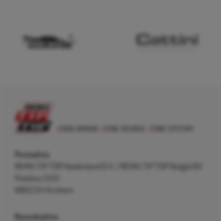
Postadres
REMA TIP TOP Nederland B.V. / REMA TIP TOP België BV
Postbus 5312
6802 EH Arnhem
Bezoekadres