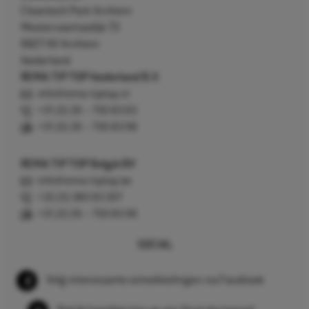
Cleantech Park Arnhem
Westervoortsedijk 73
6827 AV Arnhem
Nederland
REMA TIP TOP Nederland B.V.
info@rema-tiptop.nl
+31 (0) 26 – 750 83 83
+31 (0) 26 – 750 83 98
REMA TIP TOP België BV
info@rema-tiptop.be
+32 (0) 380 83 307
+31 (0) 26 – 750 83 98
SOCIAL
Volg interessante ontwikkelingen via Facebook