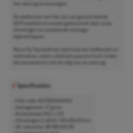
het voertuig te bevestigen.
De wielbouten van Febi zijn van gecontroleerde
OEM-kwaliteit en worden gekenmerkt door juiste
afmetingen en uitstekende montage-
eigenschappen.
Rema Tip Top biedt een wijd scala aan wielbouten en
wielmoeren, zodat u altijd een pasvorm kunt vinden
die overeenkomt met de velg van uw voertuig.
Specificaties
• EAN-code: 4027816304005
• Nettogewicht: 57 gram
• Buitendraad: M12 x 1,25
• Afmetingen (LxBxH): 145x90x52mm
• OE-referentie: 98 188 450 80