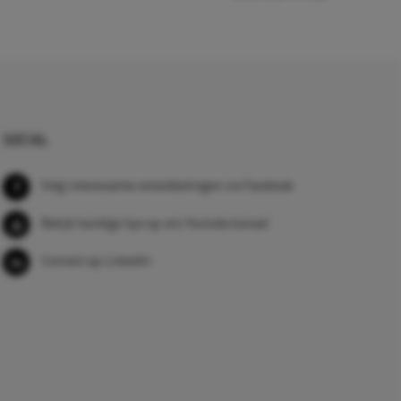
SOCIAL
Volg interessante ontwikkelingen via Facebook
Bekijk handige tips op ons Youtube kanaal
Connect op LinkedIn