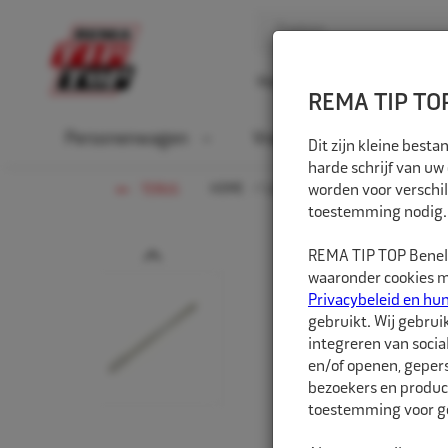
Home
Over ons
D
REMA TIP TOP
Personenwagen
Vrachtwagen
La
Dit zijn kleine bes
harde schrijf van uw
HOME
LANDBOUW-OTR-EM
worden voor verschil
WERKP
TERUG
toestemming nodig.
Prev
REMA TIP TOP Benelu
waaronder cookies me
Privacybeleid en hu
gebruikt. Wij gebrui
integreren van socia
en/of openen, gepers
bezoekers en produc
toestemming voor ge