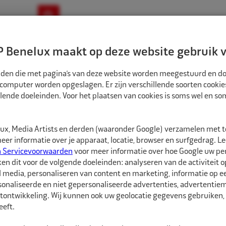
ownloads
Nieuws
Merken
Contact
 Benelux maakt op deze website gebruik v
ndbouw-OTR-EM
Motorfiets
E-Bike
tanden die met pagina’s van deze website worden meegestuurd en d
 computer worden opgeslagen. Er zijn verschillende soorten cookie
lende doeleinden. Voor het plaatsen van cookies is soms wel en s
LAATSGEREEDSCHAPPEN
ECO INBRENGNAALD LOS SEALFIX EM 170MM
TE000928
x, Media Artists en derden (waaronder Google) verzamelen met 
Eco Inbrengnaald 
er informatie over je apparaat, locatie, browser en surfgedrag. L
n Servicevoorwaarden
voor meer informatie over hoe Google uw p
ken dit voor de volgende doeleinden: analyseren van de activiteit o
Eco Losse inbrengnaald
l media, personaliseren van content en marketing, informatie op 
reparatiekoordjes voor
onaliseerde en niet gepersonaliseerde advertenties, advertentieme
tontwikkeling. Wij kunnen ook uw geolocatie gegevens gebruiken, 
eft.