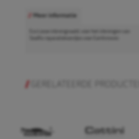
Meer informatie
Eco Losse inbrengnaald, voor het inbrengen van
Sealfix reparatiekoordjes voor Earthmover.
GERELATEERDE PRODUCT