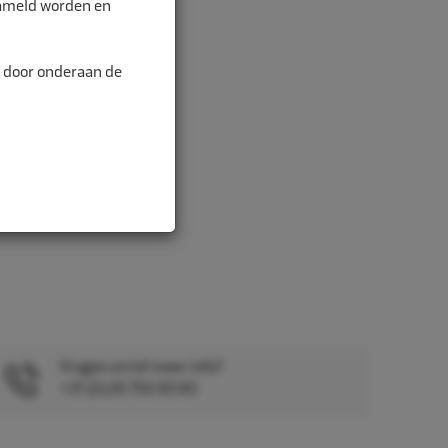
zameld worden en
n door onderaan de
Vragen en/of meer info?
+31 (0)26 750 83 83