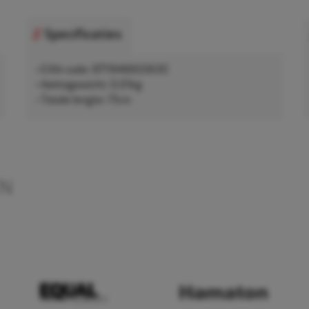
Specificaties
• EAN-code: 8711646655630
• Nettogewicht: 0,01kg
• Totale lengte: 17cm
EN