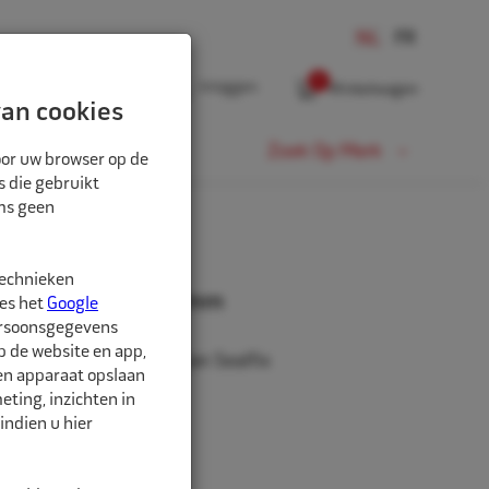
0
Inloggen
Winkelwagen
an cookies
Fiets
Zoek Op Merk
oor uw browser op de
s die gebruikt
oms geen
technieken
los Sealfix EM 170mm
ees het
Google
ersoonsgegevens
p de website en app,
, voor het inbrengen van Sealfix
een apparaat opslaan
 Earthmover.
ting, inzichten in
indien u hier