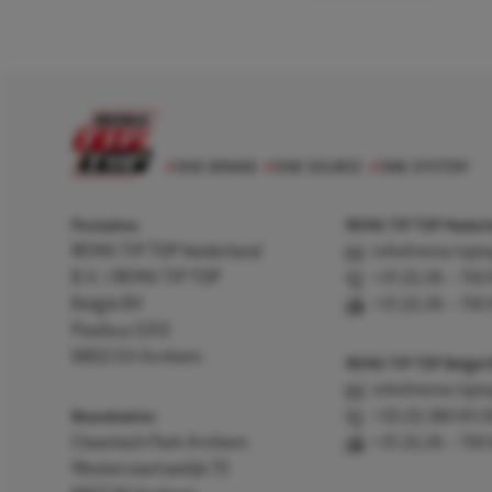
Postadres
REMA TIP TOP Nederla
REMA TIP TOP Nederland
info@rema-tipto
B.V. / REMA TIP TOP
+31 (0) 26 – 750
België BV
+31 (0) 26 – 750
Postbus 5312
6802 EH Arnhem
REMA TIP TOP België
info@rema-tipto
Bezoekadres
+32 (0) 380 83 
Cleantech Park Arnhem
+31 (0) 26 – 750
Westervoortsedijk 73