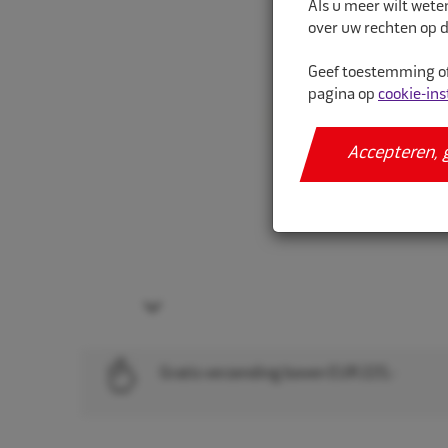
Als u meer wilt wete
over uw rechten op d
Geef toestemming of
pagina op
cookie-ins
Accepteren, 
Next
Gratis verzending boven EUR 225,-