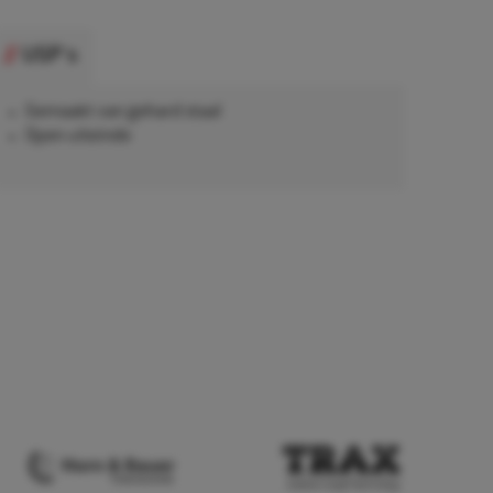
USP's
Gemaakt van gehard staal
Open uiteinde