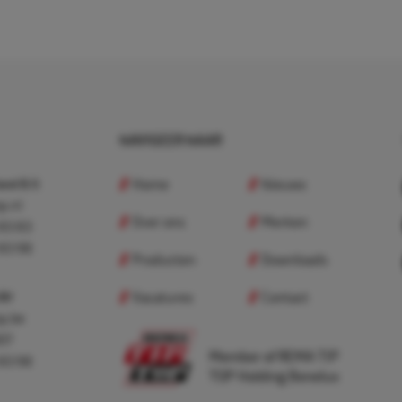
NAVIGEER NAAR
Home
Nieuws
nd B.V.
p.nl
Over ons
Merken
 83 83
 83 98
Producten
Downloads
Vacatures
Contact
 BV
p.be
307
Member of REMA TIP
 83 98
TOP Holding Benelux