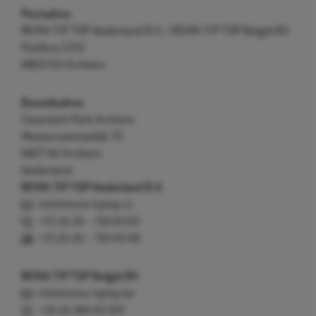
Postadres
REMA TIP TOP Nederland B.V. / REMA TIP TOP België BV
Postbus 5312
6802 EH Arnhem
Bezoekadres
Cleantech Park Arnhem
Westervoortsedijk 73
6827 AV Arnhem
Nederland
REMA TIP TOP Nederland B.V.
info@rema-tiptop.nl
+31 (0) 26 – 750 83 83
+31 (0) 26 – 750 83 98
REMA TIP TOP België BV
info@rema-tiptop.be
+32 (0) 380 83 307