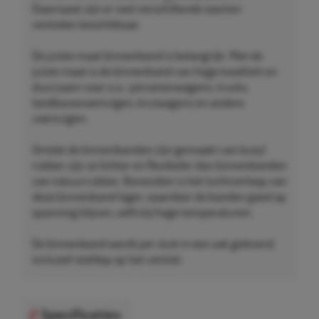
Daarnaast zijn er veel verschillende soorten
ventielen beschikbaar.
De juiste maat binnenband is belangrijk. Met de
juiste maat is de binnenband van hoge kwaliteit en
duurzaam voor o.a.: personenwagens, trucks,
landbouwvoertuigen, kruiwagens en andere
voertuigen.
Omdat de binnenbanden zijn gemaakt van butyl
rubber zijn ze lichter en flexibeler dan binnenbanden
van natuurrubber. Bovendien is het luchtverloop van
deze binnenband lager, waardoor de banden goed op
spanning blijven, zelfs bij hoge temperaturen.
De binnenband wordt per stuk in een zak geleverd,
inclusief stofdop op het ventiel.
Specificaties