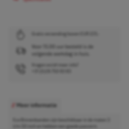
Gratis verzending boven EUR 225,-
Voor 15.00 uur besteld is de
volgende werkdag in huis.
Vragen en/of meer info?
+31 (0)26 750 83 83
Meer informatie
Eco Binnenbanden zijn beschikbaar in de maten 3
t/m 50 inch en hebben een goede pasvorm.