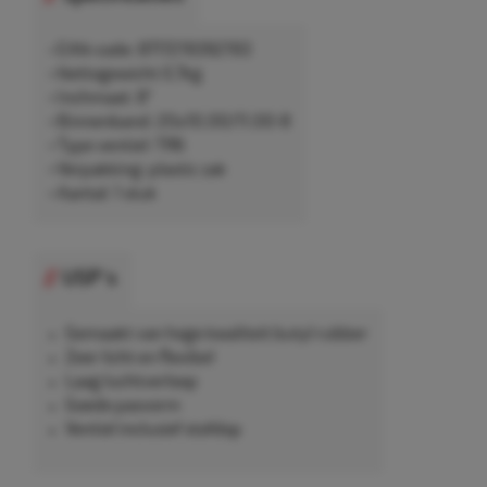
• EAN-code: 8717219392193
• Nettogewicht 0,7kg
• Inchmaat: 8"
• Binnenband: 20x10.00/11.00-8
• Type ventiel: TR6
• Verpakking: plastic zak
• Aantal: 1 stuk
USP's
Gemaakt van hoge kwaliteit butyl rubber
Zeer licht en flexibel
Laag luchtverloop
Goede pasvorm
Ventiel inclusief stofdop