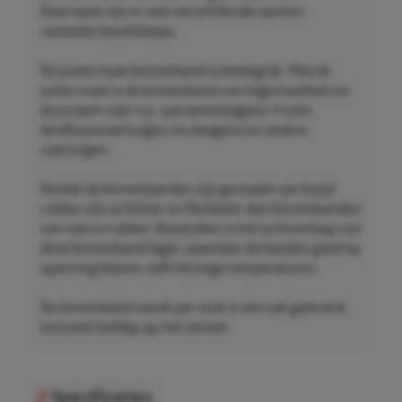
Daarnaast zijn er veel verschillende soorten
ventielen beschikbaar.
De juiste maat binnenband is belangrijk. Met de
juiste maat is de binnenband van hoge kwaliteit en
duurzaam voor o.a.: personenwagens, trucks,
landbouwvoertuigen, kruiwagens en andere
voertuigen.
Omdat de binnenbanden zijn gemaakt van butyl
rubber zijn ze lichter en flexibeler dan binnenbanden
van natuurrubber. Bovendien is het luchtverloop van
deze binnenband lager, waardoor de banden goed op
spanning blijven, zelfs bij hoge temperaturen.
De binnenband wordt per stuk in een zak geleverd,
inclusief stofdop op het ventiel.
Specificaties