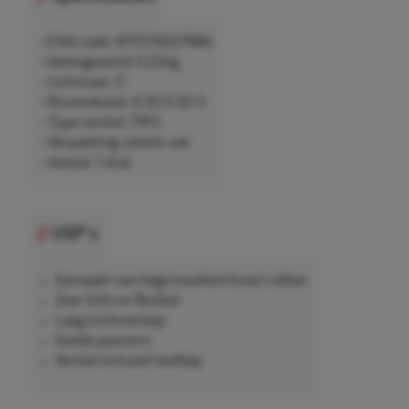
• EAN-code: 8717219327966
• Nettogewicht 0,22kg
• Inchmaat: 5"
• Binnenband: 4.10/3.50-5
• Type ventiel: TR13
• Verpakking: plastic zak
• Aantal: 1 stuk
USP's
Gemaakt van hoge kwaliteit butyl rubber
Zeer licht en flexibel
Laag luchtverloop
Goede pasvorm
Ventiel inclusief stofdop