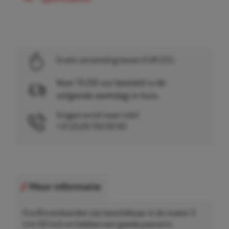
Gratis verzending boven EUR 225,-
Voor 15.00 uur besteld is de
volgende werkdag in huis.
Vragen en/of meer info?
+31 (0)26 750 83 83
Meer informatie
Eco Binnenbanden zijn beschikbaar in de maten 3
t/m 50 inch en hebben een goede pasvorm.