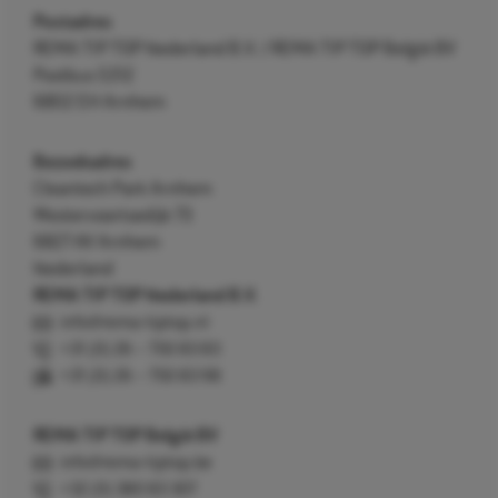
Postadres
REMA TIP TOP Nederland B.V. / REMA TIP TOP België BV
Postbus 5312
6802 EH Arnhem
Bezoekadres
Cleantech Park Arnhem
Westervoortsedijk 73
6827 AV Arnhem
Nederland
REMA TIP TOP Nederland B.V.
info@rema-tiptop.nl
+31 (0) 26 – 750 83 83
+31 (0) 26 – 750 83 98
REMA TIP TOP België BV
info@rema-tiptop.be
+32 (0) 380 83 307