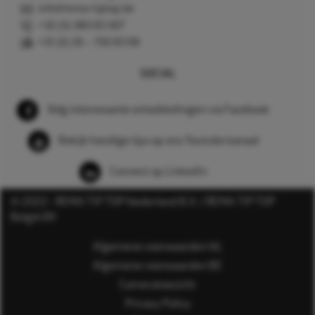
info@rema-tiptop.be
+32 (0) 380 83 307
+31 (0) 26 – 750 83 98
SOCIAL
Volg interessante ontwikkelingen via Facebook
Bekijk handige tips op ons Youtube kanaal
Connect op LinkedIn
© 2022 - REMA TIP TOP Nederland B.V. / REMA TIP TOP
België BV
Algemene voorwaarden NL
Algemene voorwaarden BE
Cameratoezicht
Privacy Policy