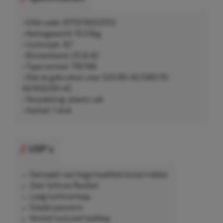
• EAN-code: 8717219553723
• Nettogewicht 10,53kg
• Inchmaat: 42"
• Binnenband: 20.8-42
• Type ventiel: TR218A
• Ook te gebruiken voor 520/85-42/580/70-
42/650/65-42
• Verpakking: plastic zak
• Aantal: 1 stuk
USP's
Gemaakt van hoge kwaliteit butyl rubber
Zeer licht en flexibel
Laag luchtverloop
Goede pasvorm
Ventiel inclusief stofdop