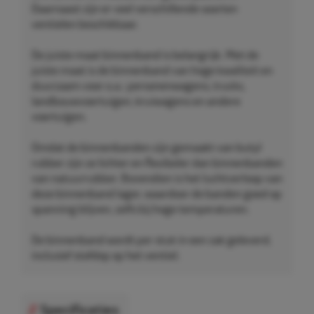
Daarnaast zijn er veel verschillende soorten
ventielen beschikbaar.
De juiste maat binnenband is belangrijk. Met de
juiste maat is de binnenband van hoge kwaliteit en
duurzaam voor o.a.: personenwagens, trucks,
landbouwvoertuigen, kruiwagens en andere
voertuigen.
Omdat de binnenbanden zijn gemaakt van butyl
rubber zijn ze lichter en flexibeler dan binnenbanden
van natuurrubber. Bovendien is het luchtverloop van
deze binnenband lager, waardoor de banden goed op
spanning blijven, zelfs bij hoge temperaturen.
De binnenband wordt per stuk in een zak geleverd,
inclusief stofdop op het ventiel.
Specificaties