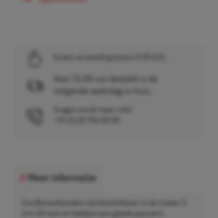
Gratis verzending boven EUR 225,-
Voor 15.00 uur besteld is de
volgende werkdag in huis.
Vragen en/of meer info?
+31 (0)26 750 83 83
Meer informatie
Eco Binnenbanden zijn beschikbaar in de maten 3
t/m 50 inch en hebben een goede pasvorm.