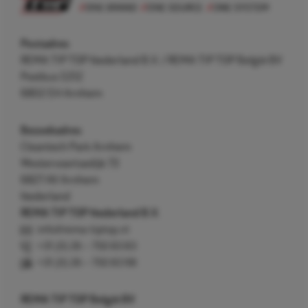
Postadres
REMA TIP TOP Nederland B.V. / REMA TIP TOP België BV
Postbus 5312
6802 EH Arnhem
Bezoekadres
Cleantech Park Arnhem
Westervoortsedijk 73
6827 AV Arnhem
Nederland
REMA TIP TOP Nederland B.V.
info@rema-tiptop.nl
+31 (0) 26 – 750 83 83
+31 (0) 26 – 750 83 98
REMA TIP TOP België BV