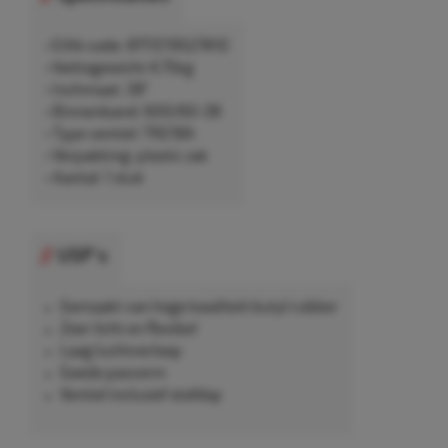
• EAN-code: 8717219527410
• Nettogewicht 4,75kg
• Inchmaat: 38"
• Binnenband: 600/60-38
• Type ventiel: TR218A
• Verpakking: plastic zak
• Aantal: 1 stuk
USP's
Gemaakt van hoge kwaliteit butyl rubber
Zeer licht en flexibel
Laag luchtverloop
Goede pasvorm
Ventiel inclusief stofdop