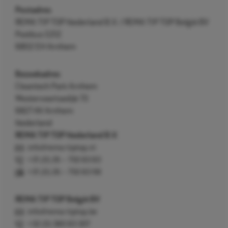
Postadres
REMA TIP TOP Nederland B.V. / REMA TIP TOP België BV
Postbus 5312
6802 EH Arnhem
Bezoekadres
Cleantech Park Arnhem
Westervoortsedijk 73
6827 AV Arnhem
Nederland
REMA TIP TOP Nederland B.V.
info@rema-tiptop.nl
+31 (0) 26 – 750 83 83
+31 (0) 26 – 750 83 98
REMA TIP TOP België BV
info@rema-tiptop.be
+32 (0) 380 83 307