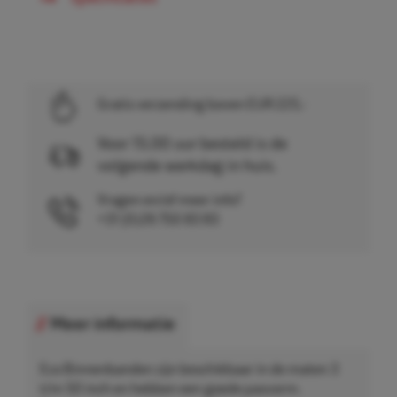
Gratis verzending boven EUR 225,-
Voor 15.00 uur besteld is de
volgende werkdag in huis.
Vragen en/of meer info?
+31 (0)26 750 83 83
Meer informatie
Eco Binnenbanden zijn beschikbaar in de maten 3
t/m 50 inch en hebben een goede pasvorm.