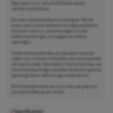
Daarnaast zijn er veel verschillende soorten
ventielen beschikbaar.
De juiste maat binnenband is belangrijk. Met de
juiste maat is de binnenband van hoge kwaliteit en
duurzaam voor o.a.: personenwagens, trucks,
landbouwvoertuigen, kruiwagens en andere
voertuigen.
Omdat de binnenbanden zijn gemaakt van butyl
rubber zijn ze lichter en flexibeler dan binnenbanden
van natuurrubber. Bovendien is het luchtverloop van
deze binnenband lager, waardoor de banden goed op
spanning blijven, zelfs bij hoge temperaturen.
De binnenband wordt per stuk in een zak geleverd,
inclusief stofdop op het ventiel.
Specificaties