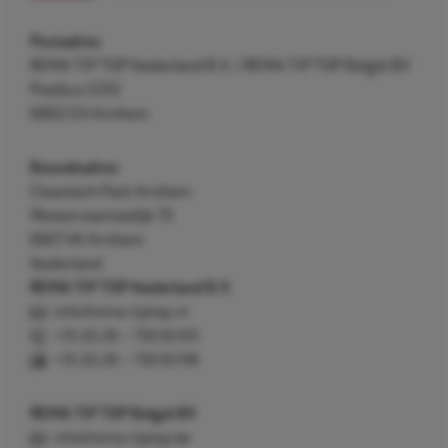
Postadres
REMA TIP TOP Nederland B.V. / REMA TIP TOP België BV
Postbus 5312
6802 EH Arnhem
Bezoekadres
Cleantech Park Arnhem
Westervoortsedijk 73
6827 AV Arnhem
Nederland
REMA TIP TOP Nederland B.V.
info@rema-tiptop.nl
+31 (0) 26 – 750 83 83
+31 (0) 26 – 750 83 98
REMA TIP TOP België BV
info@rema-tiptop.be