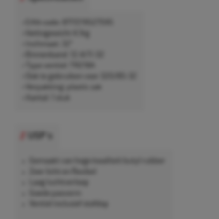
• EAN-code: 8717219527595
• Nettogewicht 4,1kg
• Inchmaat: 32"
• Binnenband: 12.4/11-32
• Type ventiel: TR218A
• Ook te gebruiken voor 320/85-32
• Verpakking: plastic zak
• Aantal: 1 stuk
USP's
Gemaakt van hoge kwaliteit butyl rubber
Zeer licht en flexibel
Laag luchtverloop
Goede pasvorm
Ventiel inclusief stofdop