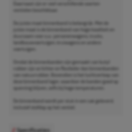
Daarnaast zijn er veel verschillende soorten
ventielen beschikbaar.
De juiste maat binnenband is belangrijk. Met de
juiste maat is de binnenband van hoge kwaliteit en
duurzaam voor o.a.: personenwagens, trucks,
landbouwvoertuigen, kruiwagens en andere
voertuigen.
Omdat de binnenbanden zijn gemaakt van butyl
rubber zijn ze lichter en flexibeler dan binnenbanden
van natuurrubber. Bovendien is het luchtverloop van
deze binnenband lager, waardoor de banden goed op
spanning blijven, zelfs bij hoge temperaturen.
De binnenband wordt per stuk in een zak geleverd,
inclusief stofdop op het ventiel.
Specificaties