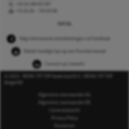
+32 (0) 380 83 307
+31 (0) 26 – 750 83 98
SOCIAL
Volg interessante ontwikkelingen via Facebook
Bekijk handige tips op ons Youtube kanaal
Connect op LinkedIn
© 2022 - REMA TIP TOP Nederland B.V. / REMA TIP TOP
België BV
Algemene voorwaarden NL
Algemene voorwaarden BE
Cameratoezicht
Privacy Policy
Disclaimer