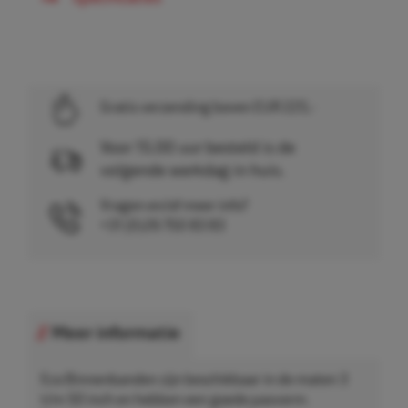
Gratis verzending boven EUR 225,-
Voor 15.00 uur besteld is de
volgende werkdag in huis.
Vragen en/of meer info?
+31 (0)26 750 83 83
Meer informatie
Eco Binnenbanden zijn beschikbaar in de maten 3
t/m 50 inch en hebben een goede pasvorm.