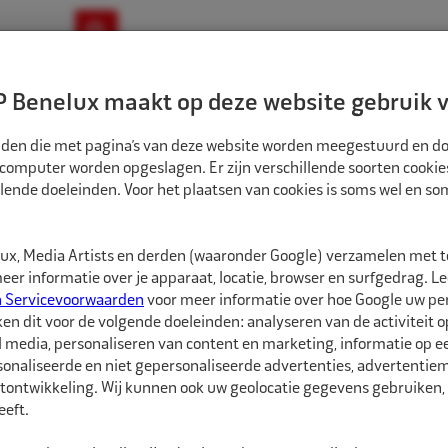
ownloads
Nieuws
Merken
Contact
 Benelux maakt op deze website gebruik v
ndbouw-OTR-EM
Motorfiets
E-Bike
tanden die met pagina’s van deze website worden meegestuurd en d
 computer worden opgeslagen. Er zijn verschillende soorten cookie
lende doeleinden. Voor het plaatsen van cookies is soms wel en s
BANDEN
ECO BINNENBAND 26" 14.9/13-420/70 TR218A VENTIEL ZAK
1582602
x, Media Artists en derden (waaronder Google) verzamelen met 
Eco Binnenband 26
er informatie over je apparaat, locatie, browser en surfgedrag. L
zak
n Servicevoorwaarden
voor meer informatie over hoe Google uw p
ken dit voor de volgende doeleinden: analyseren van de activiteit o
l media, personaliseren van content en marketing, informatie op 
Eco Binnenbanden zijn 
onaliseerde en niet gepersonaliseerde advertenties, advertentieme
hebben een goede pasvo
tontwikkeling. Wij kunnen ook uw geolocatie gegevens gebruiken, 
soorten ventielen besc
eft.