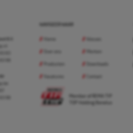
NAVIGEER NAAR
Home
Nieuws
nd B.V.
p.nl
Over ons
Merken
 83 83
 83 98
Producten
Downloads
Vacatures
Contact
 BV
p.be
307
Member of REMA TIP
 83 98
TOP Holding Benelux