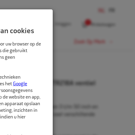
0
Inloggen
Winkelwagen
an cookies
Fiets
Zoek Op Merk
oor uw browser op de
s die gebruikt
oms geen
technieken
" 14.9/13-420/70 TR218A ventiel
ees het
Google
ersoonsgegevens
p de website en app,
een apparaat opslaan
beschikbaar in de maten 3 t/m 50 inch en
ting, inzichten in
rm. Daarnaast zijn er veel verschillende
indien u hier
hikbaar.