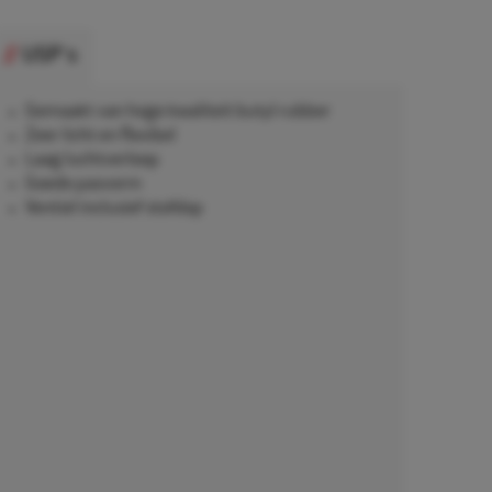
USP's
Gemaakt van hoge kwaliteit butyl rubber
Zeer licht en flexibel
Laag luchtverloop
Goede pasvorm
Ventiel inclusief stofdop