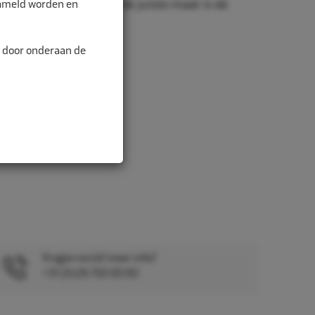
zameld worden en
nd is belangrijk. Met de juiste maat is de
alitei...
n door onderaan de
Vragen en/of meer info?
+31 (0)26 750 83 83