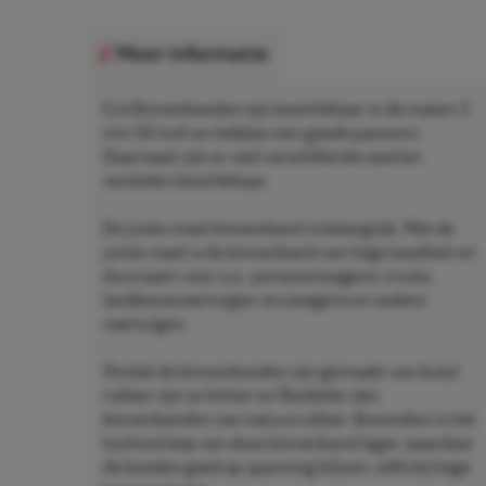
Meer informatie
Eco Binnenbanden zijn beschikbaar in de maten 3
t/m 50 inch en hebben een goede pasvorm.
Daarnaast zijn er veel verschillende soorten
ventielen beschikbaar.
De juiste maat binnenband is belangrijk. Met de
juiste maat is de binnenband van hoge kwaliteit en
duurzaam voor o.a.: personenwagens, trucks,
landbouwvoertuigen, kruiwagens en andere
voertuigen.
Omdat de binnenbanden zijn gemaakt van butyl
rubber zijn ze lichter en flexibeler dan
binnenbanden van natuurrubber. Bovendien is het
luchtverloop van deze binnenband lager, waardoor
de banden goed op spanning blijven, zelfs bij hoge