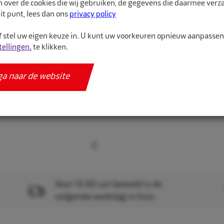
n over de cookies die wij gebruiken, de gegevens die daarmee ver
De juiste maat binnenba
it punt, lees dan ons
privacy policy
binnenband van hoge kw
 stel uw eigen keuze in. U kunt uw voorkeuren opnieuw aanpasse
tellingen.
te klikken.
Meer informatie
Specificaties
ga naar de website
Voor 15.00 uur besteld is de
volgende werkdag in huis.