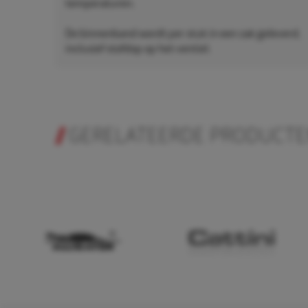
temperaturen.
De binnenband wordt per stuk in een zak geleverd,
inclusief stofdop op het ventiel.
GERELATEERDE PRODUCT