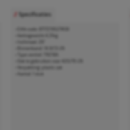
Specificaties
• EAN-code: 8717219527458
• Nettogewicht 4,31kg
• Inchmaat: 26"
• Binnenband: 14.9/13-26
• Type ventiel: TR218A
• Ook te gebruiken voor 420/70-26
• Verpakking: plastic zak
• Aantal: 1 stuk