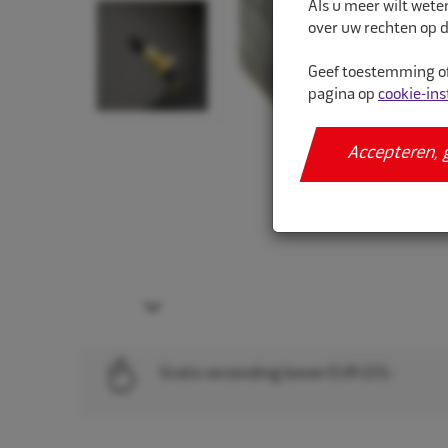
Als u meer wilt wete
over uw rechten op d
Geef toestemming of
pagina op
cookie-ins
Accepteren, 
Next
Gratis verzending boven EUR 225,-