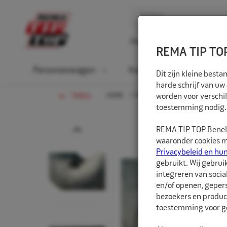
Home
Over ons
D
REMA TIP TOP
Personenwagen
Vrachtwagen
La
Dit zijn kleine bes
harde schrijf van uw
HOME
PERSONENWAGEN
worden voor verschil
BINNEN
TERUG
toestemming nodig.
Prev
REMA TIP TOP Benelu
waaronder cookies me
Privacybeleid en hu
gebruikt. Wij gebrui
integreren van socia
en/of openen, gepers
bezoekers en produc
toestemming voor ge