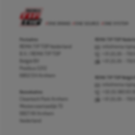
Postadres
REMA TIP TOP Nederla
REMA TIP TOP Nederland
info@rema-tipto
B.V. / REMA TIP TOP
+31 (0) 26 – 750
België BV
+31 (0) 26 – 750
Postbus 5312
6802 EH Arnhem
REMA TIP TOP België
info@rema-tipto
Bezoekadres
+32 (0) 380 83 
Cleantech Park Arnhem
+31 (0) 26 – 750
Westervoortsedijk 73
6827 AV Arnhem
Nederland