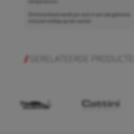
temperaturen.
De binnenband wordt per stuk in een zak geleverd,
inclusief stofdop op het ventiel.
GERELATEERDE PRODUCT