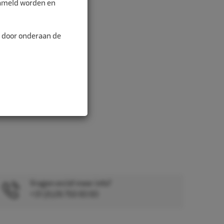
zameld worden en
alitei...
n door onderaan de
Vragen en/of meer info?
+31 (0)26 750 83 83