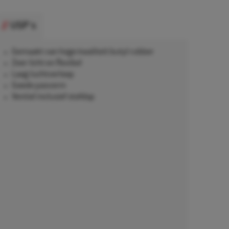
USP's
Gemaakt van hoge kwaliteit butyl rubber
Zeer licht en flexibel
Laag luchtverloop
Goede pasvorm
Ventiel inclusief stofdop