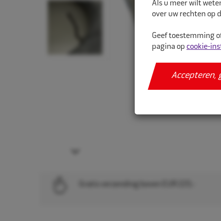
Als u meer wilt wete
over uw rechten op d
Geef toestemming of
pagina op
cookie-ins
Accepteren, 
Next
Gratis verzending boven EUR 225,-