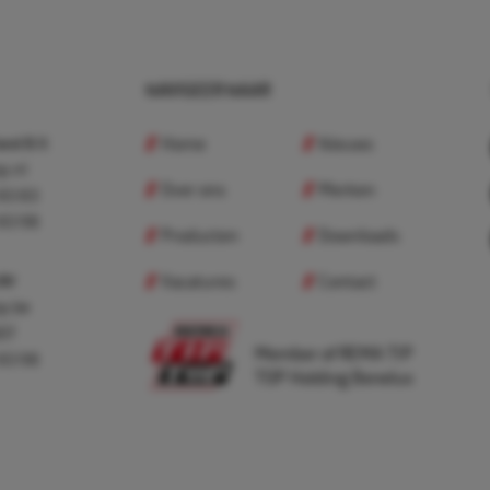
NAVIGEER NAAR
Home
Nieuws
nd B.V.
p.nl
Over ons
Merken
 83 83
 83 98
Producten
Downloads
Vacatures
Contact
 BV
p.be
307
Member of REMA TIP
 83 98
TOP Holding Benelux