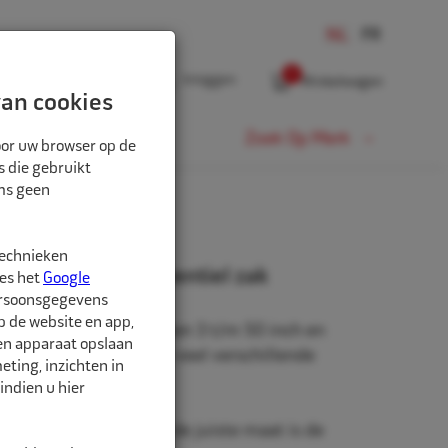
0
Inloggen
Winkelwagen
an cookies
Fiets
Zoek Op Merk
oor uw browser op de
s die gebruikt
oms geen
technieken
" 14.00 V3-04-5 ventiel zak
ees het
Google
ersoonsgegevens
p de website en app,
beschikbaar in de maten 3 t/m 50 inch en
een apparaat opslaan
rm. Daarnaast zijn er veel verschillende
ting, inzichten in
hikbaar.
indien u hier
nd is belangrijk. Met de juiste maat is de