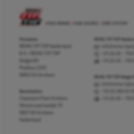
Postadres
REMA TIP TOP Nederla
REMA TIP TOP Nederland
info@rema-tipto
B.V. / REMA TIP TOP
+31 (0) 26 – 750
België BV
+31 (0) 26 – 750
Postbus 5312
6802 EH Arnhem
REMA TIP TOP België
info@rema-tipto
Bezoekadres
+32 (0) 380 83 
Cleantech Park Arnhem
+31 (0) 26 – 750
Westervoortsedijk 73
6827 AV Arnhem
Nederland