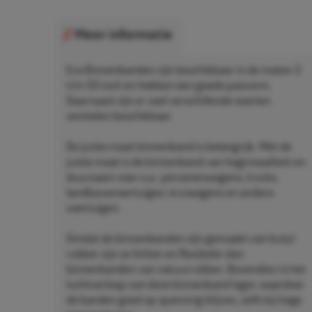
Meer informatie
Eco Binnenbanden zijn beschikbaar in de maten 3
t/m 50 inch en hebben een goede pasvorm.
Daarnaast zijn er veel verschillende soorten
ventielen beschikbaar.
De juiste maat binnenband is belangrijk. Met de
juiste maat is de binnenband van hoge kwaliteit en
duurzaam voor o.a.: personenwagens, trucks,
landbouwvoertuigen, kruiwagens en andere
voertuigen.
Omdat de binnenbanden zijn gemaakt van butyl
rubber zijn ze lichter en flexibeler dan
binnenbanden van natuurrubber. Bovendien is het
luchtverloop van deze binnenband lager, waardoor
de banden goed op spanning blijven, zelfs bij hoge