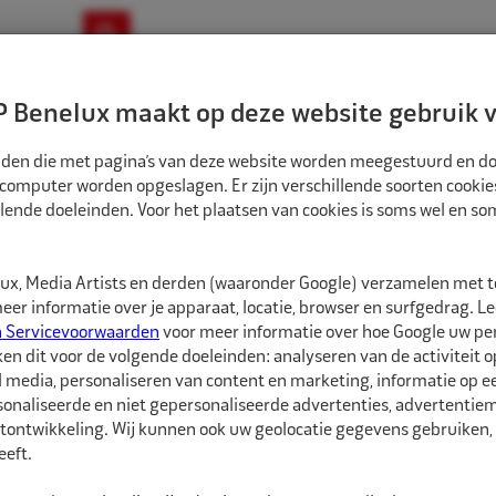
ownloads
Nieuws
Merken
Contact
 Benelux maakt op deze website gebruik v
ndbouw-OTR-EM
Motorfiets
E-Bike
tanden die met pagina’s van deze website worden meegestuurd en d
 computer worden opgeslagen. Er zijn verschillende soorten cookie
lende doeleinden. Voor het plaatsen van cookies is soms wel en s
BANDEN
ECO BINNENBAND 24" 14.00 V3-04-5 VENTIEL ZAK
1582409
x, Media Artists en derden (waaronder Google) verzamelen met 
Eco Binnenband 24
er informatie over je apparaat, locatie, browser en surfgedrag. L
n Servicevoorwaarden
voor meer informatie over hoe Google uw p
ken dit voor de volgende doeleinden: analyseren van de activiteit o
Eco Binnenbanden zijn 
l media, personaliseren van content en marketing, informatie op 
hebben een goede pasvo
onaliseerde en niet gepersonaliseerde advertenties, advertentieme
soorten ventielen besc
tontwikkeling. Wij kunnen ook uw geolocatie gegevens gebruiken, 
eft.
De juiste maat binnenba