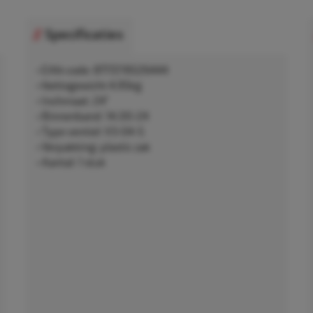
Specificaties
• EAN-code: 8717219526444
• Nettogewicht 4,95kg
• Inchmaat: 24"
• Binnenband: 14.00-24
• Type ventiel: V3-04-5
• Verpakking: plastic zak
• Aantal: 1 stuk