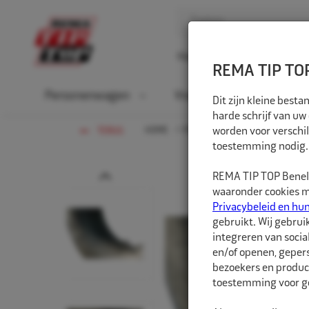
Home
Over ons
D
REMA TIP TOP
Personenwagen
Vrachtwagen
La
Dit zijn kleine bes
harde schrijf van uw
HOME
PERSONENWAGEN
worden voor verschil
BINNEN
TERUG
toestemming nodig.
Prev
REMA TIP TOP Benelu
waaronder cookies me
Privacybeleid en hu
gebruikt. Wij gebrui
integreren van socia
en/of openen, gepers
bezoekers en produc
toestemming voor ge