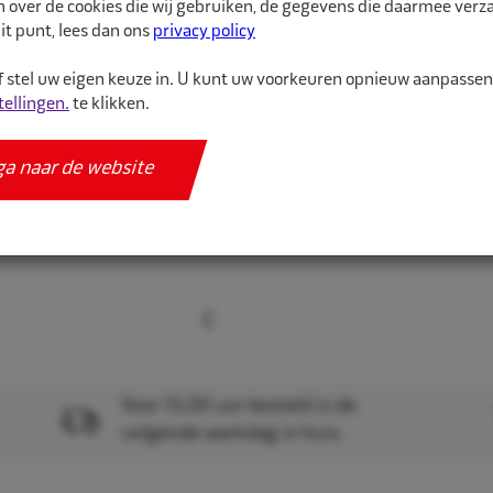
n over de cookies die wij gebruiken, de gegevens die daarmee ver
binnenband van hoge kw
it punt, lees dan ons
privacy policy
 stel uw eigen keuze in. U kunt uw voorkeuren opnieuw aanpasse
Meer informatie
tellingen.
te klikken.
Specificaties
ga naar de website
Voor 15.00 uur besteld is de
volgende werkdag in huis.