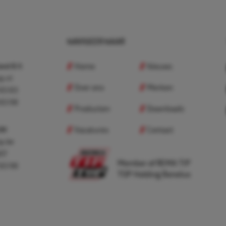
NAVIGEER NAAR
Home
Nieuws
nd B.V.
p.nl
Over ons
Merken
 83 83
 83 98
Producten
Downloads
Vacatures
Contact
 BV
p.be
307
Member of REMA TIP
 83 98
TOP Holding Benelux