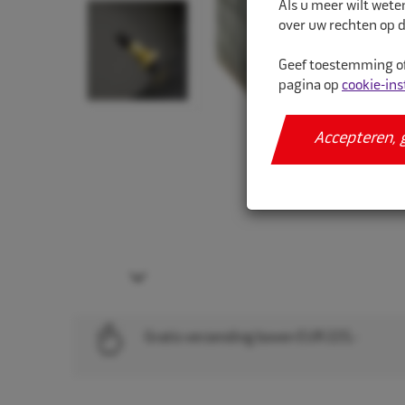
Als u meer wilt wete
over uw rechten op d
Geef toestemming of
pagina op
cookie-ins
Accepteren, 
Next
Gratis verzending boven EUR 225,-