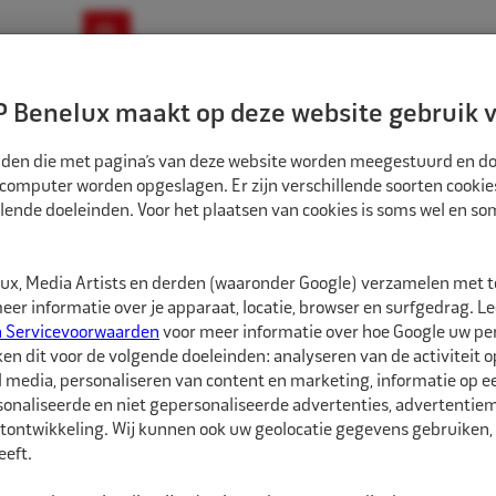
ownloads
Nieuws
Merken
Contact
 Benelux maakt op deze website gebruik v
ndbouw-OTR-EM
Motorfiets
E-Bike
tanden die met pagina’s van deze website worden meegestuurd en d
 computer worden opgeslagen. Er zijn verschillende soorten cookie
lende doeleinden. Voor het plaatsen van cookies is soms wel en s
BANDEN
ECO BINNENBAND 22,5" 500/550/60 TR218A VENTIEL ZAK
1582214
x, Media Artists en derden (waaronder Google) verzamelen met 
Eco Binnenband 22
er informatie over je apparaat, locatie, browser en surfgedrag. L
zak
n Servicevoorwaarden
voor meer informatie over hoe Google uw p
ken dit voor de volgende doeleinden: analyseren van de activiteit o
l media, personaliseren van content en marketing, informatie op 
Eco Binnenbanden zijn 
onaliseerde en niet gepersonaliseerde advertenties, advertentieme
hebben een goede pasvo
tontwikkeling. Wij kunnen ook uw geolocatie gegevens gebruiken, 
soorten ventielen besc
eft.