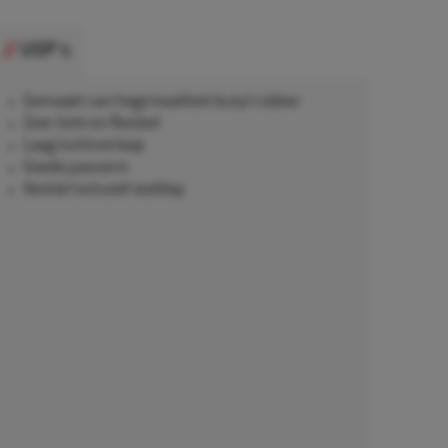
USP's
Gemaakt van hoge kwaliteit butyl rubber
Zeer licht en flexibel
Laag luchtverloop
Goede pasvorm
Ventiel inclusief stofdop