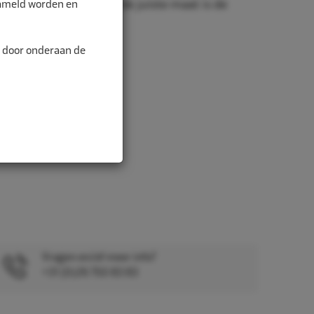
zameld worden en
nd is belangrijk. Met de juiste maat is de
alitei...
n door onderaan de
Vragen en/of meer info?
+31 (0)26 750 83 83