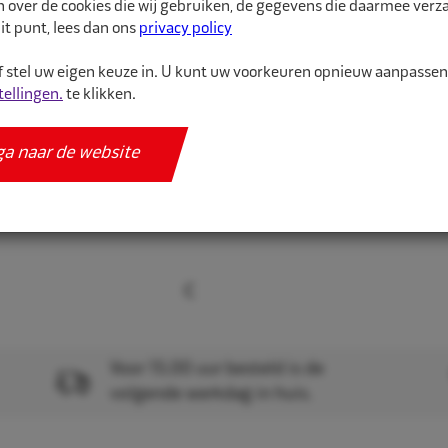
n over de cookies die wij gebruiken, de gegevens die daarmee ver
De juiste maat binnenba
it punt, lees dan ons
privacy policy
binnenband van hoge kw
 stel uw eigen keuze in. U kunt uw voorkeuren opnieuw aanpasse
tellingen.
te klikken.
Meer informatie
Specificaties
ga naar de website
Voor 15.00 uur besteld is de
volgende werkdag in huis.