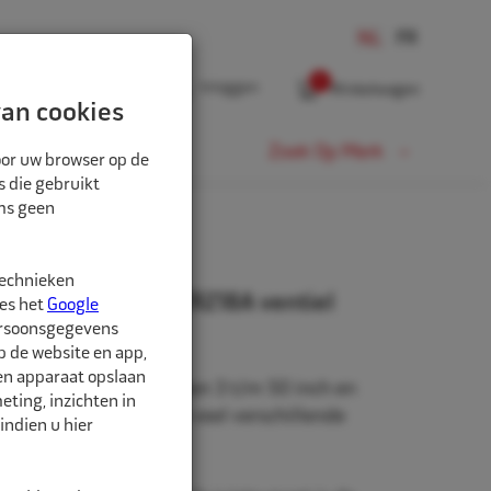
0
Inloggen
Winkelwagen
an cookies
Fiets
Zoek Op Merk
oor uw browser op de
s die gebruikt
oms geen
technieken
,5" 500/550/60 TR218A ventiel
ees het
Google
ersoonsgegevens
p de website en app,
een apparaat opslaan
beschikbaar in de maten 3 t/m 50 inch en
ting, inzichten in
rm. Daarnaast zijn er veel verschillende
indien u hier
hikbaar.