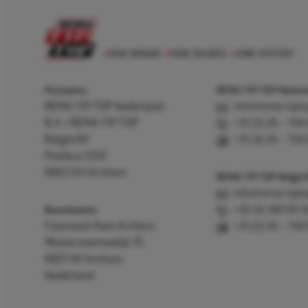
Postadres
REMA TIP TOP Nederla
REMA TIP TOP Nederland
info@rema-tipto
B.V. / REMA TIP TOP
+31 (0) 26 – 750
België BV
+31 (0) 26 – 750
Postbus 5312
6802 EH Arnhem
REMA TIP TOP België
info@rema-tipto
Bezoekadres
+32 (0) 380 83 
Cleantech Park Arnhem
+31 (0) 26 – 750
Westervoortsedijk 73
6827 AV Arnhem
Nederland