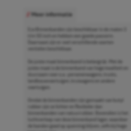
Meer informatie
Eco Binnenbanden zijn beschikbaar in de maten 3
t/m 50 inch en hebben een goede pasvorm.
Daarnaast zijn er veel verschillende soorten
ventielen beschikbaar.
De juiste maat binnenband is belangrijk. Met de
juiste maat is de binnenband van hoge kwaliteit en
duurzaam voor o.a.: personenwagens, trucks,
landbouwvoertuigen, kruiwagens en andere
voertuigen.
Omdat de binnenbanden zijn gemaakt van butyl
rubber zijn ze lichter en flexibeler dan
binnenbanden van natuurrubber. Bovendien is het
luchtverloop van deze binnenband lager, waardoor
de banden goed op spanning blijven, zelfs bij hoge