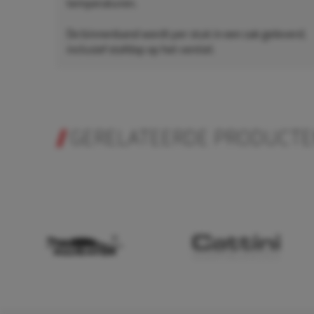
temperaturen.
De binnenband wordt per stuk in een zak geleverd,
inclusief stofdop op het ventiel.
GERELATEERDE PRODUCT