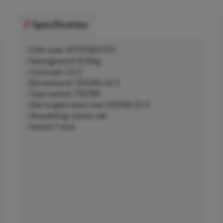
Specificaties
• EAN-code: 8717219527311
• Nettogewicht 8,95kg
• Inchmaat: 22,5"
• Binnenband: 500/60-22.5
• Type ventiel: TR218A
• Ook te gebruiken voor 550/60-22.5
• Verpakking: plastic zak
• Aantal: 1 stuk