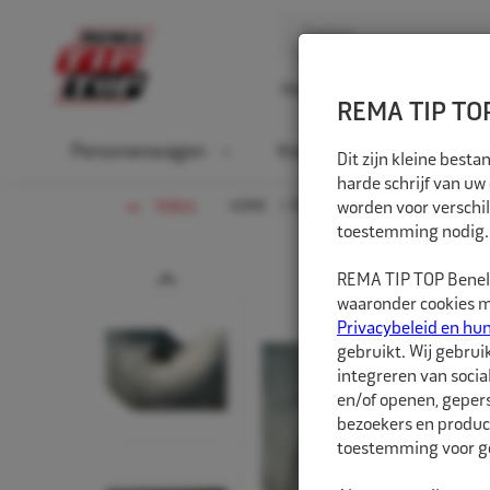
Home
Over ons
D
REMA TIP TOP
Personenwagen
Vrachtwagen
La
Dit zijn kleine bes
harde schrijf van uw
HOME
PERSONENWAGEN
worden voor verschil
BINNEN
TERUG
toestemming nodig.
Prev
REMA TIP TOP Benelu
waaronder cookies me
Privacybeleid en hu
gebruikt. Wij gebrui
integreren van socia
en/of openen, gepers
bezoekers en produc
toestemming voor ge