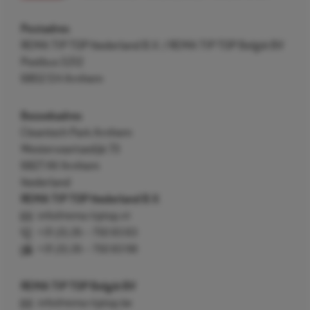
Postadres
REMA TIP TOP Nederland B.V. / REMA TIP TOP België BV
Postbus 5312
6802 EH Arnhem
Bezoekadres
Cleantech Park Arnhem
Westervoortsedijk 73
6827 AV Arnhem
Nederland
REMA TIP TOP Nederland B.V.
info@rema-tiptop.nl
+31 (0) 26 – 750 83 83
+31 (0) 26 – 750 83 98
REMA TIP TOP België BV
info@rema-tiptop.be