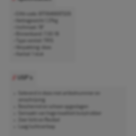
• EAN-code: 8711646697326
• Nettogewicht 1,37kg
• Inchmaat: 18"
• Binnenband: 7.50-18
• Type ventiel: TR15
• Verpakking: doos
• Aantal: 1 stuk
USP's
Geleverd in doos met artikelnummer en
omschrijving
Beschermd en schoon opgeslagen
Gemaakt van hoge kwaliteit butylrubber
Zeer licht en flexibel
Laag luchtverloop