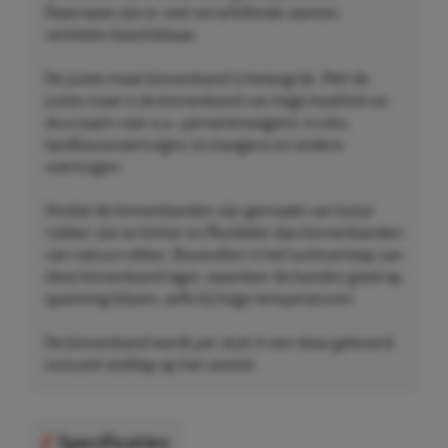
Daarnaast zijn er veel verschillende soorten
ventielen beschikbaar.
De juiste maat binnenband is belangrijk. Met de
juiste maat is de binnenband van hoge kwaliteit en
duurzaam voor o.a.: personenwagens, trucks,
landbouwvoertuigen, kruiwagens en andere
voertuigen.
Omdat de binnenbanden zijn gemaakt van butyl
rubber zijn ze lichter en flexibeler dan binnenbanden
van natuurrubber. Bovendien is het luchtverloop van
deze binnenband lager, waardoor de banden goed op
spanning blijven, zelfs bij hoge temperaturen.
De binnenband wordt per stuk in een doos geleverd,
inclusief stofdop op het ventiel.
Specificaties