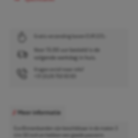
Gratis verzending boven EUR 225,-
Voor 15.00 uur besteld is de
volgende werkdag in huis.
Vragen en/of meer info?
+31 (0)26 750 83 83
Meer informatie
Eco Binnenbanden zijn beschikbaar in de maten 3
t/m 50 inch en hebben een goede pasvorm.