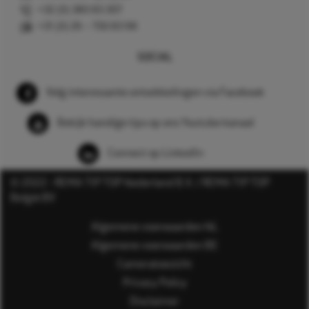
+32 (0) 380 83 307
+31 (0) 26 – 750 83 98
SOCIAL
Volg interessante ontwikkelingen via Facebook
Bekijk handige tips op ons Youtube kanaal
Connect op LinkedIn
© 2022 - REMA TIP TOP Nederland B.V. / REMA TIP TOP
België BV
Algemene voorwaarden NL
Algemene voorwaarden BE
Cameratoezicht
Privacy Policy
Disclaimer