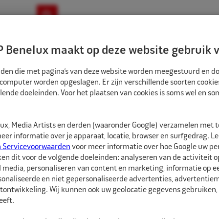
ownloads
Nieuws
Merken
Contact
 Benelux maakt op deze website gebruik v
ndbouw-OTR-EM
Motorfiets
E-Bike
tanden die met pagina’s van deze website worden meegestuurd en d
 computer worden opgeslagen. Er zijn verschillende soorten cookie
lende doeleinden. Voor het plaatsen van cookies is soms wel en s
BANDEN
ECO BINNENBAND 16" 6.00/6.50 TR15 VENTIEL DOOS
1581604
x, Media Artists en derden (waaronder Google) verzamelen met 
Eco Binnenband 16
er informatie over je apparaat, locatie, browser en surfgedrag. L
n Servicevoorwaarden
voor meer informatie over hoe Google uw p
ken dit voor de volgende doeleinden: analyseren van de activiteit o
Eco Binnenbanden zijn 
l media, personaliseren van content en marketing, informatie op 
hebben een goede pasvo
onaliseerde en niet gepersonaliseerde advertenties, advertentieme
soorten ventielen besc
tontwikkeling. Wij kunnen ook uw geolocatie gegevens gebruiken, 
eft.
De juiste maat binnenba