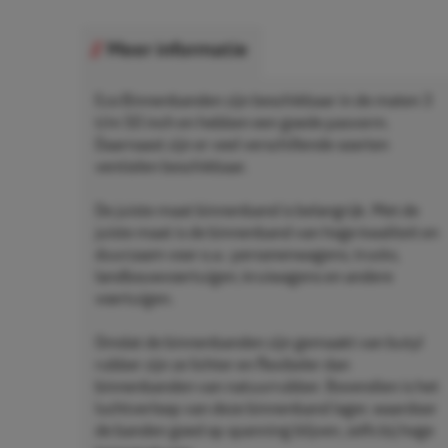
Meer informatie
Eco Binnenbanden zijn beschikbaar in de maten 3
t/m 50 inch en hebben een goede pasvorm.
Daarnaast zijn er veel verschillende soorten
ventielen beschikbaar.
De juiste maat binnenband is belangrijk. Met de
juiste maat is de binnenband van hoge kwaliteit en
duurzaam voor o.a.: personenwagens, trucks,
landbouwvoertuigen, kruiwagens en andere
voertuigen.
Omdat de binnenbanden zijn gemaakt van butyl
rubber zijn ze lichter en flexibeler dan
binnenbanden van natuurrubber. Bovendien is het
luchtverloop van deze binnenband lager, waardoor
de banden goed op spanning blijven, zelfs bij hoge