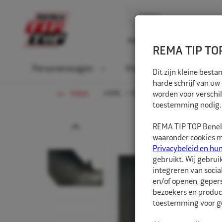
Home
Over ons
D
REMA TIP TOP
Personenwagen
Vrachtwagen
La
Dit zijn kleine bes
harde schrijf van uw
HOME
PERSONENWAGEN
worden voor verschil
BINNEN
TERUG
toestemming nodig.
Prev
REMA TIP TOP Benelu
waaronder cookies me
Privacybeleid en hu
gebruikt. Wij gebrui
integreren van socia
en/of openen, gepers
bezoekers en produc
toestemming voor ge