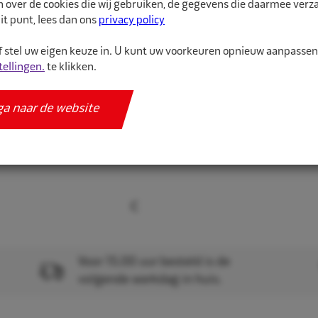
n over de cookies die wij gebruiken, de gegevens die daarmee ver
binnenband van hoge kw
it punt, lees dan ons
privacy policy
 stel uw eigen keuze in. U kunt uw voorkeuren opnieuw aanpasse
Meer informatie
tellingen.
te klikken.
Specificaties
ga naar de website
Voor 15.00 uur besteld is de
volgende werkdag in huis.