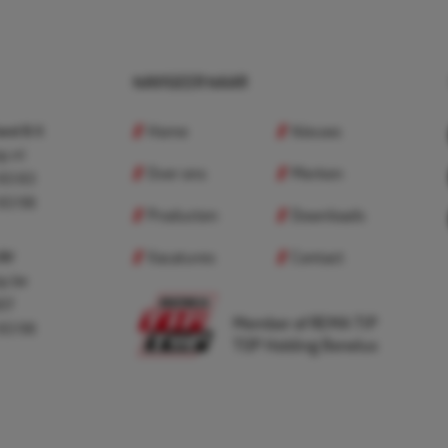
NAVIGEER NAAR
Home
Nieuws
nd B.V.
p.nl
Over ons
Merken
 83 83
 83 98
Producten
Downloads
Vacatures
Contact
 BV
p.be
307
Member of REMA TIP
 83 98
TOP Holding Benelux