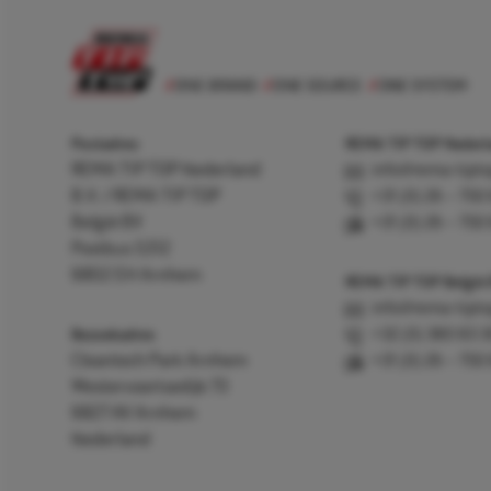
Postadres
REMA TIP TOP Nederla
REMA TIP TOP Nederland
info@rema-tipto
B.V. / REMA TIP TOP
+31 (0) 26 – 750
België BV
+31 (0) 26 – 750
Postbus 5312
6802 EH Arnhem
REMA TIP TOP België
info@rema-tipto
Bezoekadres
+32 (0) 380 83 
Cleantech Park Arnhem
+31 (0) 26 – 750
Westervoortsedijk 73
6827 AV Arnhem
Nederland