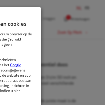
0
Inloggen
Winkelwagen
an cookies
Fiets
Zoek Op Merk
oor uw browser op de
s die gebruikt
oms geen
technieken
" 6.00/6.50 TR15 ventiel doos
ees het
Google
ersoonsgegevens
p de website en app,
beschikbaar in de maten 3 t/m 50 inch en
een apparaat opslaan
rm. Daarnaast zijn er veel verschillende
ting, inzichten in
hikbaar.
indien u hier
nd is belangrijk. Met de juiste maat is de