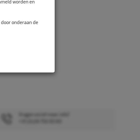
zameld worden en
alitei...
n door onderaan de
Vragen en/of meer info?
+31 (0)26 750 83 83