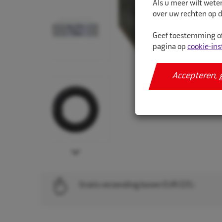
Als u meer wilt wete
over uw rechten op d
Geef toestemming of
pagina op
cookie-ins
Accepteren, 
Next
Gratis verzending boven EUR 225,-