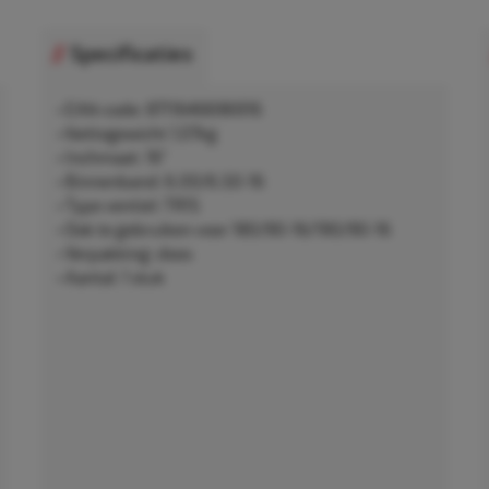
Specificaties
• EAN-code: 8711646696916
• Nettogewicht 1,07kg
• Inchmaat: 16"
• Binnenband: 6.00/6.50-16
• Type ventiel: TR15
• Ook te gebruiken voor 180/90-16/190/90-16
• Verpakking: doos
• Aantal: 1 stuk