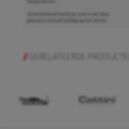
temperaturen.
De binnenband wordt per stuk in een doos
geleverd, inclusief stofdop op het ventiel.
GERELATEERDE PRODUCT