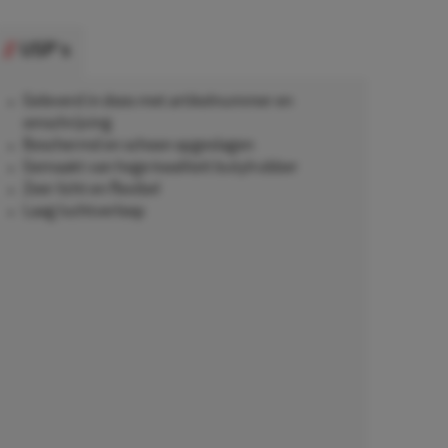
USP's
Geleverd in doos met artikelnummer en
omschrijving
Beschermd en schoon opgeslagen
Gemaakt van hoge kwaliteit butylrubber
Zeer licht en flexibel
Laag luchtverloop