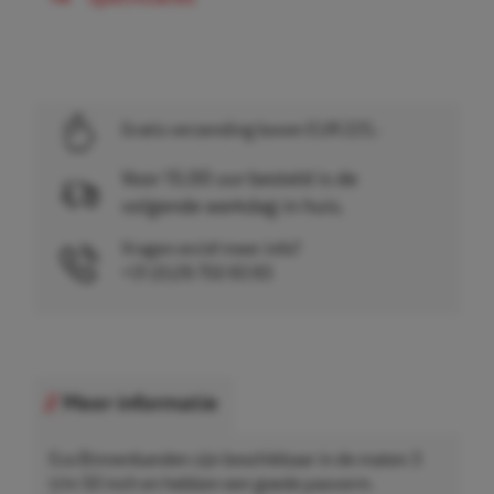
Gratis verzending boven EUR 225,-
Voor 15.00 uur besteld is de
volgende werkdag in huis.
Vragen en/of meer info?
+31 (0)26 750 83 83
Meer informatie
Eco Binnenbanden zijn beschikbaar in de maten 3
t/m 50 inch en hebben een goede pasvorm.