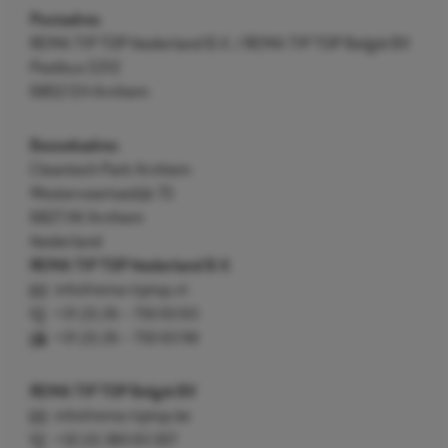
Postadres
REMA TIP TOP Nederland B.V. / REMA TIP TOP België BV
Postbus 5312
6802 EH Arnhem
Bezoekadres
Cleantech Park Arnhem
Westervoortsedijk 73
6827 AV Arnhem
Nederland
REMA TIP TOP Nederland B.V.
info@rema-tiptop.nl
+31 (0) 26 – 750 83 83
+31 (0) 26 – 750 83 98
REMA TIP TOP België BV
info@rema-tiptop.be
+32 (0) 380 83 307