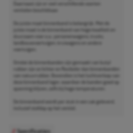
Daarnaast zijn er veel verschillende soorten
ventielen beschikbaar.
De juiste maat binnenband is belangrijk. Met de
juiste maat is de binnenband van hoge kwaliteit en
duurzaam voor o.a.: personenwagens, trucks,
landbouwvoertuigen, kruiwagens en andere
voertuigen.
Omdat de binnenbanden zijn gemaakt van butyl
rubber zijn ze lichter en flexibeler dan binnenbanden
van natuurrubber. Bovendien is het luchtverloop van
deze binnenband lager, waardoor de banden goed op
spanning blijven, zelfs bij hoge temperaturen.
De binnenband wordt per stuk in een zak geleverd,
inclusief stofdop op het ventiel.
Specificaties