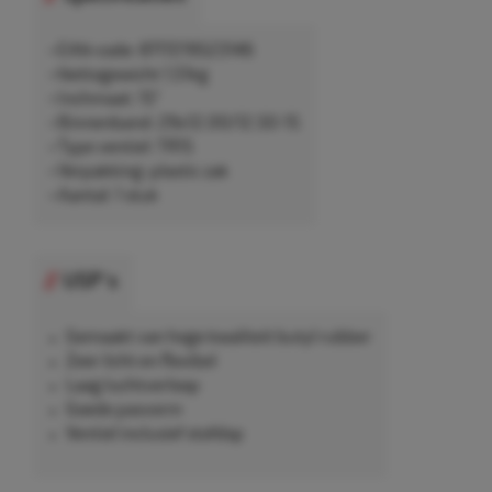
• EAN-code: 8717219523146
• Nettogewicht 1,51kg
• Inchmaat: 15"
• Binnenband: 29x12.00/12.50-15
• Type ventiel: TR15
• Verpakking: plastic zak
• Aantal: 1 stuk
USP's
Gemaakt van hoge kwaliteit butyl rubber
Zeer licht en flexibel
Laag luchtverloop
Goede pasvorm
Ventiel inclusief stofdop