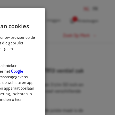
0
Inloggen
Winkelwagen
an cookies
Fiets
Zoek Op Merk
oor uw browser op de
s die gebruikt
oms geen
technieken
" 29x12.00/12.50 TR13 ventiel zak
ees het
Google
ersoonsgegevens
p de website en app,
beschikbaar in de maten 3 t/m 50 inch en
een apparaat opslaan
rm. Daarnaast zijn er veel verschillende
ting, inzichten in
hikbaar.
indien u hier
nd is belangrijk. Met de juiste maat is de