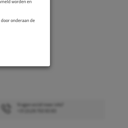
zameld worden en
alitei...
n door onderaan de
Vragen en/of meer info?
+31 (0)26 750 83 83