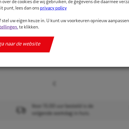
n over de cookies die wij gebruiken, de gegevens die daarmee ver
binnenband van hoge kw
it punt, lees dan ons
privacy policy
 stel uw eigen keuze in. U kunt uw voorkeuren opnieuw aanpasse
Meer informatie
tellingen.
te klikken.
Specificaties
ga naar de website
Voor 15.00 uur besteld is de
volgende werkdag in huis.