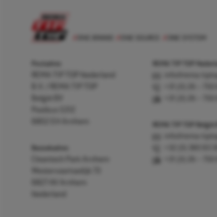
Postadres
REMA TIP TOP Nederla
REMA TIP TOP Nederland
info@rema-tipto
B.V. / REMA TIP TOP
+31 (0) 26 – 750
België BV
+31 (0) 26 – 750
Postbus 5312
6802 EH Arnhem
REMA TIP TOP België
info@rema-tipto
Bezoekadres
+32 (0) 380 83 
Cleantech Park Arnhem
+31 (0) 26 – 750
Westervoortsedijk 73
6827 AV Arnhem
Nederland