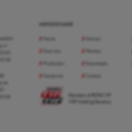
NAVIGEER NAAR
Home
Nieuws
nd B.V.
p.nl
Over ons
Merken
 83 83
 83 98
Producten
Downloads
Vacatures
Contact
 BV
p.be
307
Member of REMA TIP
 83 98
TOP Holding Benelux