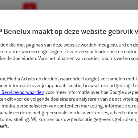
ownloads
Nieuws
Merken
Contact
 Benelux maakt op deze website gebruik v
ndbouw-OTR-EM
Motorfiets
E-Bike
tanden die met pagina’s van deze website worden meegestuurd en d
 computer worden opgeslagen. Er zijn verschillende soorten cookie
lende doeleinden. Voor het plaatsen van cookies is soms wel en s
BANDEN
ECO BINNENBAND 15" 29X12.00/12.50 TR13 VENTIEL ZAK
1581534
x, Media Artists en derden (waaronder Google) verzamelen met 
Eco Binnenband 15
er informatie over je apparaat, locatie, browser en surfgedrag. L
n Servicevoorwaarden
voor meer informatie over hoe Google uw p
ken dit voor de volgende doeleinden: analyseren van de activiteit o
Eco Binnenbanden zijn 
l media, personaliseren van content en marketing, informatie op 
hebben een goede pasvo
onaliseerde en niet gepersonaliseerde advertenties, advertentieme
soorten ventielen besc
tontwikkeling. Wij kunnen ook uw geolocatie gegevens gebruiken, 
eft.
De juiste maat binnenba