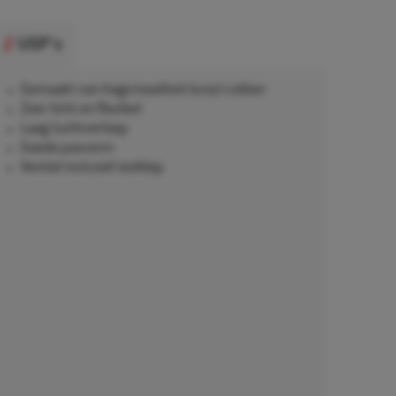
USP's
Gemaakt van hoge kwaliteit butyl rubber
Zeer licht en flexibel
Laag luchtverloop
Goede pasvorm
Ventiel inclusief stofdop