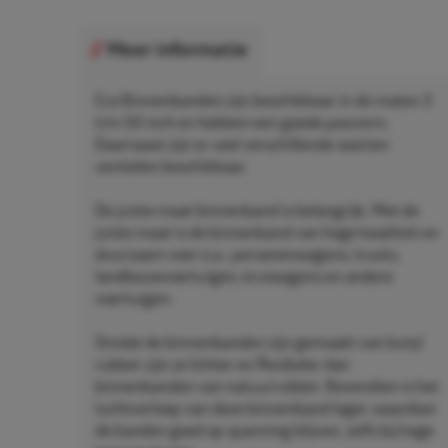
Meer informatie
Eco Binnenbanden zijn beschikbaar in de maten 3
t/m 50 inch en hebben een goede pasvorm.
Daarnaast zijn er veel verschillende soorten
ventielen beschikbaar.
De juiste maat binnenband is belangrijk. Met de
juiste maat is de binnenband van hoge kwaliteit en
duurzaam voor o.a.: personenwagens, trucks,
landbouwvoertuigen, kruiwagens en andere
voertuigen.
Omdat de binnenbanden zijn gemaakt van butyl
rubber zijn ze lichter en flexibeler dan
binnenbanden van natuurrubber. Bovendien is het
luchtverloop van deze binnenband lager, waardoor
de banden goed op spanning blijven, zelfs bij hoge