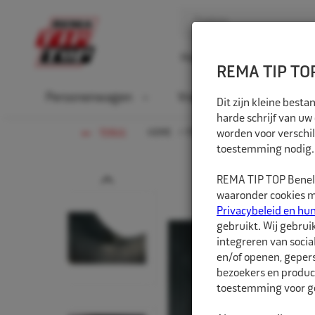
Home
Over ons
D
REMA TIP TOP
Personenwagen
Vrachtwagen
La
Dit zijn kleine bes
harde schrijf van uw
HOME
PERSONENWAGEN
worden voor verschil
BINNEN
TERUG
toestemming nodig.
Prev
REMA TIP TOP Benelu
waaronder cookies me
Privacybeleid en hu
gebruikt. Wij gebrui
integreren van socia
en/of openen, gepers
bezoekers en produc
toestemming voor ge