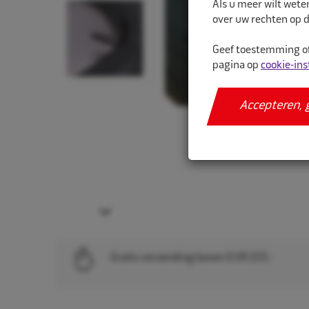
Als u meer wilt wete
over uw rechten op d
Geef toestemming of
pagina op
cookie-ins
Accepteren, 
Next
Gratis verzending boven EUR 225,-