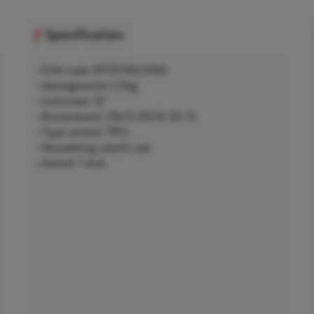
Specificaties
• EAN-code: 8717219523160
• Nettogewicht 1,21kg
• Inchmaat: 15"
• Binnenband: 29x12.00/12.50-15
• Type ventiel: TR13
• Verpakking: plastic zak
• Aantal: 1 stuk