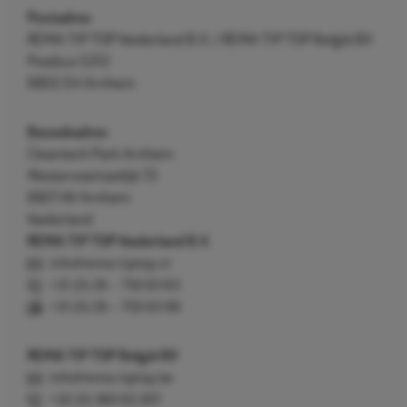
Postadres
REMA TIP TOP Nederland B.V. / REMA TIP TOP België BV
Postbus 5312
6802 EH Arnhem
Bezoekadres
Cleantech Park Arnhem
Westervoortsedijk 73
6827 AV Arnhem
Nederland
REMA TIP TOP Nederland B.V.
info@rema-tiptop.nl
+31 (0) 26 – 750 83 83
+31 (0) 26 – 750 83 98
REMA TIP TOP België BV
info@rema-tiptop.be
+32 (0) 380 83 307