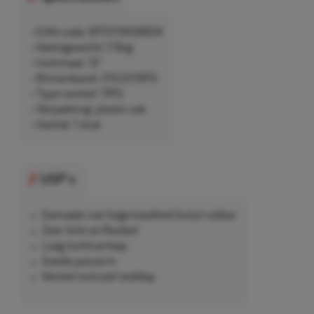
• EAN-code: 8717219108954
• Nettogewicht 1,15kg
• Inchmaat: 15"
• Binnenband: 215/225R15
• Type ventiel: TR15
• Verpakking: plastic zak
• Aantal: 1 stuk
USP's
Gemaakt van hoge kwaliteit butyl rubber
Zeer licht en flexibel
Laag luchtverloop
Goede pasvorm
Ventiel inclusief stofdop