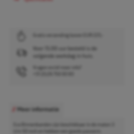
Gratis verzending boven EUR 225,-
Voor 15.00 uur besteld is de
volgende werkdag in huis.
Vragen en/of meer info?
+31 (0)26 750 83 83
Meer informatie
Eco Binnenbanden zijn beschikbaar in de maten 3
t/m 50 inch en hebben een goede pasvorm.