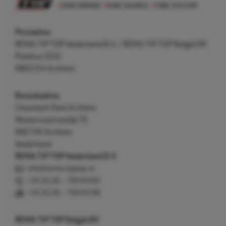
Postadres
REMA TIP TOP Nederland B.V. / REMA TIP TOP België BV
Postbus 5312
6802 EH Arnhem
Bezoekadres
Cleantech Park Arnhem
Westervoortsedijk 73
6827 AV Arnhem
Nederland
REMA TIP TOP Nederland B.V.
info@rema-tiptop.nl
+31 (0) 26 – 750 83 83
+31 (0) 26 – 750 83 98
REMA TIP TOP België BV