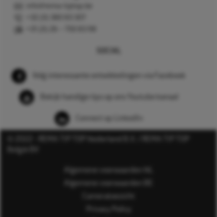
info@rema-tiptop.be
+32 (0) 380 83 307
+31 (0) 26 – 750 83 98
SOCIAL
Volg interessante ontwikkelingen via Facebook
Bekijk handige tips op ons Youtube kanaal
Connect op LinkedIn
© 2022 - REMA TIP TOP Nederland B.V. / REMA TIP TOP
België BV
Algemene voorwaarden NL
Algemene voorwaarden BE
Cameratoezicht
Privacy Policy