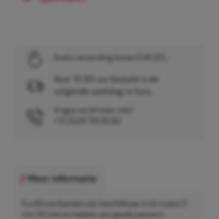
Gratis verzending boven EUR 225,-
Voor 15.00 uur besteld is de
volgende werkdag in huis.
Vragen en/of meer info?
+31 (0)26 750 83 83
Meer informatie
Eco Binnenbanden zijn beschikbaar in de maten 3
t/m 50 inch en hebben een goede pasvorm.