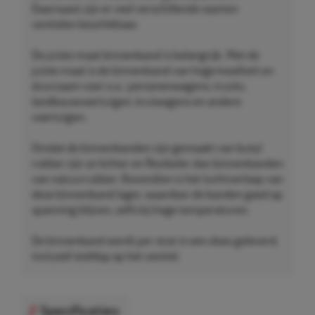
Daarnaast zijn er veel verschillende soorten
ventielen beschikbaar.
De juiste maat binnenband is belangrijk. Met de
juiste maat is de binnenband van hoge kwaliteit en
duurzaam voor o.a.: personenwagens, trucks,
landbouwvoertuigen, kruiwagens en andere
voertuigen.
Omdat de binnenbanden zijn gemaakt van butyl
rubber zijn ze lichter en flexibeler dan binnenbanden
van natuurrubber. Bovendien is het luchtverloop van
deze binnenband lager, waardoor de banden goed op
spanning blijven, zelfs bij hoge temperaturen.
De binnenband wordt per stuk in een doos geleverd,
inclusief stofdop op het ventiel.
Specificaties