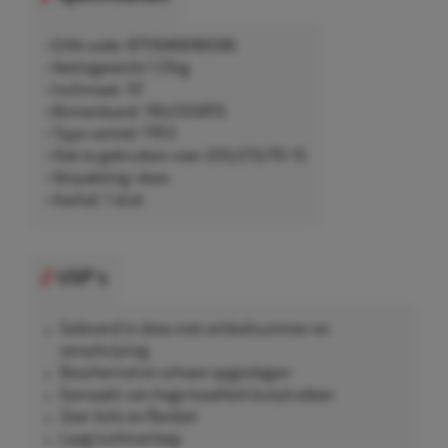
• EAN-code: 8711646696596
• Nettogewicht 1,12kg
• Inchmaat: 15"
• Binnenband: 195/205R15
• Type ventiel: TR13
• Ook te gebruiken voor 205/215/70-15
• Verpakking: doos
• Aantal: 1 stuk
USP's
Geleverd in doos met artikelnummer en
omschrijving
Beschermd en schoon opgeslagen
Gemaakt van hoge kwaliteit butylrubber
Zeer licht en flexibel
Laag luchtverloop