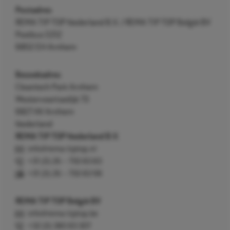
Postadres
REMA TIP TOP Nederland B.V. / REMA TIP TOP België BV
Postbus 5312
6802 EH Arnhem
Bezoekadres
Cleantech Park Arnhem
Westervoortsedijk 73
6827 AV Arnhem
Nederland
REMA TIP TOP Nederland B.V.
info@rema-tiptop.nl
+31 (0) 26 – 750 83 83
+31 (0) 26 – 750 83 98
REMA TIP TOP België BV
info@rema-tiptop.be
+32 (0) 380 83 307