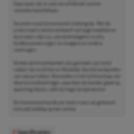
Daarnaast zijn er veel verschillende soorten
ventielen beschikbaar.
De juiste maat binnenband is belangrijk. Met de
juiste maat is de binnenband van hoge kwaliteit en
duurzaam voor o.a.: personenwagens, trucks,
landbouwvoertuigen, kruiwagens en andere
voertuigen.
Omdat de binnenbanden zijn gemaakt van butyl
rubber zijn ze lichter en flexibeler dan binnenbanden
van natuurrubber. Bovendien is het luchtverloop van
deze binnenband lager, waardoor de banden goed op
spanning blijven, zelfs bij hoge temperaturen.
De binnenband wordt per stuk in een zak geleverd,
inclusief stofdop op het ventiel.
Specificaties