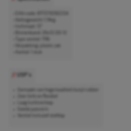
• EAN-code: 8717219392254
• Nettogewicht 1,14kg
• Inchmaat: 12"
• Binnenband: 26x12.00-12
• Type ventiel: TR6
• Verpakking: plastic zak
• Aantal: 1 stuk
USP's
Gemaakt van hoge kwaliteit butyl rubber
Zeer licht en flexibel
Laag luchtverloop
Goede pasvorm
Ventiel inclusief stofdop