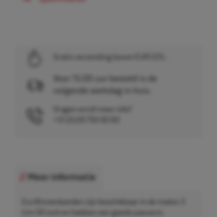
Gratis verzending boven EUR 225,-
Voor 15.00 uur besteld is de
volgende werkdag in huis.
Vragen en/of meer info?
+31 (0)26 750 83 83
Meer informatie
Eco Binnenbanden zijn beschikbaar in de maten 3
t/m 50 inch en hebben een goede pasvorm.