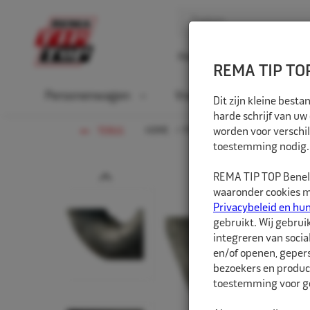
Home
Over ons
D
REMA TIP TOP
Personenwagen
Vrachtwagen
La
Dit zijn kleine bes
harde schrijf van uw
HOME
PERSONENWAGEN
worden voor verschil
BINNEN
TERUG
toestemming nodig.
Prev
REMA TIP TOP Benelu
waaronder cookies me
Privacybeleid en hu
gebruikt. Wij gebrui
integreren van socia
en/of openen, gepers
bezoekers en produc
toestemming voor ge