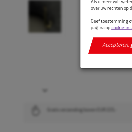
Als u meer wilt wete
over uw rechten op d
Geef toestemming of
pagina op
cookie-ins
Accepteren, 
Next
Gratis verzending boven EUR 225,-