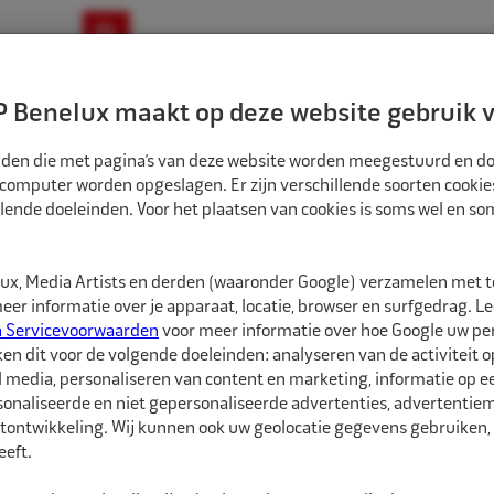
ownloads
Nieuws
Merken
Contact
 Benelux maakt op deze website gebruik v
ndbouw-OTR-EM
Motorfiets
E-Bike
tanden die met pagina’s van deze website worden meegestuurd en d
 computer worden opgeslagen. Er zijn verschillende soorten cookie
lende doeleinden. Voor het plaatsen van cookies is soms wel en s
BANDEN
ECO BINNENBAND 12" 23X10 TR78A VENTIEL ZAK
1581217
x, Media Artists en derden (waaronder Google) verzamelen met 
Eco Binnenband 12
er informatie over je apparaat, locatie, browser en surfgedrag. L
n Servicevoorwaarden
voor meer informatie over hoe Google uw p
ken dit voor de volgende doeleinden: analyseren van de activiteit o
Eco Binnenbanden zijn 
l media, personaliseren van content en marketing, informatie op 
hebben een goede pasvo
onaliseerde en niet gepersonaliseerde advertenties, advertentieme
soorten ventielen besc
tontwikkeling. Wij kunnen ook uw geolocatie gegevens gebruiken, 
eft.
De juiste maat binnenba