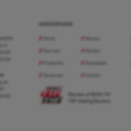
NAVIGEER NAAR
Home
Nieuws
nd B.V.
p.nl
Over ons
Merken
 83 83
 83 98
Producten
Downloads
Vacatures
Contact
 BV
p.be
307
Member of REMA TIP
 83 98
TOP Holding Benelux