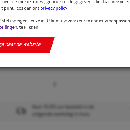
n over de cookies die wij gebruiken, de gegevens die daarmee ver
binnenband van hoge kw
it punt, lees dan ons
privacy policy
 stel uw eigen keuze in. U kunt uw voorkeuren opnieuw aanpasse
Meer informatie
tellingen.
te klikken.
Specificaties
ga naar de website
Voor 15.00 uur besteld is de
volgende werkdag in huis.