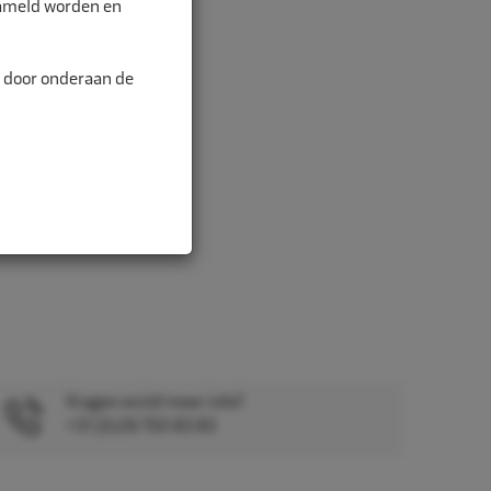
zameld worden en
alitei...
n door onderaan de
Vragen en/of meer info?
+31 (0)26 750 83 83