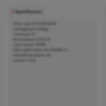
Specificaties
• EAN-code: 8717219514045
• Nettogewicht 0,96kg
• Inchmaat: 12"
• Binnenband: 23x10-12
• Type ventiel: TR78A
• Ook te gebruiken voor 250/60-12
• Verpakking: plastic zak
• Aantal: 1 stuk