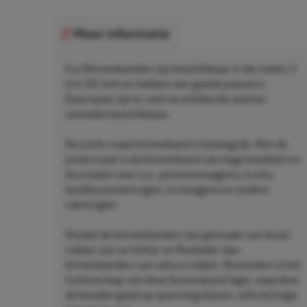
Meer informatie
Eco Binnenbanden zijn beschikbaar in de maten 3
t/m 50 inch en hebben een goede pasvorm.
Daarnaast zijn er veel verschillende soorten
ventielen beschikbaar.
De juiste maat binnenband is belangrijk. Met de
juiste maat is de binnenband van hoge kwaliteit en
duurzaam voor o.a.: personenwagens, trucks,
landbouwvoertuigen, kruiwagens en andere
voertuigen.
Omdat de binnenbanden zijn gemaakt van butyl
rubber zijn ze lichter en flexibeler dan
binnenbanden van natuurrubber. Bovendien is het
luchtverloop van deze binnenband lager, waardoor
de banden goed op spanning blijven, zelfs bij hoge