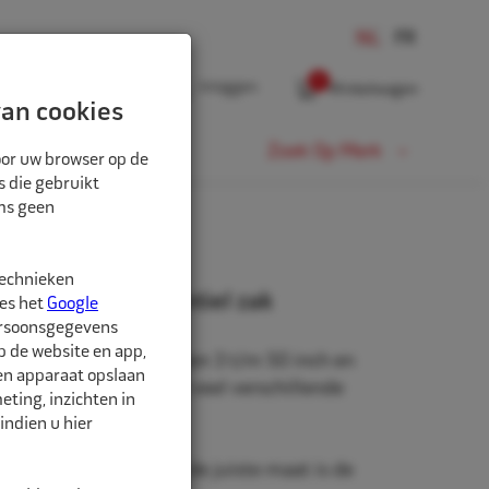
0
Inloggen
Winkelwagen
an cookies
Fiets
Zoek Op Merk
oor uw browser op de
s die gebruikt
oms geen
technieken
" 23x10 TR78A ventiel zak
ees het
Google
ersoonsgegevens
p de website en app,
beschikbaar in de maten 3 t/m 50 inch en
een apparaat opslaan
rm. Daarnaast zijn er veel verschillende
ting, inzichten in
hikbaar.
indien u hier
nd is belangrijk. Met de juiste maat is de