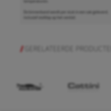
temperaturen.
De binnenband wordt per stuk in een zak geleverd,
inclusief stofdop op het ventiel.
GERELATEERDE PRODUCT