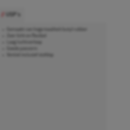
USP's
Gemaakt van hoge kwaliteit butyl rubber
Zeer licht en flexibel
Laag luchtverloop
Goede pasvorm
Ventiel inclusief stofdop