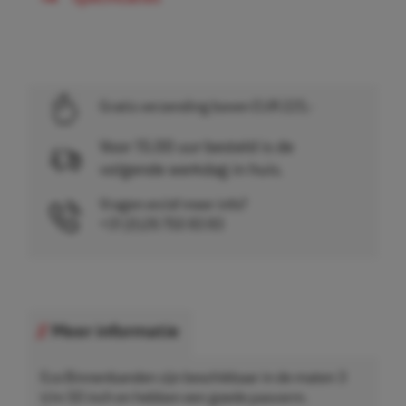
Gratis verzending boven EUR 225,-
Voor 15.00 uur besteld is de
volgende werkdag in huis.
Vragen en/of meer info?
+31 (0)26 750 83 83
Meer informatie
Eco Binnenbanden zijn beschikbaar in de maten 3
t/m 50 inch en hebben een goede pasvorm.