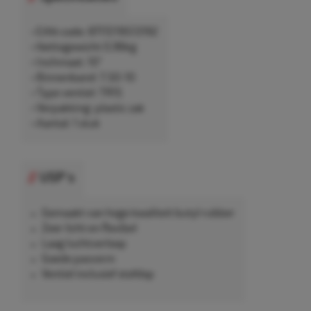
• EAN-code: 8717219513192
• Nettogewicht 0,96kg
• Inchmaat: 10"
• Binnenband: 7.50-10
• Type ventiel: TR15
• Verpakking: plastic zak
• Aantal: 1 stuk
USP's
Gemaakt van hoge kwaliteit butyl rubber
Zeer licht en flexibel
Laag luchtverloop
Goede pasvorm
Ventiel inclusief stofdop