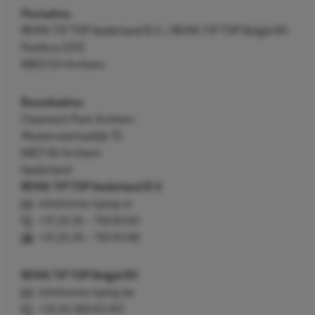
Postadres
REMA TIP TOP Nederland B.V. / REMA TIP TOP België BV
Postbus 5312
6802 EH Arnhem
Bezoekadres
Cleantech Park Arnhem
Westervoortsedijk 73
6827 AV Arnhem
Nederland
REMA TIP TOP Nederland B.V.
info@rema-tiptop.nl
+31 (0) 26 – 750 83 83
+31 (0) 26 – 750 83 98
REMA TIP TOP België BV
info@rema-tiptop.be
+32 (0) 380 83 307