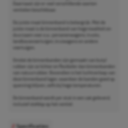
Daarnaast zijn er veel verschillende soorten
ventielen beschikbaar.
De juiste maat binnenband is belangrijk. Met de
juiste maat is de binnenband van hoge kwaliteit en
duurzaam voor o.a.: personenwagens, trucks,
landbouwvoertuigen, kruiwagens en andere
voertuigen.
Omdat de binnenbanden zijn gemaakt van butyl
rubber zijn ze lichter en flexibeler dan binnenbanden
van natuurrubber. Bovendien is het luchtverloop van
deze binnenband lager, waardoor de banden goed op
spanning blijven, zelfs bij hoge temperaturen.
De binnenband wordt per stuk in een zak geleverd,
inclusief stofdop op het ventiel.
Specificaties