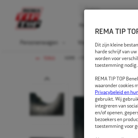
Home
Over ons
D
REMA TIP TOP
Personenwagen
Vrachtwagen
La
Dit zijn kleine bes
harde schrijf van uw
HOME
PERSONENWAGEN
worden voor verschil
BINNEN
TERUG
toestemming nodig.
Prev
REMA TIP TOP Benelu
waaronder cookies me
Privacybeleid en hu
gebruikt. Wij gebrui
integreren van socia
en/of openen, gepers
bezoekers en produc
toestemming voor ge