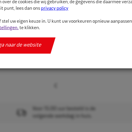
n over de cookies die wij gebruiken, de gegevens die daarmee ver
binnenband van hoge kw
it punt, lees dan ons
privacy policy
 stel uw eigen keuze in. U kunt uw voorkeuren opnieuw aanpasse
Meer informatie
tellingen.
te klikken.
Specificaties
ga naar de website
Voor 15.00 uur besteld is de
volgende werkdag in huis.