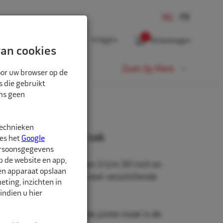
0
Inloggen
Winkelwagen
an cookies
Fiets
Zoek Op Merk
oor uw browser op de
s die gebruikt
oms geen
technieken
" 7.50 JS2 ventiel zak
ees het
Google
ersoonsgegevens
p de website en app,
beschikbaar in de maten 3 t/m 50 inch en
een apparaat opslaan
rm. Daarnaast zijn er veel verschillende
ting, inzichten in
hikbaar.
indien u hier
nd is belangrijk. Met de juiste maat is de