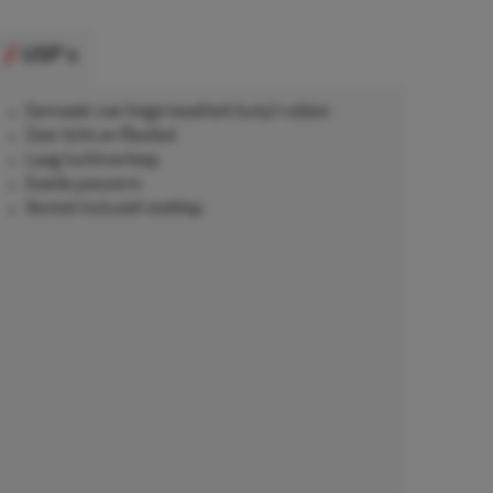
USP's
Gemaakt van hoge kwaliteit butyl rubber
Zeer licht en flexibel
Laag luchtverloop
Goede pasvorm
Ventiel inclusief stofdop