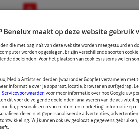
ownloads
Nieuws
Merken
Contact
 Benelux maakt op deze website gebruik v
ndbouw-OTR-EM
Motorfiets
E-Bike
tanden die met pagina’s van deze website worden meegestuurd en d
 computer worden opgeslagen. Er zijn verschillende soorten cookie
lende doeleinden. Voor het plaatsen van cookies is soms wel en s
BANDEN
ECO BINNENBAND 10" 7.50 JS2 VENTIEL ZAK
1581011
x, Media Artists en derden (waaronder Google) verzamelen met 
Eco Binnenband 10
er informatie over je apparaat, locatie, browser en surfgedrag. L
n Servicevoorwaarden
voor meer informatie over hoe Google uw p
ken dit voor de volgende doeleinden: analyseren van de activiteit o
Eco Binnenbanden zijn 
l media, personaliseren van content en marketing, informatie op 
hebben een goede pasvo
onaliseerde en niet gepersonaliseerde advertenties, advertentieme
soorten ventielen besc
tontwikkeling. Wij kunnen ook uw geolocatie gegevens gebruiken, 
eft.
De juiste maat binnenba