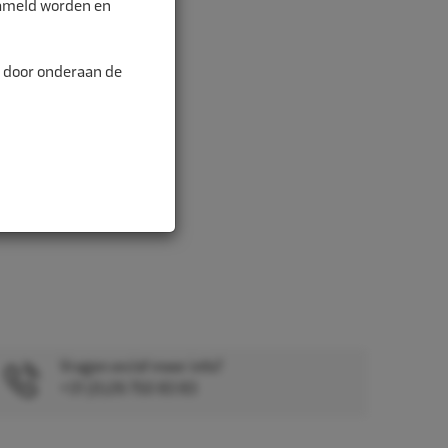
zameld worden en
alitei...
n door onderaan de
Vragen en/of meer info?
+31 (0)26 750 83 83