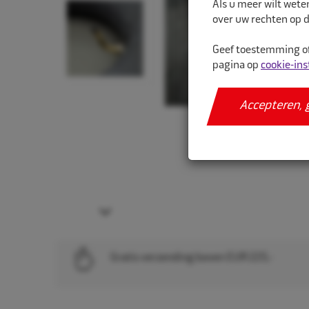
Als u meer wilt wete
over uw rechten op d
Geef toestemming of
pagina op
cookie-ins
Accepteren, 
Next
Gratis verzending boven EUR 225,-