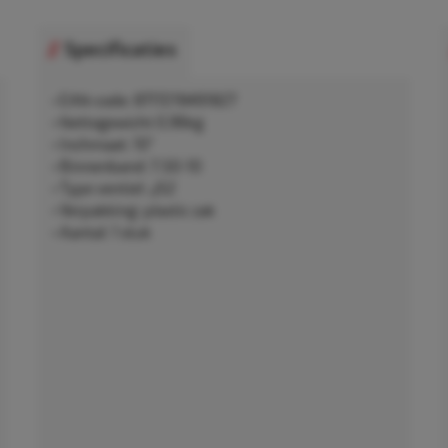
Specificaties
• EAN-code: 8717219491827
• Nettogewicht 0,96kg
• Inchmaat: 10"
• Binnenband: 7.50-10
• Type ventiel: JS2
• Verpakking: plastic zak
• Aantal: 1 stuk