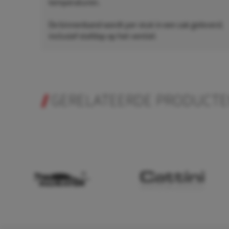
temperaturen.
De binnenband wordt per stuk in een zak geleverd,
inclusief stofdop op het ventiel.
GERELATEERDE PRODUCT