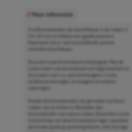
Meer informatie
Eco Binnenbanden zijn beschikbaar in de maten 3
t/m 50 inch en hebben een goede pasvorm.
Daarnaast zijn er veel verschillende soorten
ventielen beschikbaar.
De juiste maat binnenband is belangrijk. Met de
juiste maat is de binnenband van hoge kwaliteit en
duurzaam voor o.a.: personenwagens, trucks,
landbouwvoertuigen, kruiwagens en andere
voertuigen.
Omdat de binnenbanden zijn gemaakt van butyl
rubber zijn ze lichter en flexibeler dan
binnenbanden van natuurrubber. Bovendien is het
luchtverloop van deze binnenband lager, waardoor
de banden goed op spanning blijven, zelfs bij hoge