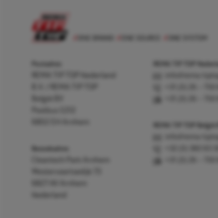
Postadres
REMA TIP TOP Nederla
REMA TIP TOP Nederland
info@rema-tipto
B.V. / REMA TIP TOP
+31 (0) 26 – 750
België BV
+31 (0) 26 – 750
Postbus 5312
6802 EH Arnhem
REMA TIP TOP België
info@rema-tipto
Bezoekadres
+32 (0) 380 83 
Cleantech Park Arnhem
+31 (0) 26 – 750
Westervoortsedijk 73
6827 AV Arnhem
Nederland