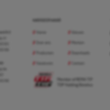
NAVIGEER NAAR
Home
Nieuws
nd B.V.
p.nl
Over ons
Merken
 83 83
 83 98
Producten
Downloads
Vacatures
Contact
 BV
p.be
307
Member of REMA TIP
 83 98
TOP Holding Benelux