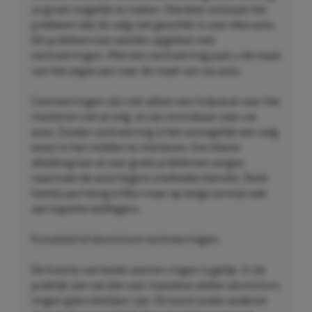
zo groot mogelijk te maken. Hierdoor ontstaat het
probleem dat de velg niet geschikt is voor elke auto.
Dit probleem kan worden opgelost met
centreerringen. Met een centreerring past u de maat
van het asgat aan naar de maat van uw auto.
Centreerringen zijn niet alleen een hulpstuk voor het
monteren van je velg, ze zijn onmisbaar voor uw
auto. Zonder centreerring is het onmogelijk een velg
exact in het midden te monteren. Een kleine
afwijking kan al voor grote problemen zorgen
naarmate de auto hogere snelheden bereikt. Denk
hierbij aan hevig trillen maar op lange termijn ook
aan kapotte wiellagers.
Kunststof of aluminium centreerringen:
De functie van beide soorten ringen is gelijk. In de
praktijk zien we dat voor massieve wielen aluminium
ringen gebruikelijker zijn. Dit komt onder anderen