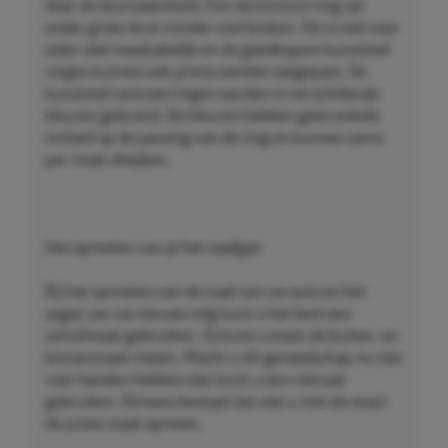
door de duurzaamheid. Een aluminium ring zal
onder grote druk minder snel breken. Dit is niet voor
ieder wiel noodzakelijk en de goedkopere kunststof
ringen kunnen ook prima worden toegepast. De
kunststof centreerringen worden in verschillende
kleuren geleverd. De kleuren hebben geen enkele
invloed op de passing van de ring en kunnen soms
per maat afwijken.
Het opmeten van je het naafgat:
Bij het opmeten van de naaf van uw auto en het
asgat van uw nieuwe velg kunt u het best een
schuifmaat gebruiken. Zo kunt u exact de buiten- en
binnenmaat meten. Mocht u dit gereedschap nu niet
voor handen hebben dan kunt u een rolmaat
gebruiken. De kans bestaat dan dat u niet de exact
de juiste maat opmeet.