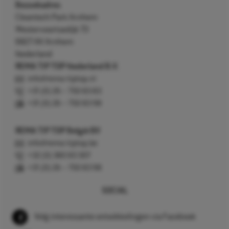
Bezoekadres
Cleantech Park Arnhem
Westervoortsedijk 73
6827 AV Arnhem
Nederland
REMA TIP TOP Nederland B.V.
info@rema-tiptop.nl
+31 (0) 26 – 750 83 83
+31 (0) 26 – 750 83 98
REMA TIP TOP België BV
info@rema-tiptop.be
+32 (0) 380 83 307
+31 (0) 26 – 750 83 98
SOCIAL
Volg interessante ontwikkelingen via Facebook