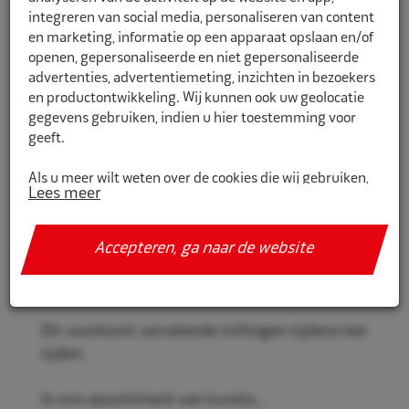
integreren van social media, personaliseren van content
en marketing, informatie op een apparaat opslaan en/of
openen, gepersonaliseerde en niet gepersonaliseerde
CR760642R
advertenties, advertentiemeting, inzichten in bezoekers
en productontwikkeling. Wij kunnen ook uw geolocatie
Eco Naaf centreerringen 76,0mm-
gegevens gebruiken, indien u hier toestemming voor
64,2mm 4st met rand
geeft.
Rema Tip Top centreerringen voor een stevige
Als u meer wilt weten over de cookies die wij gebruiken,
Lees meer
en veilige velgmontage.
de gegevens die daarmee verzameld worden en over uw
rechten op dit punt, lees dan ons
privacy policy
Door het gebruik van deze ringen past uw velg
Accepteren, ga naar de website
Geef toestemming of stel uw eigen keuze in. U kunt uw
perfect om de naaf zonder onbalans te
voorkeuren opnieuw aanpassen door onderaan de
veroorzaken.
pagina op
cookie-instellingen.
te klikken.
Dit voorkomt vervelende trillingen tijdens het
rijden.
In ons assortiment van kunsts...