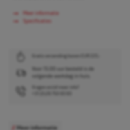
Meer informatie
Specificaties
Gratis verzending boven EUR 225,-
Voor 15.00 uur besteld is de
volgende werkdag in huis.
Vragen en/of meer info?
+31 (0)26 750 83 83
Meer informatie