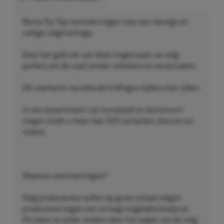
Rema Tip Top centreerringen voor een stevige en
veilige velgmontage.
Door het gebruik van deze ringen past uw velg
perfect om de naaf zonder onbalans te veroorzaken.
Dit voorkomt vervelende trillingen tijdens het rijden.
In ons assortiment van kunststof en aluminium
ringen vindt u meer dan 320 varianten, kleuren en
maten
Waarom centreerringen?
Velg producenten willen op grote schaal velgen
produceren tegen een zo laag mogelijke kostprijs.
Dit doen ze onder andere door het asgat van de velg