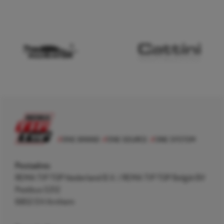
Postadres
REMA TIP TOP Nederland B.V. / REMA TIP TOP België BV
Postbus 5312
6802 EH Arnhem