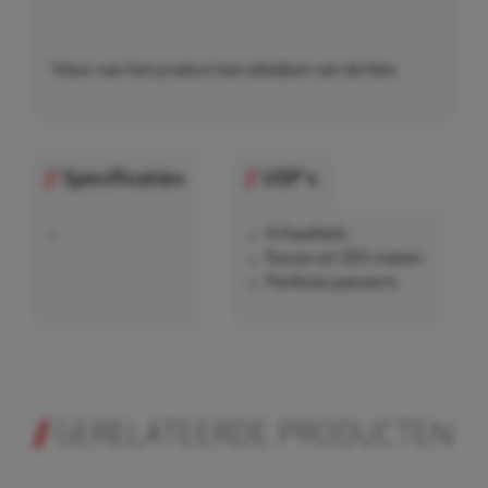
*kleur van het product kan afwijken van de foto
Specificaties
USP's
•
A Kwaliteit.
Keuze uit 320 maten.
Perfecte pasvorm.
GERELATEERDE PRODUCTEN