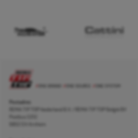
Postadres
REMA TIP TOP Nederland B.V. / REMA TIP TOP België BV
Postbus 5312
6802 EH Arnhem