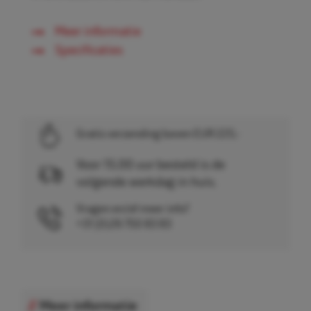
Meer informatie
Specificaties
Gratis verzending boven EUR 225,-
Voor 15.00 uur besteld is de
volgende werkdag in huis.
Vragen en/of meer info?
+31 (0)26 750 83 83
Meer informatie