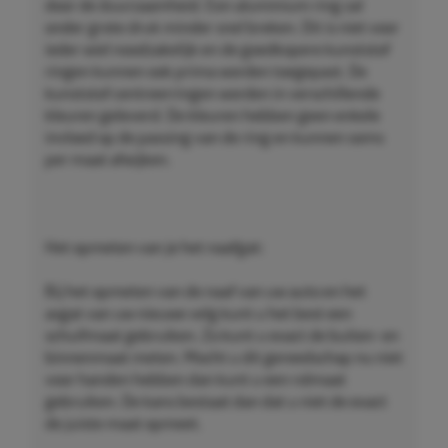
door de duurzaamheid. Een aluminium ring zal
onder grote druk minder snel breken. Dit is niet voor
ieder wiel noodzakelijk en de goedkopere kunststof
ringen kunnen ook prima worden toegepast. De
kunststof centreerringen worden in verschillende
kleuren geleverd. De kleuren hebben geen enkele
invloed op de passing van de ring en kunnen soms
per maat afwijken.
Het opmeten van je het naafgat:
Bij het opmeten van de naaf van uw auto en het
asgat van uw nieuwe velg kunt u het best een
schuifmaat gebruiken. Zo kunt u exact de buiten- en
binnenmaat meten. Mocht u dit gereedschap nu niet
voor handen hebben dan kunt u een rolmaat
gebruiken. De kans bestaat dan dat u niet de exact
de juiste maat opmeet.