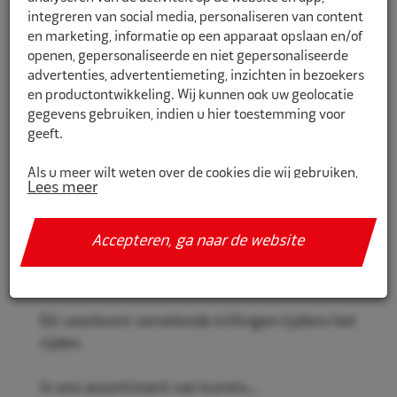
integreren van social media, personaliseren van content
en marketing, informatie op een apparaat opslaan en/of
openen, gepersonaliseerde en niet gepersonaliseerde
CR760571R
advertenties, advertentiemeting, inzichten in bezoekers
en productontwikkeling. Wij kunnen ook uw geolocatie
Eco Naaf centreerringen 76,0mm-
gegevens gebruiken, indien u hier toestemming voor
57,1mm 4st met rand
geeft.
Rema Tip Top centreerringen voor een stevige
Als u meer wilt weten over de cookies die wij gebruiken,
Lees meer
en veilige velgmontage.
de gegevens die daarmee verzameld worden en over uw
rechten op dit punt, lees dan ons
privacy policy
Door het gebruik van deze ringen past uw velg
Accepteren, ga naar de website
Geef toestemming of stel uw eigen keuze in. U kunt uw
perfect om de naaf zonder onbalans te
voorkeuren opnieuw aanpassen door onderaan de
veroorzaken.
pagina op
cookie-instellingen.
te klikken.
Dit voorkomt vervelende trillingen tijdens het
rijden.
In ons assortiment van kunsts...