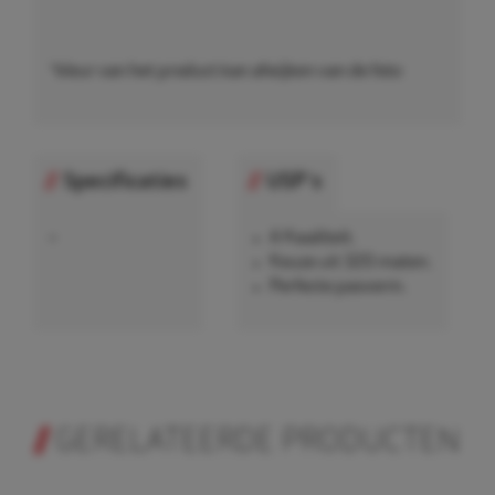
*kleur van het product kan afwijken van de foto
Specificaties
USP's
•
A Kwaliteit.
Keuze uit 320 maten.
Perfecte pasvorm.
GERELATEERDE PRODUCTEN