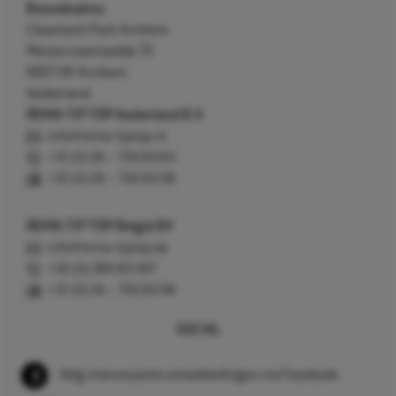
Bezoekadres
Cleantech Park Arnhem
Westervoortsedijk 73
6827 AV Arnhem
Nederland
REMA TIP TOP Nederland B.V.
info@rema-tiptop.nl
+31 (0) 26 – 750 83 83
+31 (0) 26 – 750 83 98
REMA TIP TOP België BV
info@rema-tiptop.be
+32 (0) 380 83 307
+31 (0) 26 – 750 83 98
SOCIAL
Volg interessante ontwikkelingen via Facebook