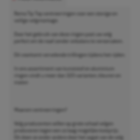
Rema Tip Top centreerringen voor een stevige en
veilige velgmontage.
Door het gebruik van deze ringen past uw velg
perfect om de naaf zonder onbalans te veroorzaken.
Dit voorkomt vervelende trillingen tijdens het rijden.
In ons assortiment van kunststof en aluminium
ringen vindt u meer dan 320 varianten, kleuren en
maten
Waarom centreerringen?
Velg producenten willen op grote schaal velgen
produceren tegen een zo laag mogelijke kostprijs.
Dit doen ze onder andere door het asgat van de velg