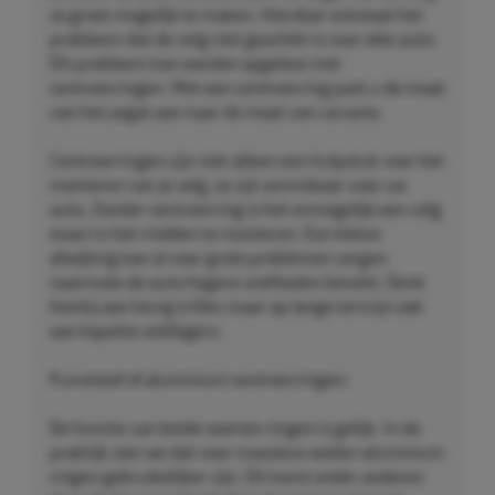
zo groot mogelijk te maken. Hierdoor ontstaat het
probleem dat de velg niet geschikt is voor elke auto.
Dit probleem kan worden opgelost met
centreerringen. Met een centreerring past u de maat
van het asgat aan naar de maat van uw auto.
Centreerringen zijn niet alleen een hulpstuk voor het
monteren van je velg, ze zijn onmisbaar voor uw
auto. Zonder centreerring is het onmogelijk een velg
exact in het midden te monteren. Een kleine
afwijking kan al voor grote problemen zorgen
naarmate de auto hogere snelheden bereikt. Denk
hierbij aan hevig trillen maar op lange termijn ook
aan kapotte wiellagers.
Kunststof of aluminium centreerringen:
De functie van beide soorten ringen is gelijk. In de
praktijk zien we dat voor massieve wielen aluminium
ringen gebruikelijker zijn. Dit komt onder anderen