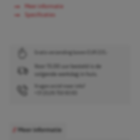
Meer informatie
Specificaties
Gratis verzending boven EUR 225,-
Voor 15.00 uur besteld is de
volgende werkdag in huis.
Vragen en/of meer info?
+31 (0)26 750 83 83
Meer informatie