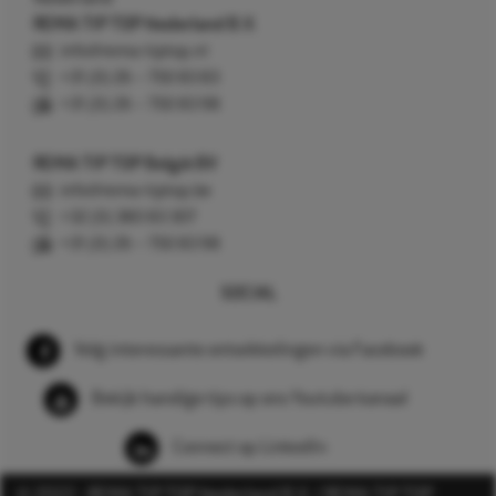
REMA TIP TOP Nederland B.V.
info@rema-tiptop.nl
+31 (0) 26 – 750 83 83
+31 (0) 26 – 750 83 98
REMA TIP TOP België BV
info@rema-tiptop.be
+32 (0) 380 83 307
+31 (0) 26 – 750 83 98
SOCIAL
Volg interessante ontwikkelingen via Facebook
Bekijk handige tips op ons Youtube kanaal
Connect op LinkedIn