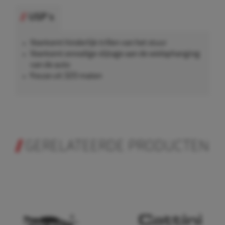
USP's
Voorkomt hinderlijk trillen van het stuur
Voorkomt onnodige slijtage aan de wielophanging
van de auto
Keuze uit 320 maten
GERELATEERDE PRODUCTEN