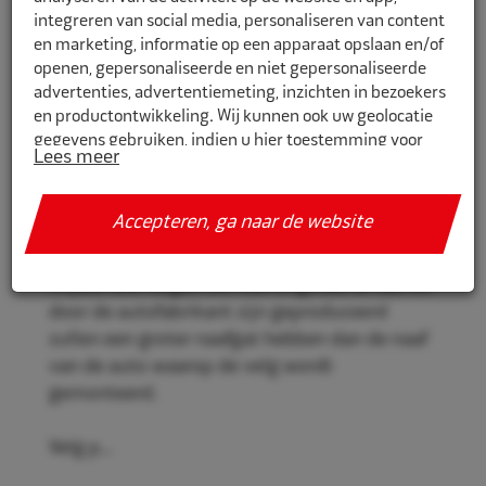
integreren van social media, personaliseren van content
en marketing, informatie op een apparaat opslaan en/of
openen, gepersonaliseerde en niet gepersonaliseerde
CR750711
advertenties, advertentiemeting, inzichten in bezoekers
en productontwikkeling. Wij kunnen ook uw geolocatie
Eco Naaf centreerringen 75,0mm-
gegevens gebruiken, indien u hier toestemming voor
71,1mm 4st
Lees meer
geeft.
Eco Naaf centreerringen, voor een stevige en
Als u meer wilt weten over de cookies die wij gebruiken,
Accepteren, ga naar de website
veilige velgmontage.
de gegevens die daarmee verzameld worden en over uw
rechten op dit punt, lees dan ons
privacy policy
Vrijwel alle velgen die niet origineel af-fabriek
Geef toestemming of stel uw eigen keuze in. U kunt uw
door de autofabrikant zijn geproduceerd
voorkeuren opnieuw aanpassen door onderaan de
zullen een groter naafgat hebben dan de naaf
pagina op
cookie-instellingen.
te klikken.
van de auto waarop de velg wordt
gemonteerd.
Velg p...