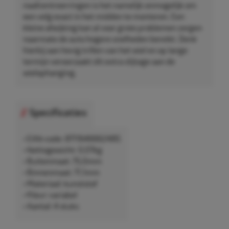
naafcentreerringen is het namelijk onmogelijk om
een velg exact in het midden te monteren. Een
kleine afwijking kan al voor grote problemen zorgen
naarmate de auto hogere snelheden bereikt. Denk
hierbij aan hevig trillen van het wiel en op lange
termijn veroorzaakt dit extra slijtage aan de
wielophanging.
Specificaties
• EAN-code: 8711646662485
• Nettogewicht: 0,07kg
• Buitenmaat: 75,0mm
• Binnenmaat: 71,1mm
• Materiaal: kunststof
• Kleur: variabel
• Aantal: 4 stuks