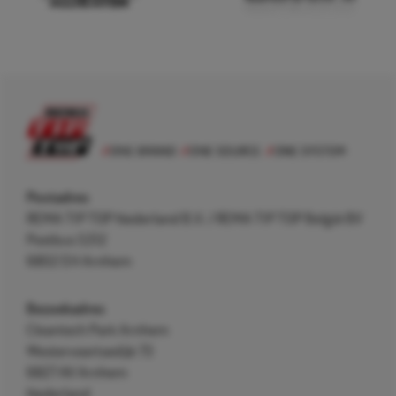
Postadres
REMA TIP TOP Nederland B.V. / REMA TIP TOP België BV
Postbus 5312
6802 EH Arnhem
Bezoekadres
Cleantech Park Arnhem
Westervoortsedijk 73
6827 AV Arnhem
Nederland