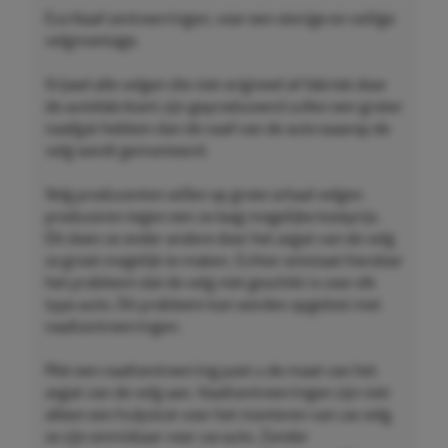
Eco Naaf centreerringen, voor een stevige en veilige
velgmontage.
Vrijwel alle velgen die niet origineel af-fabriek door
de autofabrikant zijn geproduceerd zullen een groter
naafgat hebben dan de naaf van de auto waarop de
velg wordt gemonteerd.
Velg producenten willen op grote schaal velgen
produceren tegen een zo laag mogelijke kostprijs.
Dit doen ze onder andere door het asgat van de velg
zo groot mogelijk te maken. Echter ontstaat hierdoor
het probleem dat de velg niet geschikt is voor elk
type auto. Dit probleem kan worden opgelost met
naafcentreerringen.
Met een naafcentreerring past u de maat van het
asgat van de velg aan. Naafcentreerringen zijn niet
alleen een hulpstuk voor het monteren van uw velg,
ze zijn onmisbaar voor uw auto. Zonder