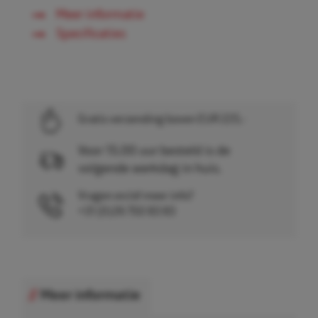
Meer informatie
Specificaties
Gratis verzending boven EUR 225,-
Voor 15.00 uur besteld is de
volgende werkdag in huis.
Vragen en/of meer info?
+31 (0)26 750 83 83
Meer informatie