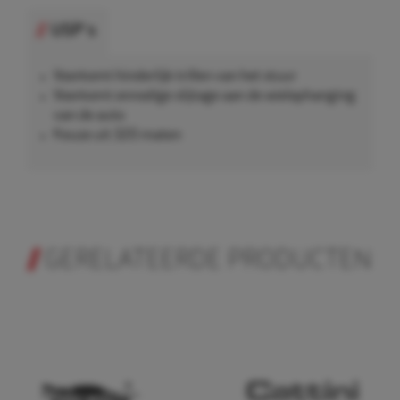
USP's
Voorkomt hinderlijk trillen van het stuur
Voorkomt onnodige slijtage aan de wielophanging
van de auto
Keuze uit 320 maten
GERELATEERDE PRODUCTEN