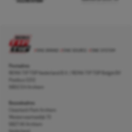
Postadres
REMA TIP TOP Nederland B.V. / REMA TIP TOP België BV
Postbus 5312
6802 EH Arnhem
Bezoekadres
Cleantech Park Arnhem
Westervoortsedijk 73
6827 AV Arnhem
Nederland