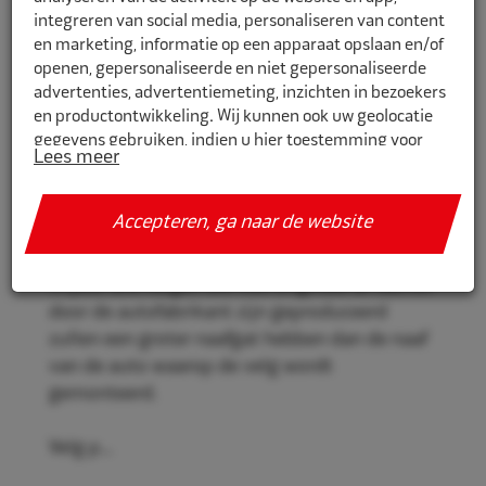
integreren van social media, personaliseren van content
en marketing, informatie op een apparaat opslaan en/of
openen, gepersonaliseerde en niet gepersonaliseerde
CR750634
advertenties, advertentiemeting, inzichten in bezoekers
en productontwikkeling. Wij kunnen ook uw geolocatie
Eco Naaf centreerringen 75,0mm-
gegevens gebruiken, indien u hier toestemming voor
63,4mm 4st
Lees meer
geeft.
Eco Naaf centreerringen, voor een stevige en
Als u meer wilt weten over de cookies die wij gebruiken,
Accepteren, ga naar de website
veilige velgmontage.
de gegevens die daarmee verzameld worden en over uw
rechten op dit punt, lees dan ons
privacy policy
Vrijwel alle velgen die niet origineel af-fabriek
Geef toestemming of stel uw eigen keuze in. U kunt uw
door de autofabrikant zijn geproduceerd
voorkeuren opnieuw aanpassen door onderaan de
zullen een groter naafgat hebben dan de naaf
pagina op
cookie-instellingen.
te klikken.
van de auto waarop de velg wordt
gemonteerd.
Velg p...