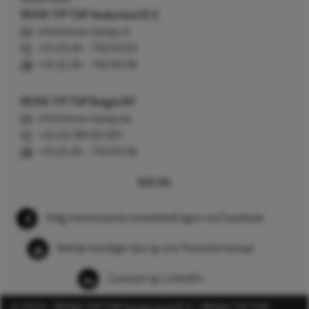
REMA TIP TOP Nederland B.V.
info@rema-tiptop.nl
+31 (0) 26 – 750 83 83
+31 (0) 26 – 750 83 98
REMA TIP TOP België BV
info@rema-tiptop.be
+32 (0) 380 83 307
+31 (0) 26 – 750 83 98
SOCIAL
Volg interessante ontwikkelingen via Facebook
Bekijk handige tips op ons Youtube kanaal
Connect op LinkedIn