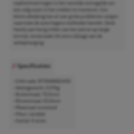
naafcentreerringen is het namelijk onmogelijk om
een velg exact in het midden te monteren. Een
kleine afwijking kan al voor grote problemen zorgen
naarmate de auto hogere snelheden bereikt. Denk
hierbij aan hevig trillen van het wiel en op lange
termijn veroorzaakt dit extra slijtage aan de
wielophanging.
Specificaties
• EAN-code: 8711646662430
• Nettogewicht: 0,07kg
• Buitenmaat: 75,0mm
• Binnenmaat: 63,4mm
• Materiaal: kunststof
• Kleur: variabel
• Aantal: 4 stuks