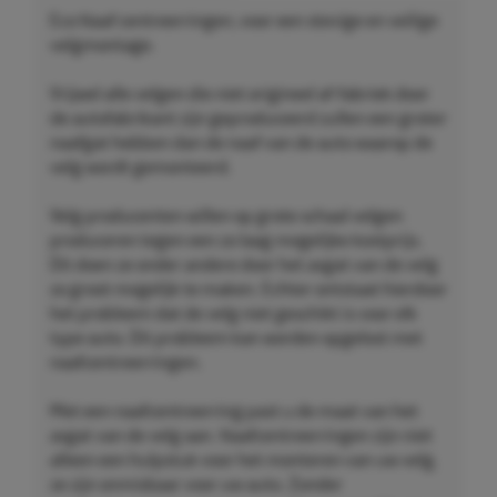
Eco Naaf centreerringen, voor een stevige en veilige
velgmontage.
Vrijwel alle velgen die niet origineel af-fabriek door
de autofabrikant zijn geproduceerd zullen een groter
naafgat hebben dan de naaf van de auto waarop de
velg wordt gemonteerd.
Velg producenten willen op grote schaal velgen
produceren tegen een zo laag mogelijke kostprijs.
Dit doen ze onder andere door het asgat van de velg
zo groot mogelijk te maken. Echter ontstaat hierdoor
het probleem dat de velg niet geschikt is voor elk
type auto. Dit probleem kan worden opgelost met
naafcentreerringen.
Met een naafcentreerring past u de maat van het
asgat van de velg aan. Naafcentreerringen zijn niet
alleen een hulpstuk voor het monteren van uw velg,
ze zijn onmisbaar voor uw auto. Zonder