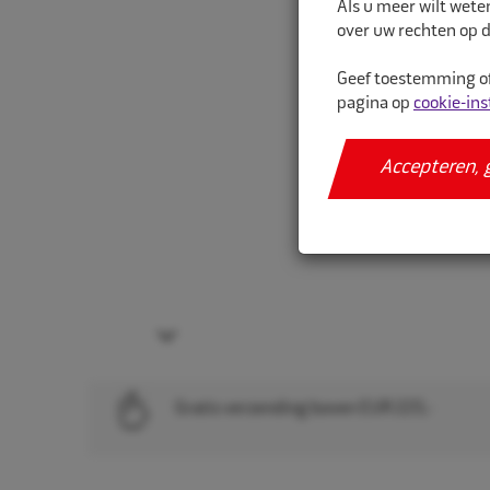
Als u meer wilt wete
over uw rechten op d
Geef toestemming of
pagina op
cookie-ins
Accepteren, 
Next
Gratis verzending boven EUR 225,-