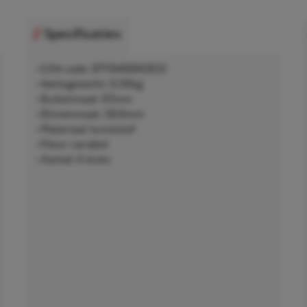
Specificaties
• EAN-code: 8711646660832
• Nettogewicht: 0,06kg
• Buitenmaat: 67mm
• Binnenmaat: 58,6mm
• Materiaal: kunststof
• Kleur: variabel
• Aantal: 4 stuks