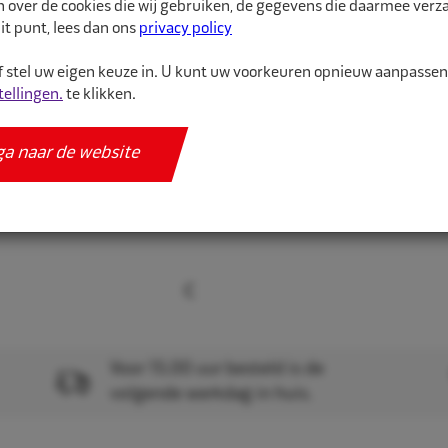
n over de cookies die wij gebruiken, de gegevens die daarmee ver
it punt, lees dan ons
privacy policy
Velg p...
 stel uw eigen keuze in. U kunt uw voorkeuren opnieuw aanpasse
tellingen.
te klikken.
Meer informatie
Specificaties
ga naar de website
Voor 15.00 uur besteld is de
volgende werkdag in huis.