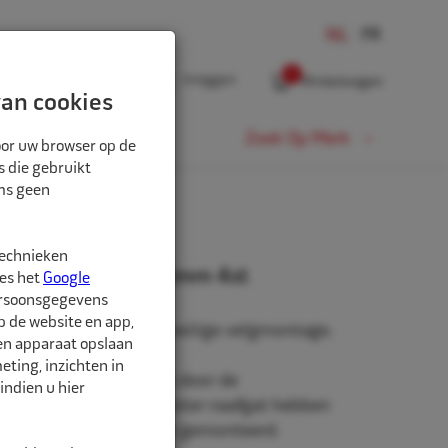
0
Inloggen
Winkelwagen
an cookies
Fiets
Zoek Op Merk
oor uw browser op de
s die gebruikt
oms geen
technieken
rringen 67mm-58,6mm 4st
ees het
Google
ersoonsgegevens
p de website en app,
n, voor een stevige en veilige velgmontage.
een apparaat opslaan
ting, inzichten in
niet origineel af-fabriek door de
indien u hier
roduceerd zullen een groter naafgat hebben
to waarop de velg wordt gemonteerd.