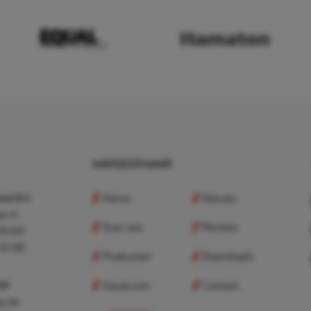
NAVIGEER NAAR
Home
Nieuws
nd B.V.
p.nl
Over ons
Merken
 83 83
 83 98
Producten
Downloads
Vacatures
Contact
 BV
p.be