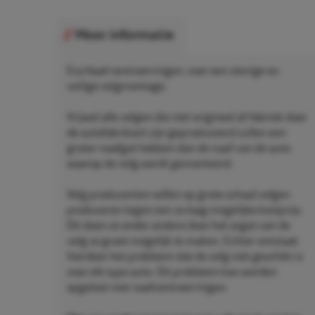
Meer informatie
Eco Naaf centreerringen, voor een stevige en
veilige velgmontage.
Vrijwel alle velgen die niet origineel af-fabriek door
de autofabrikant zijn geproduceerd zullen een
groter naafgat hebben dan de naaf van de auto
waarop de velg wordt gemonteerd.
Velg producenten willen op grote schaal velgen
produceren tegen een zo laag mogelijke kostprijs.
Dit doen ze onder andere door het asgat van de
velg zo groot mogelijk te maken. Echter ontstaat
hierdoor het probleem dat de velg niet geschikt is
voor elk type auto. Dit probleem kan worden
opgelost met naafcentreerringen.