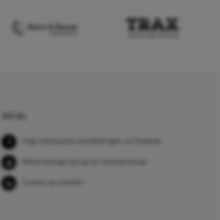
SOCIAL
Volg interessante ontwikkelingen via Facebook
Bekijk handige tips op ons Youtube kanaal
Connect op LinkedIn