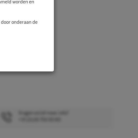
zameld worden en
n door onderaan de
Vragen en/of meer info?
+31 (0)26 750 83 83