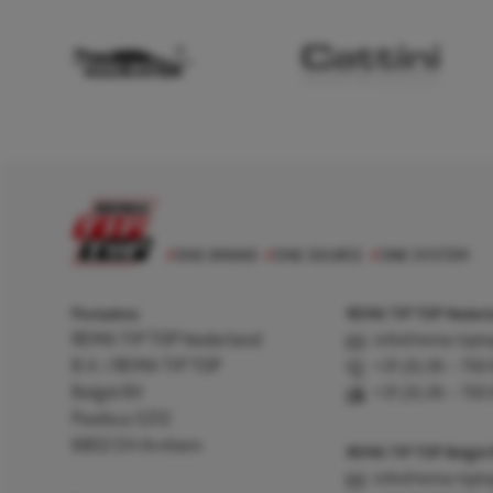
Postadres
REMA TIP TOP Nederla
REMA TIP TOP Nederland
info@rema-tipto
B.V. / REMA TIP TOP
+31 (0) 26 – 750
België BV
+31 (0) 26 – 750
Postbus 5312
6802 EH Arnhem
REMA TIP TOP België
info@rema-tipto