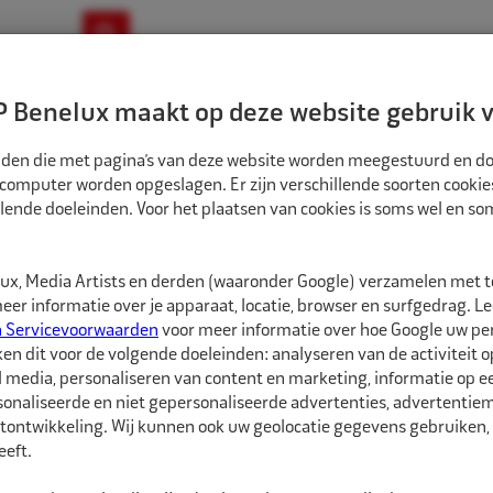
ownloads
Nieuws
Merken
Contact
 Benelux maakt op deze website gebruik v
ndbouw-OTR-EM
Motorfiets
E-Bike
tanden die met pagina’s van deze website worden meegestuurd en d
 computer worden opgeslagen. Er zijn verschillende soorten cookie
lende doeleinden. Voor het plaatsen van cookies is soms wel en s
TREERRINGEN
ECO NAAF CENTREERRINGEN 67MM-58,6MM 4ST
CR670586
x, Media Artists en derden (waaronder Google) verzamelen met 
Eco Naaf centree
er informatie over je apparaat, locatie, browser en surfgedrag. L
n Servicevoorwaarden
voor meer informatie over hoe Google uw p
ken dit voor de volgende doeleinden: analyseren van de activiteit o
Eco Naaf centreerringe
l media, personaliseren van content en marketing, informatie op 
onaliseerde en niet gepersonaliseerde advertenties, advertentieme
Vrijwel alle velgen die 
tontwikkeling. Wij kunnen ook uw geolocatie gegevens gebruiken, 
autofabrikant zijn gep
eft.
dan de naaf van de au