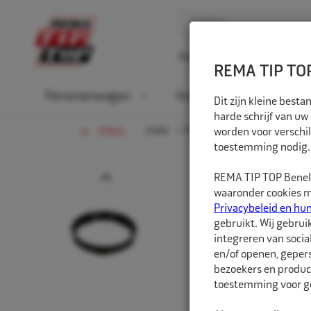
Home
Over ons
D
REMA TIP TOP
Personenwagen
Vrachtwagen
La
Dit zijn kleine bes
harde schrijf van uw
HOME
PERSONENWAGEN
worden voor verschil
NAAFCEN
TERUG
toestemming nodig.
Prev
REMA TIP TOP Benelu
waaronder cookies me
Privacybeleid en hu
gebruikt. Wij gebrui
integreren van socia
en/of openen, gepers
bezoekers en produc
toestemming voor ge