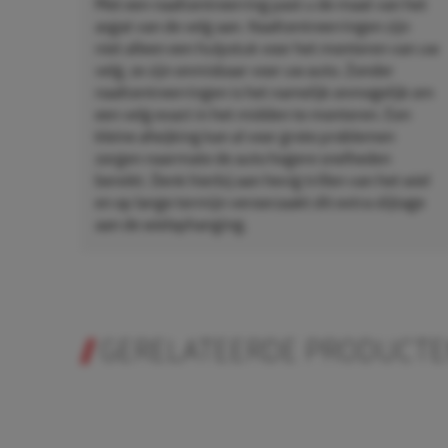
Met een naafcentreerring past u de maat van het
asgat van de velg aan. Naafcentreerringen zijn
niet alleen een hulpstuk voor het monteren van uw
velg, ze zijn onmisbaar voor uw auto. Zonder
naafcentreerringen is het namelijk onmogelijk om
een velg exact in het midden te monteren. Een
kleine afwijking kan al voor grote problemen
zorgen naarmate de auto hogere snelheden
bereikt. Denk hierbij aan hevig trillen van het wiel
en op lange termijn veroorzaakt dit extra slijtage
aan de wielophanging.
GERELATEERDE PRODUCT