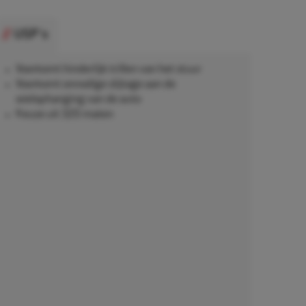
USP's
Voorkomt hinderlijk trillen van het stuur
Voorkomt onnodige slijtage aan de
wielophanging van de auto
Keuze uit 320 maten