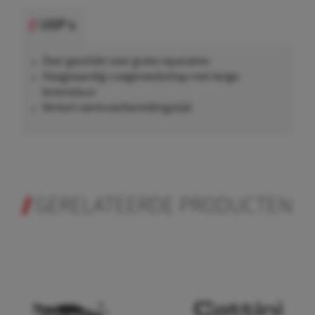
USP's
Zeer geschikt voor grote reparaties
Hoogwaardig ruwgereedschap met lange
levensduur
Verkort werkvoorbereidingstijd
GERELATEERDE PRODUCTEN