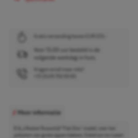
Gratis verzending boven EUR 225,-
Voor 15.00 uur besteld is de
volgende werkdag in huis.
Vragen en/of meer info?
+31 (0)26 750 83 83
Meer informatie
B & J Rocket Ruwschijf "Flat Disc" model, voor het
polijsten van grote oppervlakken. Enkel om te ruwen