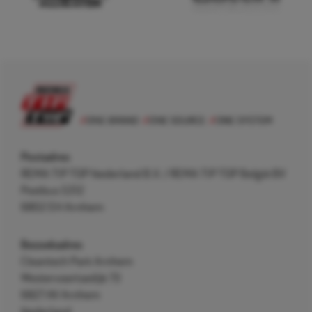
Postadres
REMA TIP TOP Nederland B.V. / REMA TIP TOP België BV
Postbus 5312
6802 EH Arnhem
Bezoekadres
Cleantech Park Arnhem
Westervoortsedijk 73
6827 AV Arnhem