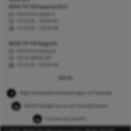
Nederland
REMA TIP TOP Nederland B.V.
info@rema-tiptop.nl
+31 (0) 26 – 750 83 83
+31 (0) 26 – 750 83 98
REMA TIP TOP België BV
info@rema-tiptop.be
+32 (0) 380 83 307
+31 (0) 26 – 750 83 98
SOCIAL
Volg interessante ontwikkelingen via Facebook
Bekijk handige tips op ons Youtube kanaal
Connect op LinkedIn