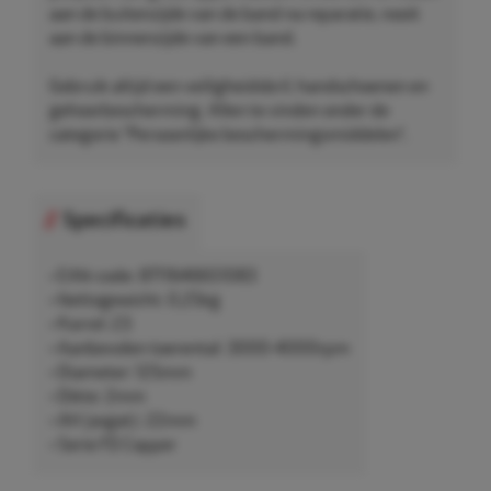
aan de buitenzijde van de band na reparatie, nooit
aan de binnenzijde van een band.
Gebruik altijd een veiligheidsbril, handschoenen en
gehoorbescherming. Allen te vinden onder de
categorie "Persoonlijke beschermingsmiddelen".
Specificaties
• EAN-code: 8711646651083
• Nettogewicht: 0,25kg
• Korrel: 23
• Aanbevolen toerental: 3000-4000rpm
• Diameter: 125mm
• Dikte: 2mm
• AH (asgat): 22mm
• Serie FD Copper