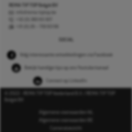
REMA TIP TOP België BV
info@rema-tiptop.be
+32 (0) 380 83 307
+31 (0) 26 – 750 83 98
SOCIAL
Volg interessante ontwikkelingen via Facebook
Bekijk handige tips op ons Youtube kanaal
Connect op LinkedIn
© 2022 - REMA TIP TOP Nederland B.V. / REMA TIP TOP
België BV
Algemene voorwaarden NL
Algemene voorwaarden BE
Cameratoezicht