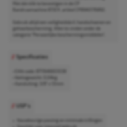
Met één klik te bevestigen in de CP
Bandruwmachine 873CK, artikel CP8940176892.
Gebruik altijd een veiligheidsbril, handschoenen en
gehoorbescherming. Allen te vinden onder de
categorie "Persoonlijke beschermingsmiddelen".
Specificaties
• EAN-code: 8711646651038
• Nettogewicht: 0,04kg
• Aansluiting: 3/8" x 12mm
USP's
Nauwkeurige passing en minimale trillingen