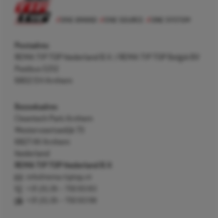
Postadres
REMA TIP TOP Nederland B.V. / REMA TIP TOP België BV
Postbus 5312
6802 EH Arnhem
Bezoekadres
Cleantech Park Arnhem
Westervoortsedijk 73
6827 AV Arnhem
Nederland
REMA TIP TOP Nederland B.V.
info@rema-tiptop.nl
+31 (0) 26 – 750 83 83
+31 (0) 26 – 750 83 98