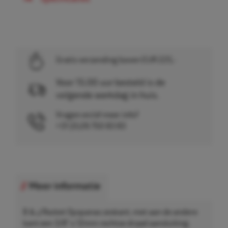
Gratis verzending boven EUR 225,-
Voor 15.00 uur besteld is de
volgende werkdag in huis.
Vragen en/of meer info?
+31 (0)26 750 83 83
Meer informatie
B & J Rocket Opspanas zeskant, met aan de andere
kant een 3/8" x 12mm rechtse draad aansluiting.