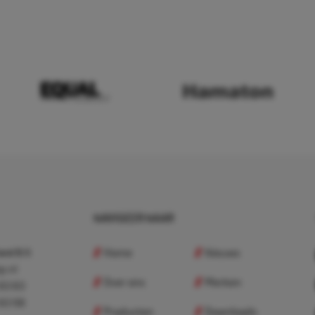
NAVIGEER NAAR
Home
Nieuws
nd B.V.
p.nl
Over ons
Merken
 83 83
 83 98
Producten
Downloads