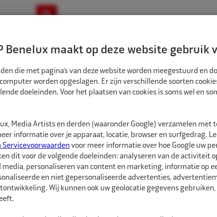
ownloads
Nieuws
Merken
Contact
 Benelux maakt op deze website gebruik v
ndbouw-OTR-EM
Motorfiets
E-Bike
tanden die met pagina’s van deze website worden meegestuurd en d
 computer worden opgeslagen. Er zijn verschillende soorten cookie
lende doeleinden. Voor het plaatsen van cookies is soms wel en s
LEN
ALLIGATOR INSCHROEFVENTIEL MET VOET EM 1X GEBOGEN J654-03
5629613
x, Media Artists en derden (waaronder Google) verzamelen met 
Alligator Inschro
er informatie over je apparaat, locatie, browser en surfgedrag. L
J654-03
n Servicevoorwaarden
voor meer informatie over hoe Google uw p
ken dit voor de volgende doeleinden: analyseren van de activiteit o
l media, personaliseren van content en marketing, informatie op 
Alligator Inschroefven
onaliseerde en niet gepersonaliseerde advertenties, advertentieme
Geschikt voor grondve
tontwikkeling. Wij kunnen ook uw geolocatie gegevens gebruiken, 
kiepwagens met hoge ca
eft.
transportbanden, grade