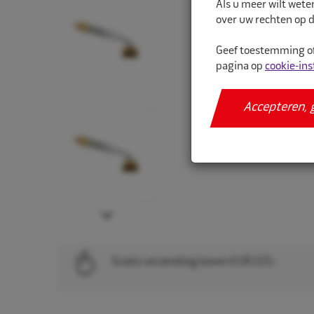
Als u meer wilt wete
over uw rechten op d
Geef toestemming of
pagina op
cookie-ins
Accepteren, 
Next
Gratis verzending boven EUR 225,-