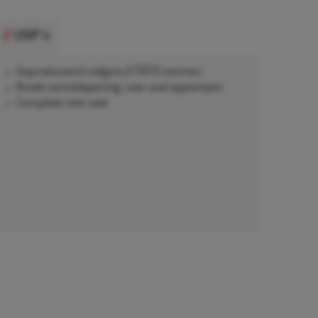
USP's
Geproduceerd volgens ETRTO-normen
Brede ventielopening, voor snel oppompen
Compleet met voet