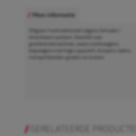
Meer informatie
Alligator Inschroefventiel volgens Schrader /
Amerikaans systeem. Geschikt voor
grondverzetmachines, zware vrachtwagens,
kiepwagens met hoge capaciteit, dumpers, laders,
transportbanden, graders en kranen.
GERELATEERDE PRODUCT