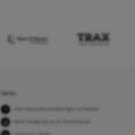
SOCIAL
Volg interessante ontwikkelingen via Facebook
Bekijk handige tips op ons Youtube kanaal
Connect op LinkedIn