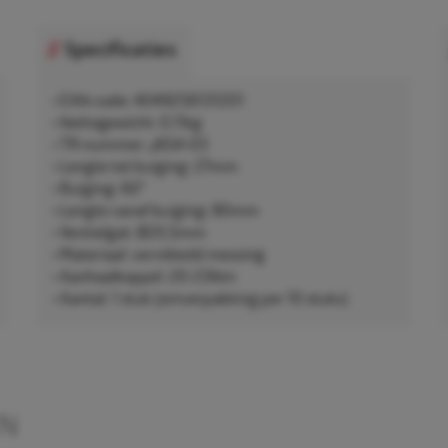
Specificaties
• EAN-code: 4049256131201
• Nettogewicht: 0,11kg
• TR-nummer: J654-03
• Lengte tot buiging: 27mm
• Buiging: 60°
• Lengte vanaf buiging: 80mm
• Ventielgat: Ø20,5mm
• Materiaal: vernikkeld messing
• Aanhaalkoppel: 20-23Nm
• Aantal: 1 stuk (omverpakking per 10 stuks)
EN