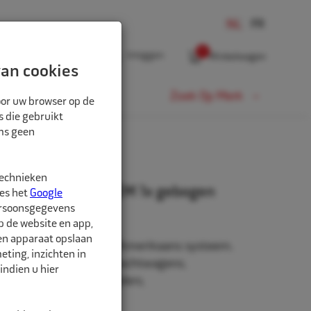
0
Inloggen
Winkelwagen
an cookies
Fiets
Zoek Op Merk
oor uw browser op de
s die gebruikt
oms geen
technieken
efventiel met voet EM 1x gebogen
ees het
Google
ersoonsgegevens
p de website en app,
een apparaat opslaan
tiel volgens Schrader / Amerikaans systeem.
ting, inzichten in
rzetmachines, zware vrachtwagens,
indien u hier
paciteit, dumpers, laders,
rs en kranen.