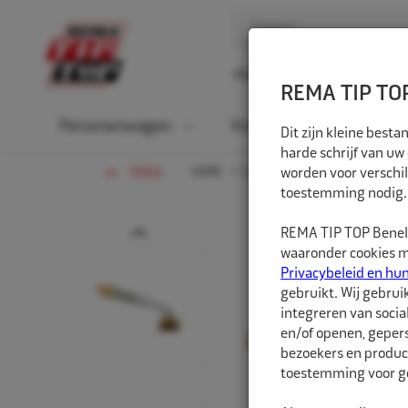
Home
Over ons
D
REMA TIP TOP
Personenwagen
Vrachtwagen
La
Dit zijn kleine bes
harde schrijf van uw
HOME
LANDBOUW-OTR-EM
worden voor verschil
VENTIE
TERUG
toestemming nodig.
Prev
REMA TIP TOP Benelu
waaronder cookies me
Privacybeleid en hu
gebruikt. Wij gebrui
integreren van socia
en/of openen, gepers
bezoekers en produc
toestemming voor ge