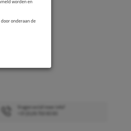
zameld worden en
n door onderaan de
Vragen en/of meer info?
+31 (0)26 750 83 83