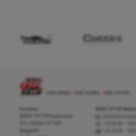
Postadres
REMA TIP TOP Nederla
REMA TIP TOP Nederland
info@rema-tipto
B.V. / REMA TIP TOP
+31 (0) 26 – 750
België BV
+31 (0) 26 – 750