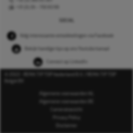
+32 (0) 380 83 307
+31 (0) 26 – 750 83 98
SOCIAL
Volg interessante ontwikkelingen via Facebook
Bekijk handige tips op ons Youtube kanaal
Connect op LinkedIn
© 2022 - REMA TIP TOP Nederland B.V. / REMA TIP TOP
België BV
Algemene voorwaarden NL
Algemene voorwaarden BE
Cameratoezicht
Privacy Policy
Disclaimer