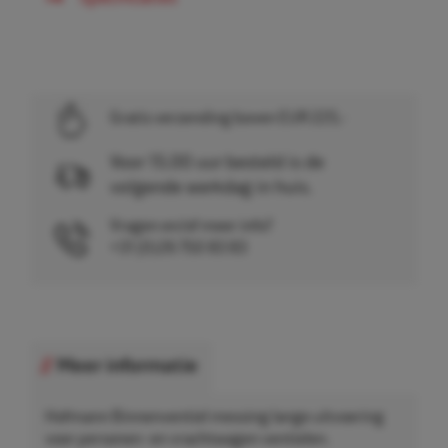
Gratis verzending boven EUR 225,-
Voor 15.00 uur besteld is de
volgende werkdag in huis.
Vragen en/of meer info?
+31 (0)26 750 83 83
Meer informatie
Hofmann Binnenventiel messing lange uitvoering
voor personen- en vrachtwagen ventielen.