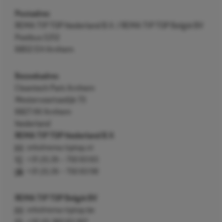
Postadres
REMA TIP TOP Nederland B.V. / REMA TIP TOP België BV
Postbus 5312
6802 EH Arnhem
Bezoekadres
Cleantech Park Arnhem
Westervoortsedijk 73
6827 AV Arnhem
Nederland
REMA TIP TOP Nederland B.V.
info@rema-tiptop.nl
+31 (0) 26 – 750 83 83
+31 (0) 26 – 750 83 98
REMA TIP TOP België BV
info@rema-tiptop.be