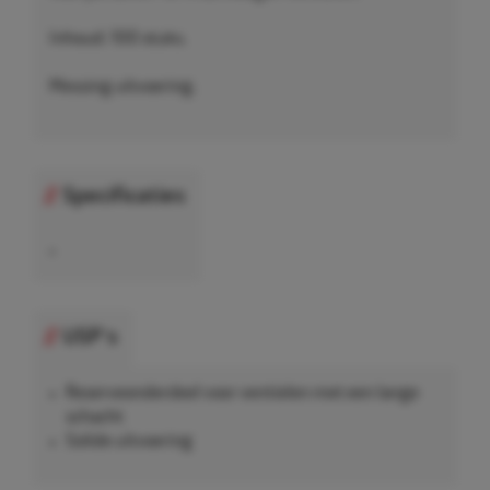
Inhoud: 100 stuks.
Messing uitvoering.
Specificaties
•
USP's
Reserveonderdeel voor ventielen met een lange
schacht
Solide uitvoering